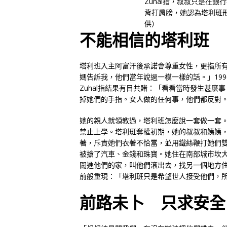
Zuhal指，叔叔只是在
背打肩膀，她認為塔利班
供）
不能相信的塔利班
塔利班入主阿富汗後承諾會尊重女性，更指所
媽告訴我，他們當年說過一模一樣的話。」199
Zuhal指結果有目共賭：「看看當時發生甚
掉她們的手指。女人做的任何事，他們都反對
她的親人就領教過，塔利班怎麼說一套做一套
禁止上學。塔利班奪權初期，她的叔叔和姨姨
著，斥責她們衣著不恰當，並用鐵絲鞭打她們雙
被搶了汽車、金錢和珠寶。她住在南部城市坎大哈
闖進他們的家，叫他們滾出去，找另一個地方住。
前般重現：「塔利班只是希望世人接受他們，
前路未卜 只求安全