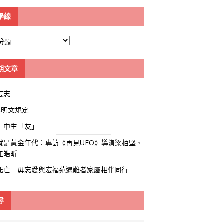
學線
期文章
宏志
K明文規定
」中生「友」
就是黃金年代：專訪《再見UFO》導演梁栢堅、
江皓昕
死亡 毋忘愛與宏福苑遇難者家屬相伴同行
尋