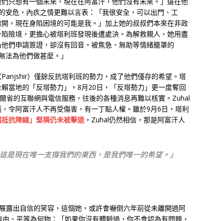
他們只想有一個未來，現在在阿富汗，他們沒有未來。」遠在他
親人的安危，內疚之情更難以言表：「我很安全，可以出門、工
離開，現在身陷困境的可能是我。」加上她的叔叔們本來在非政
身陷險境，更擔心被塔利班發現後遭處決。為解救親人，她用盡
為他們申請簽證，卻沒有回音。被焦急、無助等情緒籠罩的
乎無法為他們做甚麼。」
anjshir）僅餘反抗塔利班的勢力，成了他們僅存的希望。塔
賴當地的「反塔勢力」。8月20日，「反塔勢力」更一度奪回
爾省的互聯網與電信服務，往後的各種消息再難以核實。Zuhal
，令阿富汗人不再受傷害，有一丁點人權。雖於9月6日，塔利
國抵抗陣線」堅稱仍未被擊退
，Zuhal仍然相信，那是阿富汗人
這是現在唯一支撐我們的東西，是我們唯一的希望。」
裙，展露出自信的笑容，這個她，或許會嚇倒六年前從未離開過阿
自由、平等為何物：「如果你沒有體驗過，你不會認為有問題，