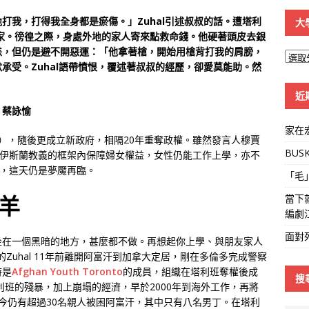
打我，打得我全身都是瘀傷。」Zuhal引述叔叔的話。遭塔利
大
費養家。徬徨之際，身處外地的家人寄來點救命錢。他硬著頭皮去銀
恙，但仍是避不開惡運：「他拿著槍，開始用槍背打我的肩膀，
大
承受。Zuhal語帶憤恨，覆述著叔叔的經歷，卻愛莫能助。然
學
。
線
近
｜蔡詠愉
家在
l），隨後更成立新政府，相隔20年重奪政權。雖然發言人穆賈
BUS
女保證，會在伊斯蘭教義的框架內保障婦女權益，女性仍能工作上學，亦不
人，這天仍是夢魘再臨。
「毛
羊
當下
編劇
面對
坐在一個黑暗的地方，甚麼都不做。再想起你上學、與朋友家人
Zuhal 11年前離開阿富汗到加拿大定居，剛在多倫多完成警察
時是
Afghan Youth Toronto
的成員，組織在塔利班奪權後成
搜
利班的殘暴，加上崩塌的經濟，早於2000年到海外工作，再將
至今仍有超過30名親人被困阿富汗，其中只有八名男丁。在塔利