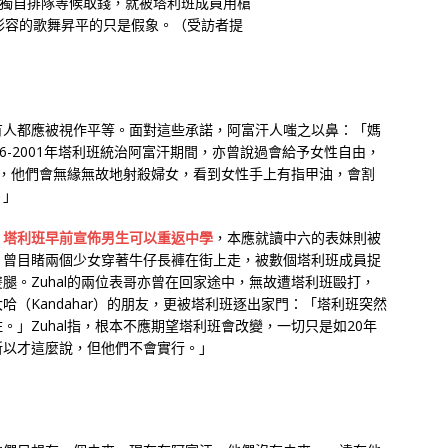
銀行獨自排隊等候取錢，就被塔利班成員用槍
形容的歌舞昇平的只是假象。（受訪者提
有人都應被視作平等。面對這些承諾，阿富汗人嗤之以鼻：「媽
6-2001年塔利班統治阿富汗期間，亦曾說過會給予女性自由，
麼事，他們會無緣無故地射殺婦女，看到女性手上有指甲油，會割
。」
。
塔利班早前宣佈男生可以重返中學
，本應就讀中六的表妹則被
，曾目睹兩個少女穿著牛仔長褲在街上走，被數個塔利班成員捉
腿。Zuhal的兩位表哥亦曾在回家途中，無故遭塔利班毆打，
（Kandahar）的朋友，更被塔利班逐出家門：「塔利班突然
」Zuhal指，根本不應期望塔利班會改變，一切只是如20年
所以才這麼說，但他們不會實行。」