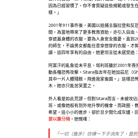
因為已經習慣了，你不會質疑這些規範或發生
樣。」
2001年911事件後，美國以追捕主腦拉登和反
間，為當地帶來了更多教育資助，亦引入自由
穿遮蓋身體的衣服，要為人身安全擔憂。直到2
的師生，不論男女都能任意穿想穿的衣服，才開
讀，這四年享有的自由，她更坦言從未感受過：
阿富汗的亂象從未平息，塔利班雖於2001年
動各種恐怖攻擊。Sitara指去年在她加茲尼（
其中一片人體殘骸，飛進我家後園。」這樣恐怖的
木，她亦只能苦笑置之。
外人看是如此荒謬，但對Sitara而言，未被
班，或像她般有到外地升學的機會，而政圈、
希望。這小小的進步，卻於旦夕間化成灰燼，回
要以簾分隔
，她慨嘆：
「一切（進步）彷彿一下子消失了，是的