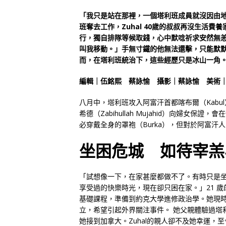
「我只是站在那裡，一個塔利班成員就沒因由地
班奪去工作，Zuhal 40歲的叔叔再沒生活
行，獨自排隊等候取錢，心中默唸祈求安然無
叫我移動。」手無寸鐵的他無法還擊，只能默默
而，在塔利班統治下，這些經歷只是冰山一角
編輯｜伍銘熙 蔡詠愉 攝影｜蔡詠愉 美術
八月中，塔利班攻入阿富汗首都喀布爾（Kabu
希德（Zabihullah Mujahid）向婦
必穿戴全身的罩袍（Burka），但對於阿富汗
坐困危城 如待宰羔
「試想像一下，在家甚麼都做不了。有時只是
享受過的快樂時光，現在卻只困在家。」21 歲的
基礎課程，準備到約克大學進修政治學。她現
立，希望引起外界關注事件。 她父親體驗過塔
她接到加拿大。Zuhal的親人卻不及她幸運，