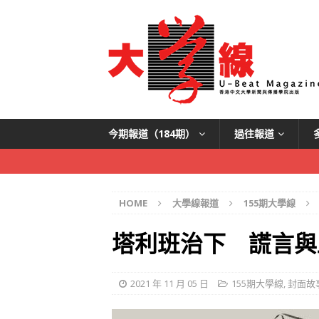
今期報道（184期）
過往報道
HOME
大學線報道
155期大學線
塔利班治下 謊言與
2021 年 11 月 05 日
155期大學線
,
封面故