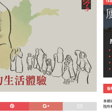
18
版
本網
院所