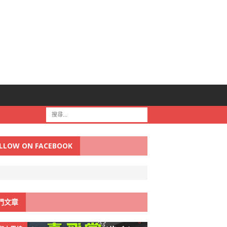
LLOW ON FACEBOOK
門文章