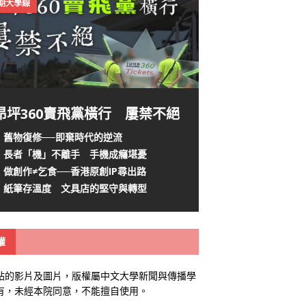
4期大學線
昂坪360賣飛黨橫行 屢禁不絕
舊物復修──即棄時代的逆流
長者「機」不離手 手機成癮堪憂
做創作≠乞食──香港原創IP尋出路
紙筆存溫度 文具店的堅守與轉型
權
站的影片及圖片，版權屬中文大學新聞與傳播學
有，未經本院同意，不能擅自使用。