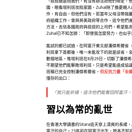
「叔叔總是問我們，有沒有辦法把他們帶走，
國，眼看塔利班攻陷家園，Zuhal除了擔憂
作，有自由，但他們沒有。若當年父母沒帶我
府組織工作，曾與英美政府等合作，這令他們
方法，去信各國政府與叔叔的上司們，希望能
Zuhal已不知怎辦：「即使我怎麼努力，也似
能試的都已試過，在阿富汗東北部潘傑希爾省（P
利班拿下首都後，唯一未能攻下的就是該省，全
數個地區，惟塔利班在8月29日，切斷了潘傑希
不期望他們能擊敗塔利班，只是希望能達成協議
班稱已完全控制潘傑希爾省，
但反抗力量「全
僅存的出口：
「我只能祈禱，這次他們能奪回阿富汗，
習以為常的亂世
在香港大學讀書的Sitara這天穿上清爽的長
富汗的自己。23年前在阿富汗出生，她本不知