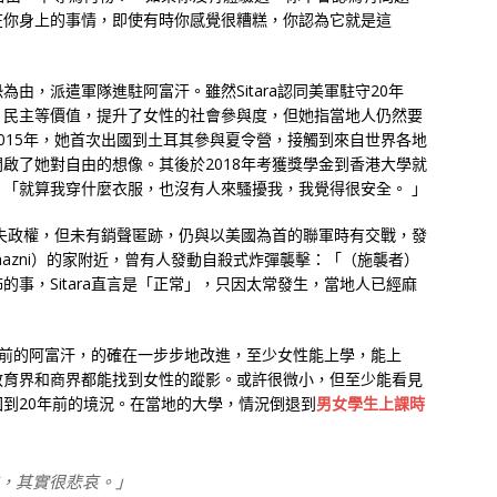
在你身上的事情，即使有時你感覺很糟糕，你認為它就是這
恐為由，派遣軍隊進駐阿富汗。雖然Sitara認同美軍駐守20年
、民主等價值，提升了女性的社會參與度，但她指當地人仍然要
015年，她首次出國到土耳其參與夏令營，接觸到來自世界各地
啟了她對自由的想像。其後於2018年考獲獎學金到香港大學就
「就算我穿什麼衣服，也沒有人來騷擾我，我覺得很安全。 」
喪失政權，但未有銷聲匿跡，仍與以美國為首的聯軍時有交戰，發
Ghazni）的家附近，曾有人發動自殺式炸彈襲擊：「（施襲者）
事，Sitara直言是「正常」，只因太常發生，當地人已經麻
攻佔前的阿富汗，的確在一步步地改進，至少女性能上學，能上
教育界和商界都能找到女性的蹤影。或許很微小，但至少能看見
到20年前的境況。在當地的大學，情況倒退到
男女學生上課時
，其實很悲哀。」