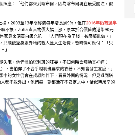
相有個照應：「他們都來到喀布爾，因為喀布爾現在最受關注，似
揚，2003至13年間經濟每年增長逾9%，但在
2016年仍有過半
蹶不振，Zuhal直言物價大幅上漲，原本折合價值約港幣90元
出售家具來購買白飯充飢：「人們現在為了錢，甚麼都能做。」
失業，只能依靠身處外地的親人匯入生活費，暫時僅可應付：「只
存。」
更長期失眠，他們懼怕塔利班的狂妄，不知何時會觸動其神經：
班），害怕穿了不合乎塔利班要求的衣著，不知會發生甚麼。」
起初家中的女性仍會在叔叔陪伴下，看看外面的情況，但見識到塔
他人都不敢外出。他們每一刻都活在不安定之中，恰似待屠宰的