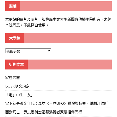
版權
本網站的影片及圖片，版權屬中文大學新聞與傳播學院所有，未經
本院同意，不能擅自使用。
大學線
大
學
線
近期文章
家在宏志
BUSK明文規定
「毛」中生「友」
當下就是黃金年代：專訪《再見UFO》導演梁栢堅、編劇江皓昕
面對死亡 毋忘愛與宏福苑遇難者家屬相伴同行