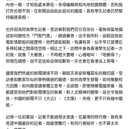
內地一窺，才知低處未算低。多得編輯熟知內地校園媒體，否則我
打死也想不到，在新聞自由如此惡劣的國度，竟有學生記者仍然堅
持報道真相。
也許因為同為學生記者，受訪者對我們百分百信任，毫無保留地描
述如何跟校方「鬥智鬥勇」，避過審查。出乎我所料，談起這些如
電影情節般的經歷時，他們語氣輕鬆，有講有笑，似乎早已習慣在
多條紅線之間尋找空隙。相比之下，訪問中身為香港學生記者一方
的我，就像「大鄉里」，不時瞪大雙眼，心裡暗叫：「咁都得？」
但現在細想，說不定這些自保招數有一天也會在香港派上用場。
儘管我們所處的新聞環境不同，聊起天來卻有種莫名的親切感。受
訪者如數家珍似的舉例做過的報道，如何為學生發聲，如何推動校
方回應，如何啟發讀者獨立思考。言談間，即使隔著電腦熒幕，我
都感受到他們對新聞理念的執著，對人文精神的關懷。這也令我相
信，中國的新聞不只《大公》、《文匯》、央視，更不只有線中國
組。
記得一位前輩說，記者不能過得太安逸。在最壞的時代裡，我有幸
見證中國最好的記者。路縱使難行，有同行者結伴，也不算太灰