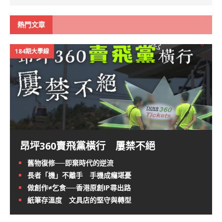
熱門文章
184期大學線
昂坪360賣飛黨橫行 屢禁不絕
舊物復修──即棄時代的逆流
長者「機」不離手 手機成癮堪憂
做創作≠乞食──香港原創IP尋出路
紙筆存溫度 文具店的堅守與轉型