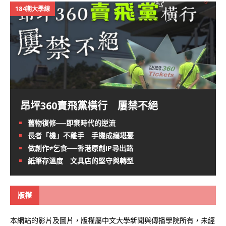
184期大學線
昂坪360賣飛黨橫行 屢禁不絕
舊物復修──即棄時代的逆流
長者「機」不離手 手機成癮堪憂
做創作≠乞食──香港原創IP尋出路
紙筆存溫度 文具店的堅守與轉型
版權
本網站的影片及圖片，版權屬中文大學新聞與傳播學院所有，未經