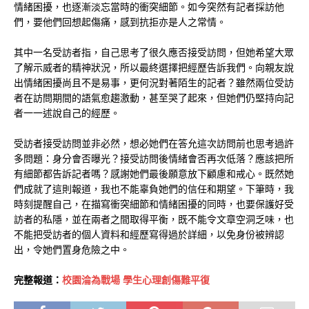
情緒困擾，也逐漸淡忘當時的衝突細節。如今突然有記者採訪他
們，要他們回想起傷痛，感到抗拒亦是人之常情。
其中一名受訪者指，自己思考了很久應否接受訪問，但她希望大眾
了解示威者的精神狀況，所以最終選擇把經歷告訴我們。向親友說
出情緒困擾尚且不是易事，更何況對著陌生的記者？雖然兩位受訪
者在訪問期間的語氣愈趨激動，甚至哭了起來，但她們仍堅持向記
者一一述說自己的經歷。
受訪者接受訪問並非必然，想必她們在答允這次訪問前也思考過許
多問題：身分會否曝光？接受訪問後情緒會否再次低落？應該把所
有細節都告訴記者嗎？感謝她們最後願意放下顧慮和戒心。既然她
們成就了這則報道，我也不能辜負她們的信任和期望。下筆時，我
時刻提醒自己，在描寫衝突細節和情緒困擾的同時，也要保護好受
訪者的私隱，並在兩者之間取得平衡，既不能令文章空洞乏味，也
不能把受訪者的個人資料和經歷寫得過於詳細，以免身份被辨認
出，令她們置身危險之中。
完整報道：
校園淪為戰場 學生心理創傷難平復