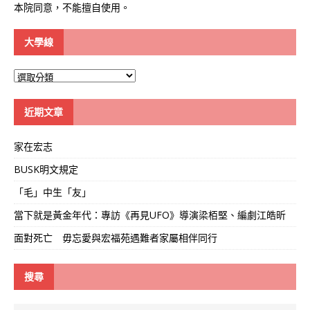
本院同意，不能擅自使用。
大學線
大
學
線
近期文章
家在宏志
BUSK明文規定
「毛」中生「友」
當下就是黃金年代：專訪《再見UFO》導演梁栢堅、編劇江皓昕
面對死亡 毋忘愛與宏福苑遇難者家屬相伴同行
搜尋