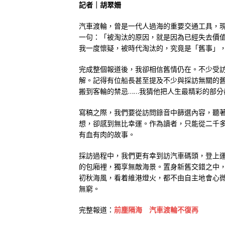
記者｜胡翠姍
汽車渡輪，曾是一代人過海的重要交通工具，
一句：「被淘汰的原因，就是因為已經失去價
我一度懷疑，被時代淘汰的，究竟是「舊事」
完成整個報道後，我卻相信舊情仍在。不少受
解。記得有位船長甚至提及不少與採訪無關的
搬到客輪的禁忌……我猜他把人生最精彩的部分
寫稿之際，我們要從訪問錄音中篩選內容，聽
想，卻感到無比幸運。作為讀者，只能從二千
有血有肉的故事。
採訪過程中，我們更有幸到訪汽車碼頭，登上
的包廂裡，獨享無敵海景。置身新舊交錯之中
初秋海風，看着維港燈火，都不由自主地會心
無窮。
完整報道：
前塵隔海 汽車渡輪不復再