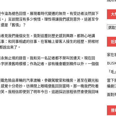
現今淪為褪色回憶，展現着時代變遷的無奈。有受訪者淡然拋下
大
值。」言談間沒有多少惋惜，理性得讓我們感到意外。這甚至令
，還是「舊情」？
大
學
訪者見我們幾個女生，竟對這塵封歷史感到興趣，都熱心地講
線
舊事：和同事相處的往事、在客輪上替客人接生的經歷、把棺材
近
都說出來了。
家在
著永無止境的錄音，我和另一名記者都不禁叫苦連天。現在回
BUS
多字拼湊舊時模樣；作為記者，卻有機會聽到稿件以外，一個個
「毛
當下
運載危險品車輛的汽車渡輪，參觀駕駛室和機房，甚至在觀光船
編劇
，感覺十分奇妙，彷彿閉上眼睛便能回到當時。那一晚我們吹着
微笑。我相信即使到了明年今日，這趟採訪旅程依然會使我回味
面對
搜