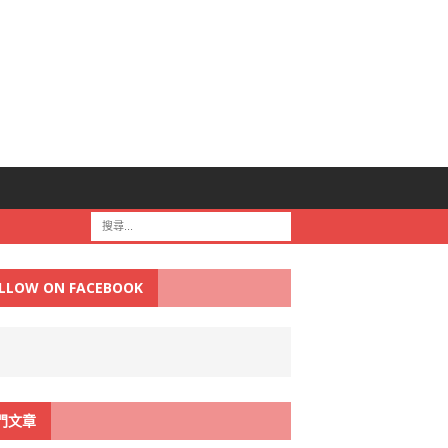
LLOW ON FACEBOOK
門文章