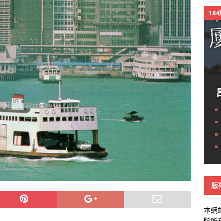
18
版
本網
院所