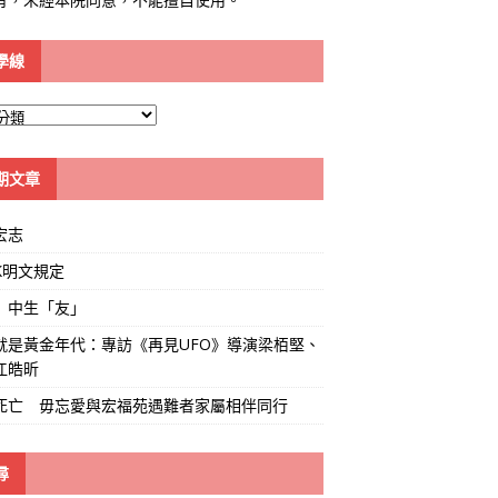
學線
期文章
宏志
K明文規定
」中生「友」
就是黃金年代：專訪《再見UFO》導演梁栢堅、
江皓昕
死亡 毋忘愛與宏福苑遇難者家屬相伴同行
尋