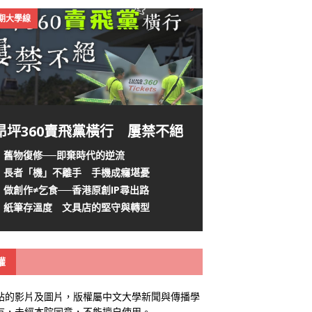
4期大學線
昂坪360賣飛黨橫行 屢禁不絕
舊物復修──即棄時代的逆流
長者「機」不離手 手機成癮堪憂
做創作≠乞食──香港原創IP尋出路
紙筆存溫度 文具店的堅守與轉型
權
站的影片及圖片，版權屬中文大學新聞與傳播學
有，未經本院同意，不能擅自使用。