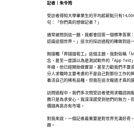
記者｜朱令筠
受訪者得知大學畢業生的平均起薪點只有14,0
句：「你們真的想做記者？」
通常被問到這一題，我都會回答一個標準答案
認識這個世界。」這次的採訪過程的確做到這
剛接觸「畀錢搵筍工」這個主題，我對俗稱「MT
念，甚至一度誤以為是測試軟件的「App Te
年級，他已經開始做實習，甚至力勸我們不要
分人求職時主要考慮的不是自己對那份工作的
養活自己的稀有品種，但我在這次報道才真的
訪問過程中，我們多次問受訪者使用求職諮詢
務只是為求安心。我深深感受到他們的無力，
價錢再高亦有市場。
對我來說，一個記者最重要是對世界充滿好奇
趣。