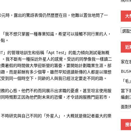
00元時，露出的驚訝表情仍然歷歷在目，他難以置信地問了一
大
大
：「我不想只掌握一種專業知識，希望可以接觸不同行業的人，
學
一點。
線
近
」的管理培訓生和俗稱「Apt Test」的能力傾向測試毫無概
st」。我不斷有一種採訪外星人的感覺。受訪的同學像我一樣讀二
家在
浪費暑假的時間做大學迎新營的籌委，要開始計劃職業生涯。部
BUS
興趣，而是薪酬有多少個零。雖然早知道讀新傳的人都是以理想
感受到同一個時空下，同齡的人與我已經注定要走不同的路。
「毛
當下
服務的心態。他們不約而同展示出求職的憂慮，甚至坦言使用服
編劇
但同時慨歎正因為他們對未來的恐懼，才令諮詢服務門庭若市，
面對
，不時研究與自己不同的「外星人」，大概就是做記者最大的樂
搜