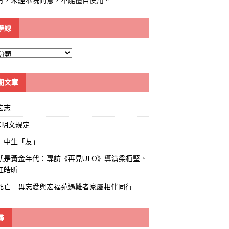
學線
期文章
宏志
K明文規定
」中生「友」
就是黃金年代：專訪《再見UFO》導演梁栢堅、
江皓昕
死亡 毋忘愛與宏福苑遇難者家屬相伴同行
尋