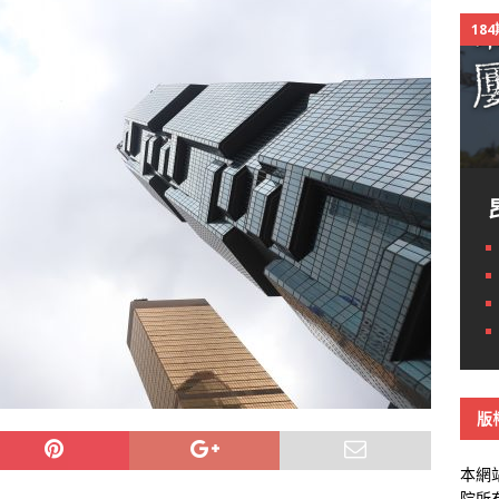
18
版
本網
院所