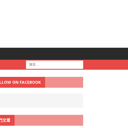
LLOW ON FACEBOOK
門文章