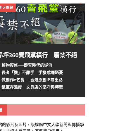
4期大學線
昂坪360賣飛黨橫行 屢禁不絕
舊物復修──即棄時代的逆流
長者「機」不離手 手機成癮堪憂
做創作≠乞食──香港原創IP尋出路
紙筆存溫度 文具店的堅守與轉型
權
站的影片及圖片，版權屬中文大學新聞與傳播學
有，未經本院同意，不能擅自使用。