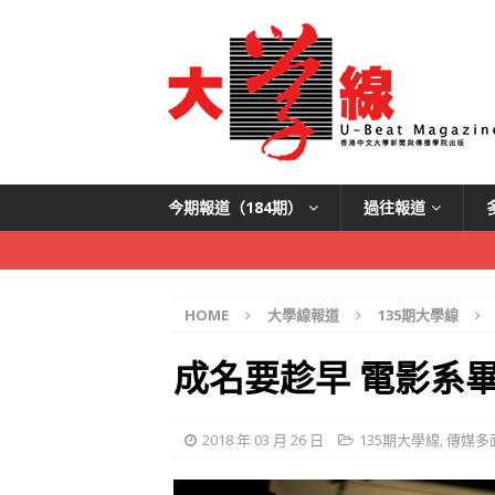
今期報道（184期）
過往報道
HOME
大學線報道
135期大學線
成名要趁早 電影系
2018 年 03 月 26 日
135期大學線
,
傳媒多