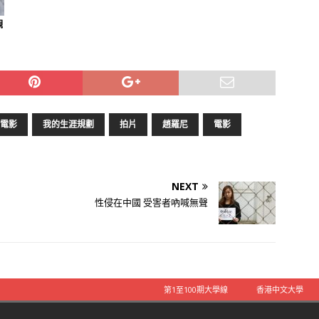
觀
電影
我的生涯規劃
拍片
趙羅尼
電影
NEXT
性侵在中國 受害者吶喊無聲
第1至100期大學線
香港中文大學