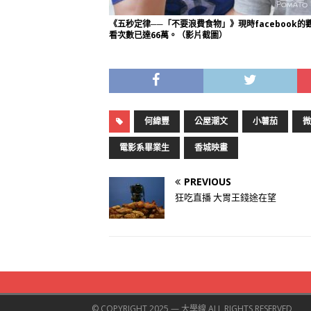
《五秒定律──「不要浪費食物」》現時facebook的
看次數已達66萬。（影片截圖）
何緯豐
公屋潮文
小薯茄
微
電影系畢業生
香城映畫
PREVIOUS
狂吃直播 大胃王錢途在望
© COPYRIGHT 2025 — 大學線 ALL RIGHTS RESERVED