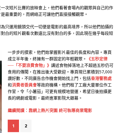
在一次短片比賽的放映會上，他們看著會場內的觀眾與自己的作
才是最重要的，而網絡正可讓他們直接接觸觀眾。
認為只運用鏡頭交代一切便是電影的最高境界，所以他們拍攝的
有對白的短片觀看次數遠比沒有對白的多，因此現在幾乎每段短
一步步的摸索，他們始掌握影片最佳的長度和內容。專頁
成立半年後，終擁有一群固定的年輕觀眾。
《五秒定律
──「不要浪費食物」》
講述食物掉落地上不超過五秒仍可
食用的傳聞，在推出後大受歡迎。專頁現已累積到57,000
讚好數，不同廣告合作機會開始找上門，包括
香港警務處
和
消費者委員會
等政府機構。他們租了工廠大廈單位作工
作室，令「小薯茄」可更有規模地營運，希望日後拍攝更
長的網劇或電影，最終進軍影院大銀幕。
繼續閱讀：靠網上熱片突圍 終可執導商業電影
1
2