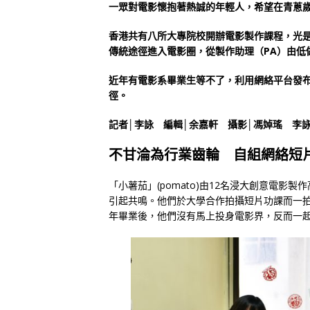
一眾對電影懷抱著熱誠的年輕人，希望在青蔥
香港共有八所大專院校開辦電影製作課程，光是
傳統途徑進入電影圈，從製作助理（PA）由低
近年有電影系畢業生等不了，利用網絡平台發
徑。
記者│李詠 編輯│余嘉軒 攝影│馮婥瑤 李
不甘淪為行業齒輪 自組網絡短
「小薯茄」(pomato)由12名浸大創意電
引起共鳴。他們於大學合作拍攝短片功課而一拍
年畢業後，他們沒有馬上投身電影界，反而一