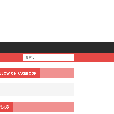
LLOW ON FACEBOOK
門文章