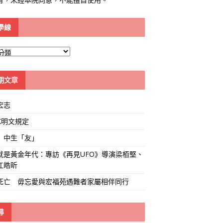
學線
期文章
宏志
K明文規定
」中生「友」
就是黃金年代：專訪《再見UFO》導演梁栢堅、
江皓昕
死亡 毋忘愛與宏福苑遇難者家屬相伴同行
尋