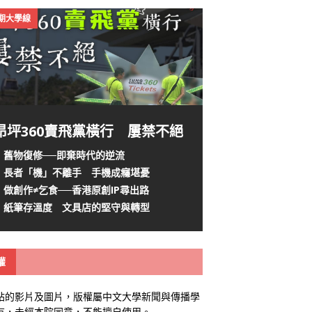
4期大學線
昂坪360賣飛黨橫行 屢禁不絕
舊物復修──即棄時代的逆流
長者「機」不離手 手機成癮堪憂
做創作≠乞食──香港原創IP尋出路
紙筆存溫度 文具店的堅守與轉型
權
站的影片及圖片，版權屬中文大學新聞與傳播學
有，未經本院同意，不能擅自使用。