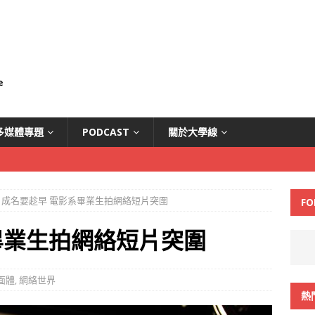
多媒體專題
PODCAST
關於大學線
成名要趁早 電影系畢業生拍網絡短片突圍
FO
畢業生拍網絡短片突圍
面體
,
網絡世界
熱