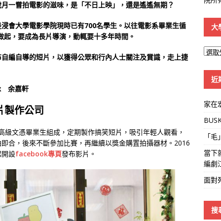
歲月一嘗拍電影的滋味，是「不日上映」，還是遙遙無期？
浸會大學電影學院現時已有700名學生。以往電影系畢業生循
大
做起，要成為長片導演，動輒要十多年時間。
大
布自編自導的短片，以獲得公眾和行內人士關注及賞識，走上捷
學
線
近
詠 余嘉軒
家在
片製作公司
BUS
影製作高級文憑畢業生組成，定期製作搞笑短片，吸引年輕人觀看，
「毛
即合，後來不斷參加比賽，再繼續以獎金購置拍攝器材。2016
當下
起開設
facebook專頁
發布影片。
編劇
面對
搜