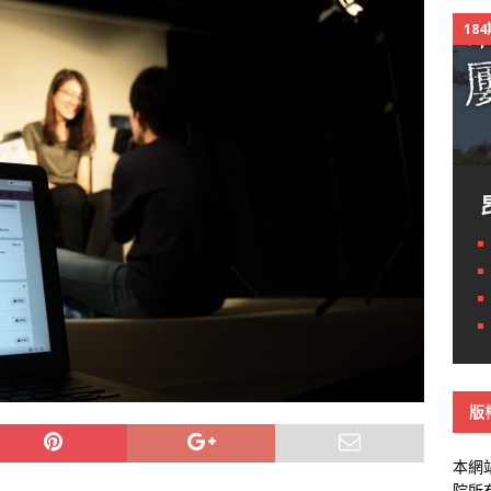
18
版
本網
院所