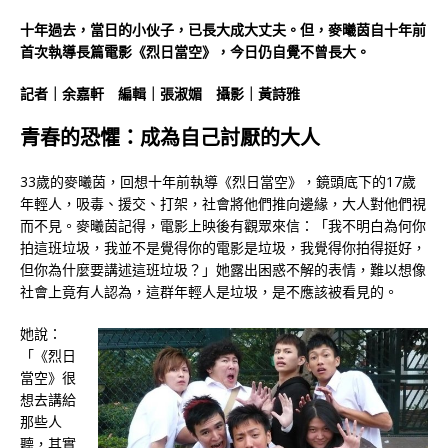
十年過去，當日的小伙子，已長大成大丈夫。但，麥曦茵自十年前
首次執導長篇電影《烈日當空》，今日仍自覺不曾長大。
記者｜余嘉軒 編輯｜張淑媚 攝影｜黃詩雅
青春的恐懼：成為自己討厭的大人
33歲的麥曦茵，回想十年前執導《烈日當空》，鏡頭底下的17歲
年輕人，吸毒、援交、打架，社會將他們推向邊緣，大人對他們視
而不見。麥曦茵記得，電影上映後有觀眾來信：「我不明白為何你
拍這班垃圾，我並不是覺得你的電影是垃圾，我覺得你拍得挺好，
但你為什麼要講述這班垃圾？」她露出困惑不解的表情，難以想像
社會上竟有人認為，這群年輕人是垃圾，是不應該被看見的。
她說：
「《烈日
當空》很
想去講給
那些人
聽，其實