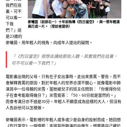
我們在這
裏，可不
可以看一
麥曦茵（前排右一）十年前執導《烈日當空》，與一眾年輕演
下我
員打成一片。（受訪者提供）
們？」這
是23歲的
麥曦茵，用年輕人的視角，向成年人提出的疑問。
「《烈日當空》很想去講給那些人聽，其實我們在這裏，
可不可以看一下我們？」
電影裏出現的父母，只有在子女出事時，走出來責罵、警告，而不
會解釋責罵的原因，對於年輕人的世界亦漠不關心，就像電影中飾
演其中一位母親的米雪，當她被兒子的班主任問到：「你覺得你兒
子在會考能取得幾分？」米雪竟答：「50、60分就是當然的。」
而會考滿分亦不過是30分。年輕人不願意成為這樣的大人，但沒有
人告訴他可以怎樣做。
麥曦茵表示，電影裡的年輕人或多或少是自身的投射而成，她回想
《烈日當空》一個情節：岑珈其所飾演的中學生，想要將自己藏於