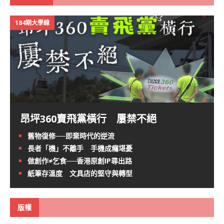
184期大學線
昂坪360賣飛黨橫行 屢禁不絕
舊物復修──即棄時代的逆流
長者「機」不離手 手機成癮堪憂
做創作≠乞食──香港原創IP尋出路
紙筆存溫度 文具店的堅守與轉型
版權