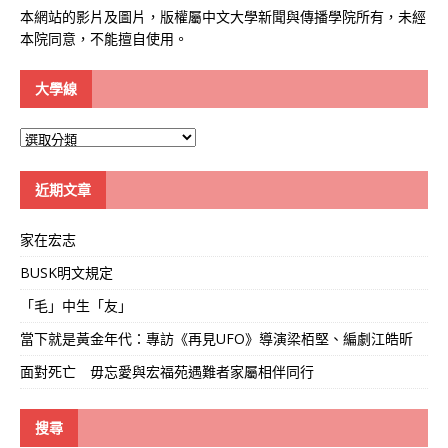
本網站的影片及圖片，版權屬中文大學新聞與傳播學院所有，未經
本院同意，不能擅自使用。
大學線
大
學
線
近期文章
家在宏志
BUSK明文規定
「毛」中生「友」
當下就是黃金年代：專訪《再見UFO》導演梁栢堅、編劇江皓昕
面對死亡 毋忘愛與宏福苑遇難者家屬相伴同行
搜尋