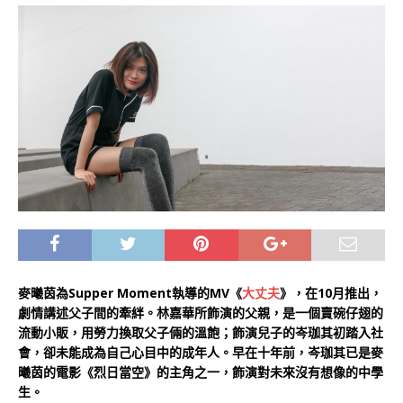
麥曦茵為Supper Moment執導的MV《
大丈夫
》，在10月推出，
劇情講述父子間的牽絆。林嘉華所飾演的父親，是一個賣碗仔翅的
流動小販，用勞力換取父子倆的溫飽；飾演兒子的岑珈其初踏入社
會，卻未能成為自己心目中的成年人。早在十年前，岑珈其已是麥
曦茵的電影《烈日當空》的主角之一，飾演對未來沒有想像的中學
生。