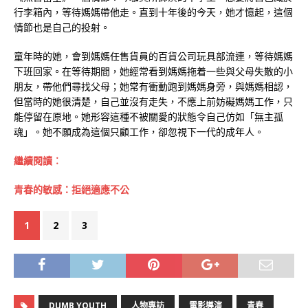
行李箱內，等待媽媽帶他走。直到十年後的今天，她才憶起，這個
情節也是自己的投射。
童年時的她，會到媽媽任售貨員的百貨公司玩具部流連，等待媽媽
下班回家。在等待期間，她經常看到媽媽拖着一些與父母失散的小
朋友，帶他們尋找父母；她常有衝動跑到媽媽身旁，與媽媽相認，
但當時的她很清楚，自己並沒有走失，不應上前妨礙媽媽工作，只
能停留在原地。她形容這種不被關愛的狀態令自己仿如「無主孤
魂」。她不願成為這個只顧工作，卻忽視下一代的成年人。
繼續閱讀︰
青春的敏感：拒絕適應不公
1
2
3
DUMB YOUTH
人物專訪
電影導演
青春