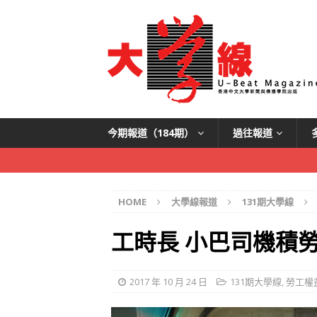
今期報道（184期）
過往報道
HOME
大學線報道
131期大學線
工時長 小巴司機積
2017 年 10 月 24 日
131期大學線
,
勞工權