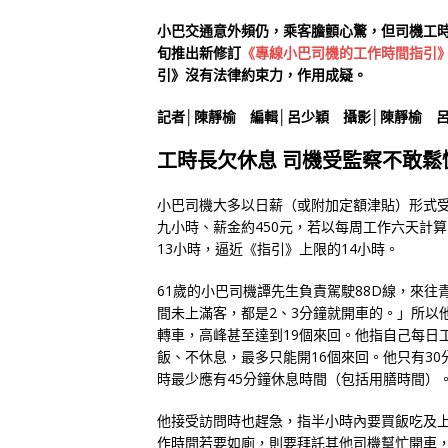
小巴交通意外頻仍，乘客膽顫心驚，但司機工
旬推出新修訂
《專線小巴司機的工作時間指引
引》沒有法律約束力，作用成疑。
記者│陳靜榆 編輯│呂少穎 攝影│陳靜榆 
工時長欠休息 司機受監察不敢鬆
小巴司機大多以日薪（或附加定額津貼）形式
九小時、薪金約450元，若以每周工作六天計算
13小時，逼近《指引》上限的14小時。
61歲的小巴司機譚先生負責駕駛88D線，來
間未上滿客，都是2、3分鐘就開車的。」所以
轉車，高峰甚至達到19個來回。他指自己每日
飯、不休息，最多只能開16個來回。他只有3
時最少應有45分鐘休息時間（包括用膳時間）
他接受訪問時也趕急，指半小時內要買飯吃及
作時間若要如廁，則要拜託其他司機幫忙開車