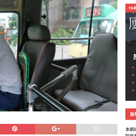
18
版
本網
院所