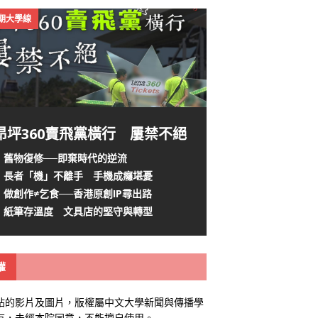
4期大學線
昂坪360賣飛黨橫行 屢禁不絕
舊物復修──即棄時代的逆流
長者「機」不離手 手機成癮堪憂
做創作≠乞食──香港原創IP尋出路
紙筆存溫度 文具店的堅守與轉型
權
站的影片及圖片，版權屬中文大學新聞與傳播學
有，未經本院同意，不能擅自使用。