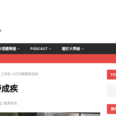
多媒體專題
PODCAST
關於大學線
工時長 小巴司機積勞成疾
FO
勞成疾
益
,
職業特攻
熱