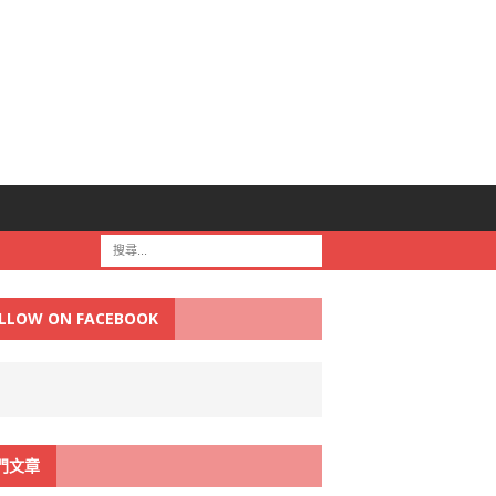
LLOW ON FACEBOOK
門文章