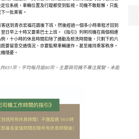
及定位系統，車輛位置及行蹤都受到監視，司機不敢鬆懈，只能
載下一批乘客。
把乘客送到青衣宏福花園後下班，然後經過一個多小時車程才回到
，翌日早上十時又要乘巴士上班。《指引》列明司機在兩個相連
為例，十小時的休息時間扣除了通勤及梳洗時間後，只剩下約六
機既要留意交通情況，亦要監察車輛運作，甚至維持乘客秩序。
危機隱憂。
共651宗，平均每月逾80宗，主要與司機不專注駕駛、未能