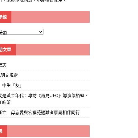
學線
期文章
宏志
K明文規定
」中生「友」
就是黃金年代：專訪《再見UFO》導演梁栢堅、
江皓昕
死亡 毋忘愛與宏福苑遇難者家屬相伴同行
尋