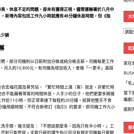
時長、休息不足的問題，卻未有獲得正視。儘管運輸署於八月中
》
，新增內容包括工作九小時就應有45分鐘休息時間，但《指
大
大
呂少穎
學
線
懈
近
受聘，部分司機則以日薪附加分帳或純分帳支薪。司機每更工作
家在
，月入約10,800元。有司機為增加收入，會做「一更半」直踩
BUS
「毛
往青衣宏福花園及葵芳站，「繁忙時間上滿（客）就走，非繁忙時
當下
他亦不能藉著等客的時間休息。人手少的日子，他們更要多開幾
編劇
工作近11小時，但正常車速下每程約20分鐘，就算他整天不食
0分鐘用膳時間，不符合新修訂《指引》的要求，即司機工作九小
面對
。
上洗手間，幾次提及：「不想談那麼多，因為只有半小時。」工
搜
，否則只能憋尿。支取日薪的譚生指公司沒有規定司機每日駕駛