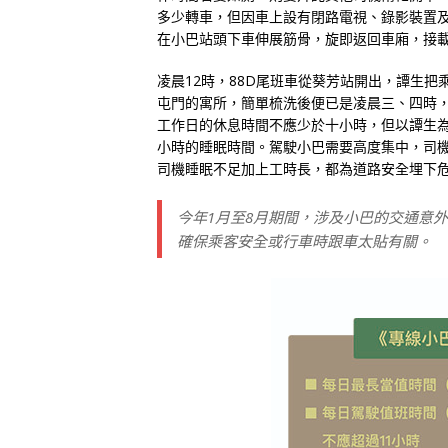
多少轉車，但因車上設有閉路電視、錄影裝置
在小巴站頭下車伸展筋骨，旋即返回車廂，接
凌晨12時，88D尾班車從葵芳站開出，譚生
屯門的寓所，簡單梳洗後便已是凌晨三、四時
工作日的休息時間不應少於十小時，但以譚生
小時的睡眠時間。駕駛小巴需要高度集中，司
司機睡眠不足加上工時長，都為道路安全埋下
今年1月至8月期間，涉及小巴的交通意外
確保乘客安全或行車時跟車太貼有關。