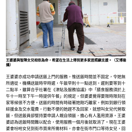
王婆婆與智障女兒相依為命，希望在生活上得到更多家居照顧支援。（艾博瑜
攝）
王婆婆亦成功申請送飯上門的服務，惟送飯時間並不固定，令她無
所適從。機構送飯時早時遲，午飯早則十一點送到，遲則要等到十
二點半，雖算合乎社署在《津貼及服務協議》中「膳食服務須於上
午十一時至下午一時提供午餐」的規定，但婆婆覺得要限時限刻在
家等候很不方便。送飯的時間有時碰著她剛巧離家，例如到銀行領
綜援金及交水電費，行動不便的她趕不及回家，就想叫女兒代勞取
飯，但送飯員卻堅持要申請人親自領飯，擔心有人濫用資源。王婆
婆認為送飯時間難以配合，使用服務一個月後就取消了。現在王婆
婆會吩咐女兒到街市買來所需材料，亦會在街市門口等待女兒，回