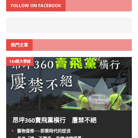
FOLLOW ON FACEBOOK
熱門文章
184期大學線
昂坪360賣飛黨橫行 屢禁不絕
舊物復修──即棄時代的逆流