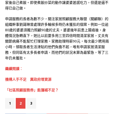
家後自己煮飯。即使煮飯炒菜的動作讓婆婆甚感吃力，但還是逼不
得已自己做。
申請服務的長者為數不少，關注家居照顧服務大聯盟（關顧聯）的
組織幹事劉藹琳曾處理許多輪候多時仍未獲批的個案。例如一位逾
80歲的婆婆須獨力照顧90歲的丈夫。婆婆幾年前患上腸癌後，身
體情況急轉直下，她比以前要多用三至四倍時間清潔家居，丈夫有
關節病痛不能幫忙打理家務。家務助理時薪90元，每次最少聘用兩
小時，領取長者生活津貼的他們負擔不起，唯有申請家居清潔服
務，但同區有太多長者申請，而他們的狀況未算為最緊急，等了三
年仍未獲批。
繼續閱讀：
機構人手不足 冀政府增資源
「社區照顧服務券」能彌補不足？
1
2
3