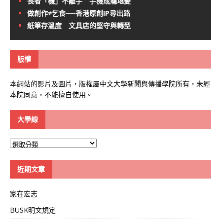
長者「機」不離手 手機成癮堪憂
做創作≠乞食──香港原創IP尋出路
紙筆存溫度 文具店的堅守與轉型
版權
本網站的影片及圖片，版權屬中文大學新聞與傳播學院所有，未經
本院同意，不能擅自使用。
大學線
大
學
線
近期文章
家在宏志
BUSK明文規定