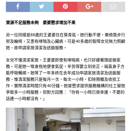
資源不足服務未夠 婆婆懇求增加不果
另一位同樣是88歲的王婆婆住在葵青區，她行動不便，需倚靠步行
架及輪椅，又患有哮喘及心臟病，可是40多歲的智障女兒無力照顧
她，故申請家居清潔及送飯服務。
女兒不懂清潔家居，王婆婆即使有哮喘病，也只好硬著頭皮做家
務。可是她一彎身拖地便會氣促，辛苦得要立刻坐正，端直身子方
能呼吸暢順。她等了一年多終在去年成功申請家居清潔及送飯服
務，惟清潔服務只是每月一次，每次一小時，扣除預備及收拾工
作，實際清潔時間只有40分鐘。她曾懇求提供服務機構的社工替她
爭取多一小時服務，但對方回應：「你有一小時已很幸運，不要的
話連一小時都沒有。」