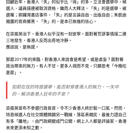
回顧近年，香港人「失」的似乎比「得」的多。立法會選舉中，候
選人、議員接連被取消資格，繼而人大釋法，「失」的是選舉、被
選權；銅鑼灣書店事件，「失」的是言論自由、出版自由；朱凱迪
揭露的官商鄉黑，「失」的，是本已無幾的信心。
在梁振英治下，香港人似乎沒有一刻安寧。面對著荒謬事情接二連
三地發生，香港人反而出奇地冷靜。
應該說，是無感。
那麼2017年的來臨，對香港人來說會是希望，或是虛妄？面對著
政治帶來的無力，有人不甘，更多人視而不見，只願思考「今晚吃
甚麼」。
如箭在弦的特首選舉，能否射穿香港人的無力，一矢中
的，解決香港人近年的不安？
梁振英宣布不參選行政長官，令不少香港人終於鬆一口氣。然而，
特首候選人在社交媒體開闢另一戰線，落區表親民，最後力證自己
有多「離地」，由鬥政綱變成鬥公關，網上人人都是評論家，香港
未來更添未知之數。