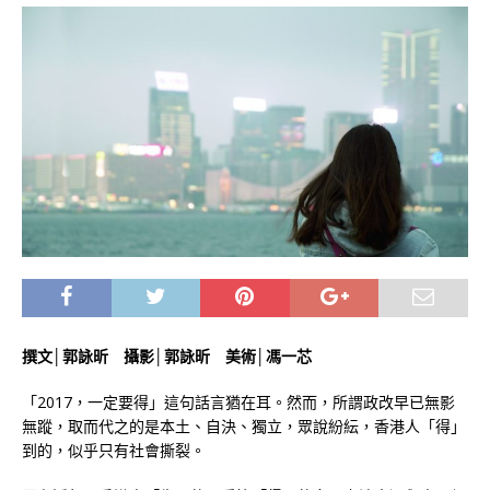
撰文│郭詠昕 攝影│郭詠昕 美術│馮一芯
「2017，一定要得」這句話言猶在耳。然而，所謂政改早已無影
無蹤，取而代之的是本土、自決、獨立，眾說紛紜，香港人「得」
到的，似乎只有社會撕裂。