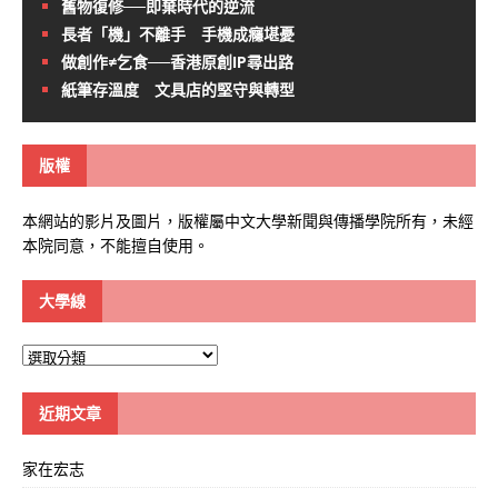
舊物復修──即棄時代的逆流
長者「機」不離手 手機成癮堪憂
做創作≠乞食──香港原創IP尋出路
紙筆存溫度 文具店的堅守與轉型
版權
本網站的影片及圖片，版權屬中文大學新聞與傳播學院所有，未經
本院同意，不能擅自使用。
大學線
大
學
線
近期文章
家在宏志