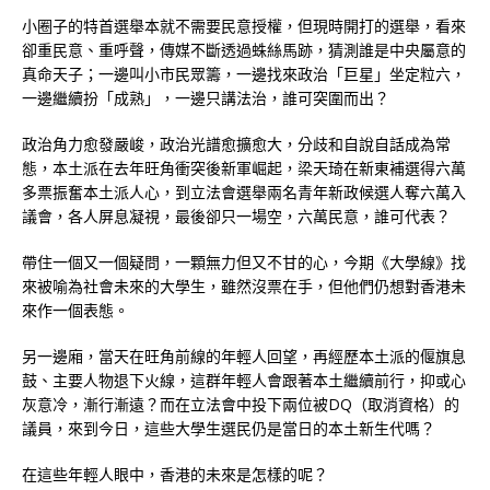
小圈子的特首選舉本就不需要民意授權，但現時開打的選舉，看來
卻重民意、重呼聲，傳媒不斷透過蛛絲馬跡，猜測誰是中央屬意的
真命天子；一邊叫小市民眾籌，一邊找來政治「巨星」坐定粒六，
一邊繼續扮「成熟」，一邊只講法治，誰可突圍而出？
政治角力愈發嚴峻，政治光譜愈擴愈大，分歧和自說自話成為常
態，本土派在去年旺角衝突後新軍崛起，梁天琦在新東補選得六萬
多票振奮本土派人心，到立法會選舉兩名青年新政候選人奪六萬入
議會，各人屏息凝視，最後卻只一場空，六萬民意，誰可代表？
帶住一個又一個疑問，一顆無力但又不甘的心，今期《大學線》找
來被喻為社會未來的大學生，雖然沒票在手，但他們仍想對香港未
來作一個表態。
另一邊廂，當天在旺角前線的年輕人回望，再經歷本土派的偃旗息
鼓、主要人物退下火線，這群年輕人會跟著本土繼續前行，抑或心
灰意冷，漸行漸遠？而在立法會中投下兩位被DQ（取消資格）的
議員，來到今日，這些大學生選民仍是當日的本土新生代嗎？
在這些年輕人眼中，香港的未來是怎樣的呢？