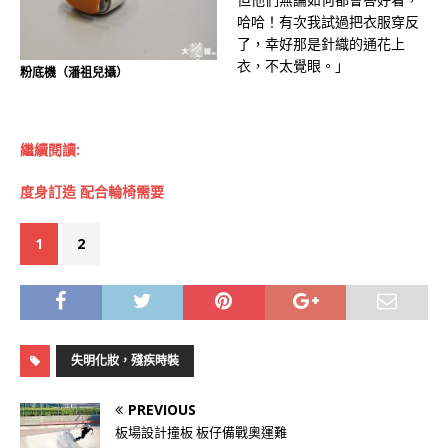
哈哈！有次我試過把衣服穿反
了，幸好那是針織的通花上
衣，不太覺眼。」
粉底機（潘祖兒攝）
繼續閱讀:
度身訂造 配合輪椅需要
1
2
失明化妝，殘疾時裝
PREVIOUS
板場設計撞板 板仔備戰奧運難