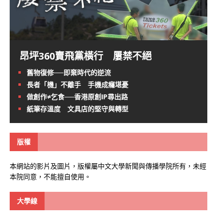
昂坪360賣飛黨橫行 屢禁不絕
舊物復修──即棄時代的逆流
長者「機」不離手 手機成癮堪憂
做創作≠乞食──香港原創IP尋出路
紙筆存溫度 文具店的堅守與轉型
版權
本網站的影片及圖片，版權屬中文大學新聞與傳播學院所有，未經
本院同意，不能擅自使用。
大學線