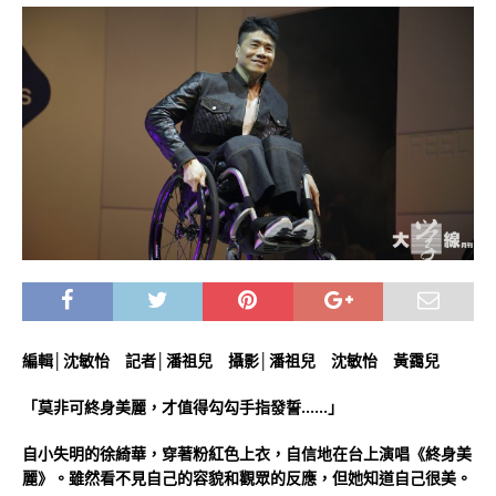
編輯│沈敏怡 記者│潘祖兒 攝影│潘祖兒 沈敏怡 黃靄兒
「莫非可終身美麗，才值得勾勾手指發誓……」
自小失明的徐綺華，穿著粉紅色上衣，自信地在台上演唱《終身美
麗》。雖然看不見自己的容貌和觀眾的反應，但她知道自己很美。