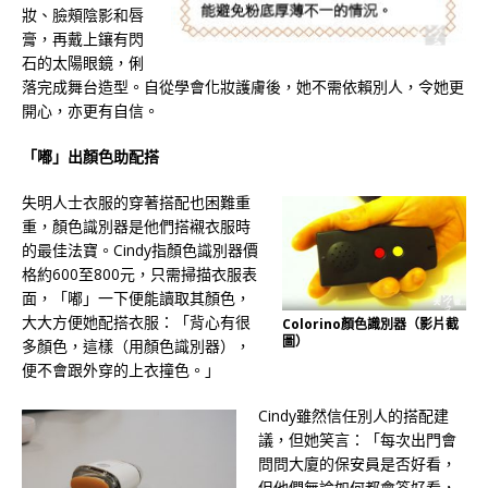
妝、臉頰陰影和唇
膏，再戴上鑲有閃
石的太陽眼鏡，俐
落完成舞台造型。自從學會化妝護膚後，她不需依賴別人，令她更
開心，亦更有自信。
「嘟」出顏色助配搭
失明人士衣服的穿著搭配也困難重
重，顏色識別器是他們搭襯衣服時
的最佳法寶。Cindy指顏色識別器價
格約600至800元，只需掃描衣服表
面，「嘟」一下便能讀取其顏色，
大大方便她配搭衣服：「背心有很
Colorino顏色識別器（影片截
圖）
多顏色，這樣（用顏色識別器），
便不會跟外穿的上衣撞色。」
Cindy雖然信任別人的搭配建
議，但她笑言：「每次出門會
問問大廈的保安員是否好看，
但他們無論如何都會答好看，