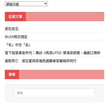
大
學
線
近期文章
家在宏志
BUSK明文規定
「毛」中生「友」
當下就是黃金年代：專訪《再見UFO》導演梁栢堅、編劇江皓昕
面對死亡 毋忘愛與宏福苑遇難者家屬相伴同行
搜尋