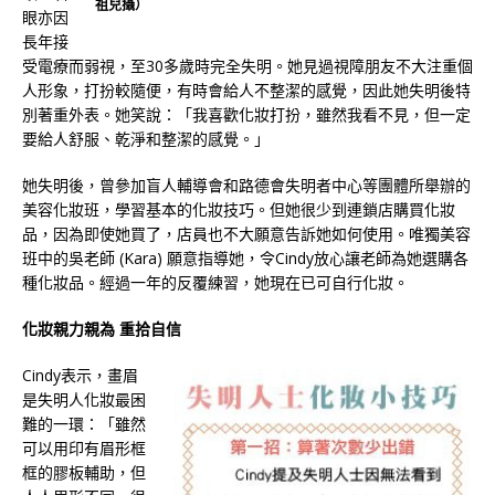
祖兒攝）
眼亦因
長年接
受電療而弱視，至30多歲時完全失明。她見過視障朋友不大注重個
人形象，打扮較隨便，有時會給人不整潔的感覺，因此她失明後特
別著重外表。她笑說：「我喜歡化妝打扮，雖然我看不見，但一定
要給人舒服、乾淨和整潔的感覺。」
她失明後，曾參加盲人輔導會和路德會失明者中心等團體所舉辦的
美容化妝班，學習基本的化妝技巧。但她很少到連鎖店購買化妝
品，因為即使她買了，店員也不大願意告訴她如何使用。唯獨美容
班中的吳老師 (Kara) 願意指導她，令Cindy放心讓老師為她選購各
種化妝品。經過一年的反覆練習，她現在已可自行化妝。
化妝親力親為 重拾自信
Cindy表示，畫眉
是失明人化妝最困
難的一環：「雖然
可以用印有眉形框
框的膠板輔助，但