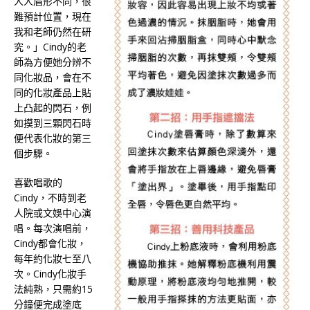
人人眉形不同，很
難預計位置，現在
我和老師仍然在研
究。」Cindy的老
師為方便她分辨不
同化妝品，會在不
同的化妝產品上貼
上凸起的閃石，例
如摸到三顆閃石時
便代表化妝的第三
個步驟。
喜歡唱歌的
Cindy，不時到老
人院或文娛中心演
唱。每次演唱前，
Cindy都會化妝，
每年約化妝七至八
次。Cindy化妝手
法純熟，只需約15
分鐘便完成塗底