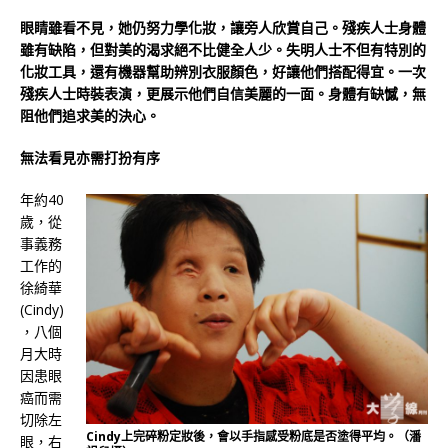
眼睛雖看不見，她仍努力學化妝，讓旁人欣賞自己。殘疾人士身體
雖有缺陷，但對美的渴求絕不比健全人少。失明人士不但有特別的
化妝工具，還有機器幫助辨別衣服顏色，好讓他們搭配得宜。一次
殘疾人士時裝表演，更展示他們自信美麗的一面。身體有缺憾，無
阻他們追求美的決心。
無法看見亦需打扮有序
年約40
歲，從
事義務
工作的
徐綺華
(Cindy)
，八個
月大時
因患眼
癌而需
切除左
Cindy上完碎粉定妝後，會以手指感受粉底是否塗得平均。（潘
眼，右