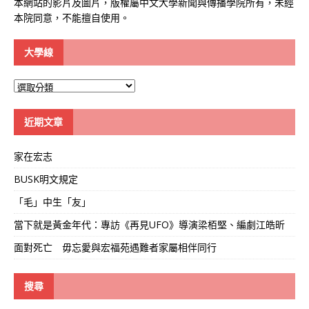
本網站的影片及圖片，版權屬中文大學新聞與傳播學院所有，未經
本院同意，不能擅自使用。
大學線
大
學
線
近期文章
家在宏志
BUSK明文規定
「毛」中生「友」
當下就是黃金年代：專訪《再見UFO》導演梁栢堅、編劇江皓昕
面對死亡 毋忘愛與宏福苑遇難者家屬相伴同行
搜尋