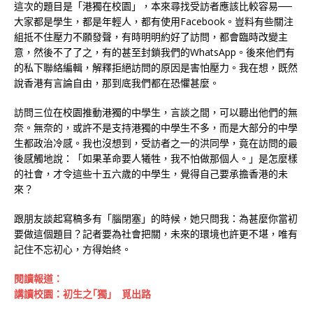
這次的題目是「港獨在校園」，本來尋找受訪者應該比較容易──
大家都是學生，都是年輕人，都有使用Facebook。豈料有些關注
組抵不住壓力不願發聲，有時明明約好了訪問，都會臨時改變主
意，然後不了了之，有的甚至封鎖我們的WhatsApp。後來他們有
的私下聯絡編輯，解釋拒絕訪問的原因是害怕壓力。我在想，既然
說香港有言論自由，那到底我們都在恐懼甚麼。
訪問三位在校園推動港獨的中學生，言談之間，可以聽出他們的無
奈。無奈的，或許不是支持港獨的中學生不多，而是大部分的中學
生都政治冷感。我也沒想到，受訪者之一的洪同學，竟在訪問的最
後感觸地說：「如果革命要人犧牲，我不怕做那個人。」是怎麼樣
的社會，才令這些十五六歲的中學生，覺得自己要承擔香港的未
來？
跟朋友談起寫稿多有「腦閉塞」的時候，她只問我：為甚麼你當初
要做這個題目？記者要為社會把關，未來的環境也許更不堪，唯有
記住不忘初心，方得始終。
閱讀報道：
講讀校園：初生之｢獨｣ 覓出路