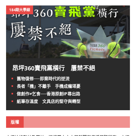
184期大學線
昂坪360賣飛黨橫行 屢禁不絕
舊物復修──即棄時代的逆流
長者「機」不離手 手機成癮堪憂
做創作≠乞食──香港原創IP尋出路
紙筆存溫度 文具店的堅守與轉型
版權