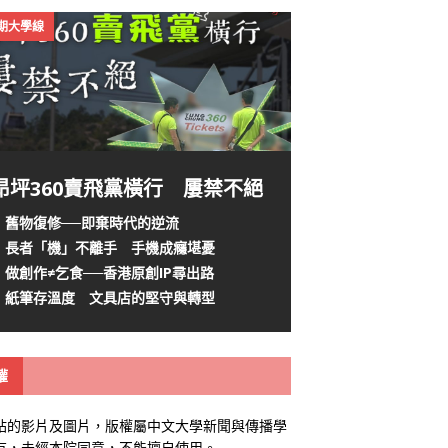
4期大學線
昂坪360賣飛黨橫行 屢禁不絕
舊物復修──即棄時代的逆流
長者「機」不離手 手機成癮堪憂
做創作≠乞食──香港原創IP尋出路
紙筆存溫度 文具店的堅守與轉型
權
站的影片及圖片，版權屬中文大學新聞與傳播學
有，未經本院同意，不能擅自使用。