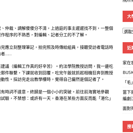
大
訟、仲裁、調解傻傻分不清，上過庭的事主遲遲找不到，一整個
大
運作程序的不熟悉，對編輯、記者分工的不了解。
學
線
訪完應立刻整理筆記，拍完照及時傳給組員，接聽受訪者電話時
近
者……
家在
來建議（編輯工作真的好辛苦）。約法學院教授訪問，我一邊吃
BUS
去郵件聯繫，下課就收到回覆，吃完午飯就抓起相機狂奔到教授
機動性。採訪完走出教學樓時，覺得自己儼然是個記者了。
「毛
然有時詞不達意，終歸是一個小小的突破。前往前海實地參觀
當下
的試驗，不禁想：或許有一天，香港在某些方面反而能「港化」
編劇
面對
搜