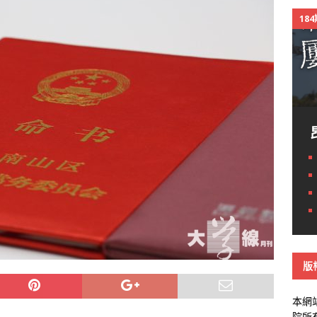
18
版
本網
院所