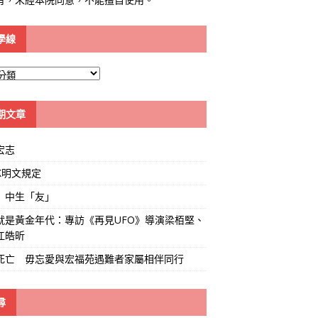
學線
期文章
宏志
K明文規定
」中生「友」
就是黃金年代：專訪《再見UFO》導演梁栢堅、
江皓昕
死亡 毋忘愛與宏福苑遇難者家屬相伴同行
尋