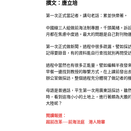
撰文：唐立培
第一次正式當記者，講句老話：累並快樂著。
中國線三人組做前海法制專題，千頭萬緒。訴
月都在焦慮中度過。最大的問題是自己對刊物
第一次正式做新聞，過程中很多疏漏。譬如採
記得要錄音，有的資料能自行查找就別再問受訪
過程中當然也有很多正能量，譬如編輯半夜發
早餐一邊找到教授的聯繫方式，在上課前發出
辦公室做採訪。整個過程充分體現了做記者的
母語是普通話，平生第一次用廣東話採訪，雖
時，看到這塊小小的土地上，進行著頗為大膽
大陸呢？
閱讀報道：
超前改革──前海法庭 港人陪審