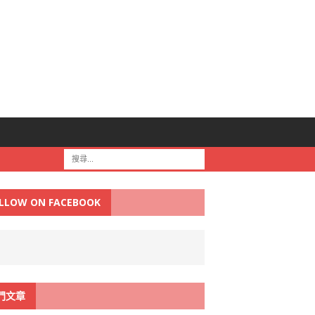
LLOW ON FACEBOOK
門文章