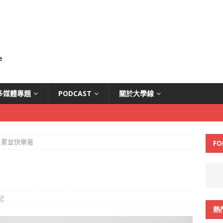
多媒體專題
PODCAST
關於大學線
累並快樂著
FO
記
熱