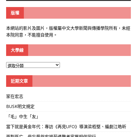
版權
本網站的影片及圖片，版權屬中文大學新聞與傳播學院所有，未經
本院同意，不能擅自使用。
大學線
大
學
線
近期文章
家在宏志
BUSK明文規定
「毛」中生「友」
當下就是黃金年代：專訪《再見UFO》導演梁栢堅、編劇江皓昕
面對死亡 毋忘愛與宏福苑遇難者家屬相伴同行