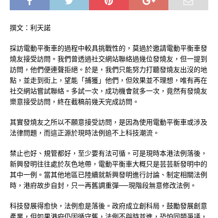
撰文：利天諾
採訪電動平衡車的過程中較具挑戰性的，莫過於邀請電動平衡車發
燒友接受訪問。我們曾透過社交網站聯絡過幾位發燒友，但一提到
訪問，他們便連聲拒絕。於是，我們只能努力打聽發燒友出沒的地
點，並走到街上，望能「捕獲」他們，但效果並不理想，唯有再在
社交網站嘗試聯絡。多試一次，成功機會就多一次，竟然有發燒友
樂意接受訪問，終在截稿前幾天完成訪問。
其實發燒友之所以不願意接受訪問，是因為使用電動平衡車或涉及
法律問題，而這正源於現時法例追不上科技潮流。
禁止也好、規管都好，至少要有法可循。可是現時本港法例落後，
新興發明往往處於灰色地帶，電動平衡車大概只是芸芸新發明中的
其中一例。當其他地區已陸續就新興發明進行討論、制定相關法例
時，港府故步自封，只一再舊調重彈──現階段無意修改法例。
科技發展得愈快，法例愈是落後。政府成立創科局，鼓勵發展創意
產業，但如果港府仍因循守舊，法例不與時並進，恐怕同類爭議，