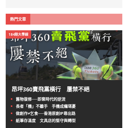
熱門文章
184期大學線
昂坪360賣飛黨橫行 屢禁不絕
舊物復修──即棄時代的逆流
長者「機」不離手 手機成癮堪憂
做創作≠乞食──香港原創IP尋出路
紙筆存溫度 文具店的堅守與轉型