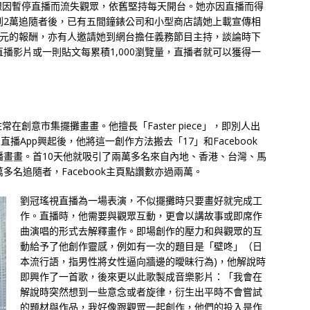
想因暫停直播而流失觀眾，依舊堅持每天開台。她亦因直播而得
到2萬追隨者後，已有五間鐘錶公司和小型商店請她上載宣傳相
到數百元的報酬，亦有人邀請她到網台擔任義務節目主持，談論時下
播影片或一則貼文每累積1,000瀏覽量，直播者就可以獲得一
往常在創意市集擺攤畫畫。他擅長「Faster piece」，即別人出
播App興起後，他將這一創作方法搬去「17」和Facebook
目直播畫畫。首10天他就吸引了兩萬多名來自內地、香港、台灣、馬
多名追隨者，Facebook主頁點讚數亦過兩萬。
劉冠瑤視直播為一場表演，不似擺攤時只要畫好就完成工
作。直播時，他需要與觀眾互動，更會以講故事或即席作
曲演唱的形式去解釋畫作。即場創作的壓力和與觀眾的互
動給予了他創作靈感，例如有一次的題目是「壁咚」（日
本流行語，指男性將女性逼向牆邊的曖昧行為)，他解說時
即興作了一首歌，後來更以此歌製成音樂影片：「我會在
解說時突然想到一些意念或者旋律，衍生出平時不會嘗試
的題材與作品，我好像跟觀眾一起創作，他們的投入是作