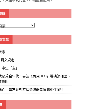
學線
期文章
宏志
K明文規定
」中生「友」
就是黃金年代：專訪《再見UFO》導演梁栢堅、
江皓昕
死亡 毋忘愛與宏福苑遇難者家屬相伴同行
尋