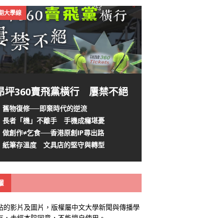
4期大學線
昂坪360賣飛黨橫行 屢禁不絕
舊物復修──即棄時代的逆流
長者「機」不離手 手機成癮堪憂
做創作≠乞食──香港原創IP尋出路
紙筆存溫度 文具店的堅守與轉型
權
站的影片及圖片，版權屬中文大學新聞與傳播學
有，未經本院同意，不能擅自使用。