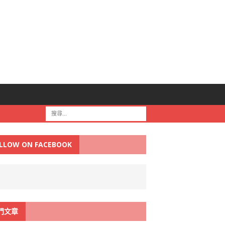
LLOW ON FACEBOOK
門文章