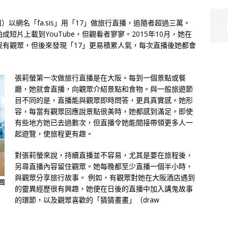
以網名「fa.sis」用「17」做旅行直播，追隨者超過三萬。
短片上載到YouTube，但觀看者寥寥。2015年10月，她在
沒有觀眾，但後來發現「17」更易積累人氣，每次直播後她都會
張莉螢第一次做旅行直播是在大阪。每到一個景點或餐
廳，她就會直播，向觀眾介紹景點和食物。與一般旅遊節
目不同的是，直播能與觀眾即時問答，更具真實感。她形
容，每當有觀眾回應說景點很美時，她都感到滿足。即使
有些地方她已去過數次，但直播令她能間接帶領更多人一
起遊覽，使旅程更有趣。
對張莉螢來說，持續直播並不容易，尤其是要在旅程後，
另尋直播內容留住觀眾。她每晚都至少直播一個半小時，
與觀眾分享旅行故事。 例如，有觀眾對她在大阪酒店遇到
回
的靈異經歷很有興趣，她便在日後的直播中加入講鬼故事
的環節，以及觀眾喜歡的「猜猜畫畫」（draw