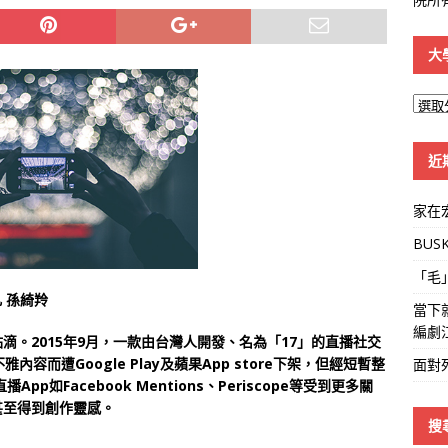
大
大
學
線
近
家在
BUS
「毛
 孫綺羚
當下
編劇
滴。2015年9月，一款由台灣人開發、名為「17」的直播社交
容而遭Google Play及蘋果App store下架，但經短暫整
面對
p如Facebook Mentions、Periscope等受到更多關
甚至得到創作靈感。
搜