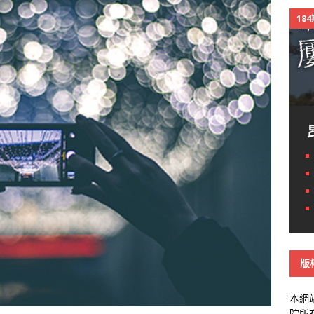
18
版
本網
院所