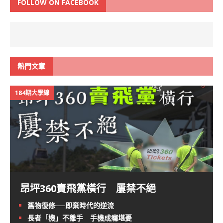
FOLLOW ON FACEBOOK
熱門文章
184期大學線
昂坪360賣飛黨橫行 屢禁不絕
舊物復修──即棄時代的逆流
長者「機」不離手 手機成癮堪憂