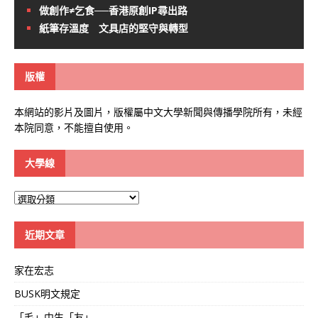
做創作≠乞食──香港原創IP尋出路
紙筆存溫度 文具店的堅守與轉型
版權
本網站的影片及圖片，版權屬中文大學新聞與傳播學院所有，未經
本院同意，不能擅自使用。
大學線
大
學
線
近期文章
家在宏志
BUSK明文規定
「毛」中生「友」