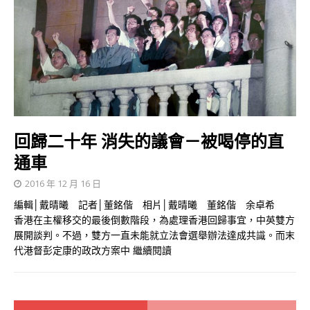
回歸二十年 消失的議會－被喝停的直
通車
2016 年 12 月 16 日
編輯│戴晴曦 記者│董銘偕 相片│戴晴曦 董銘偕 余卓希
香港在主權移交的最後倒數階段，為處理香港回歸事宜，中英雙方
展開談判。不過，雙方一直未能就立法會選舉辦法達成共識。而末
代港督彭定康的政改方案中
繼續閱讀