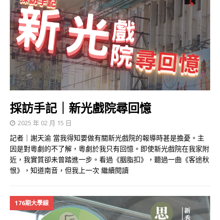
採訪手記｜新光戲院尋回憶
2025 年 02 月 15 日
記者｜謝天渝 當我得知要做有關新光戲院的報導時甚是擔憂。主
因是對粵劇的不了解，粵劇於我只有回憶。即使新光戲院在我家附
近，我實質卻未曾踏進一步。看過《胭脂扣》，聽過一曲《客途秋
恨》，知道南音，但我上一次
繼續閱讀
176期大學線