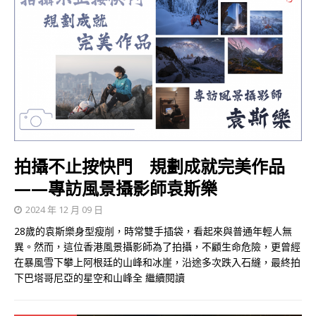
拍攝不止按快門 規劃成就完美作品
——專訪風景攝影師袁斯樂
2024 年 12 月 09 日
28歲的袁斯樂身型瘦削，時常雙手插袋，看起來與普通年輕人無
異。然而，這位香港風景攝影師為了拍攝，不顧生命危險，更曾經
在暴風雪下攀上阿根廷的山峰和冰崖，沿途多次跌入石縫，最終拍
下巴塔哥尼亞的星空和山峰全
繼續閱讀