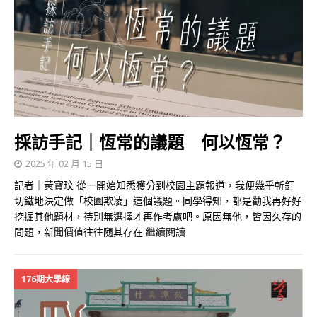
採訪手記｜恆常的議題 何以恆常？
2025 年 02 月 15 日
記者｜黃寶玟 從一開始知悉獲分到校園主題報道，我便幾乎斬釘
切鐵地決定做「校園欺凌」這個議題。同學得知，都是勸我再好好
挖掘其他題材，待別無選擇才再作考慮吧。原因無他，皆因久存的
問題，新聞價值往往隨其存在
繼續閱讀
176期大學線