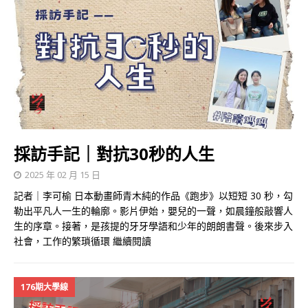
採訪手記｜對抗30秒的人生
2025 年 02 月 15 日
記者｜李可榆 日本動畫師青木純的作品《跑步》以短短 30 秒，勾
勒出平凡人一生的輪廓。影片伊始，嬰兒的一聲，如晨鐘般敲響人
生的序章。接著，是孩提的牙牙學語和少年的朗朗書聲。後來步入
社會，工作的繁瑣循環
繼續閱讀
176期大學線