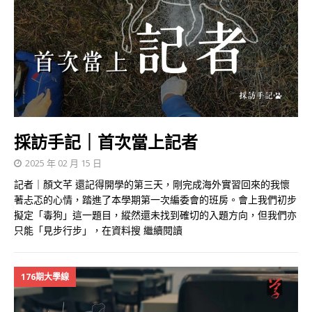
採訪手記｜首次當上記者
2025 年 02 月 15 日
記者｜顏文芊 還記得開學的第三天，剛完成海外實習回來的我懷
著忐忑的心情，踏進了本學期第一次編委會的班房。會上我們初步
擬定「毒狗」這一題目，縱然還未找到確切的入題方向，但我們亦
只能「見步行步」，在資料搜
繼續閱讀
176期大學線