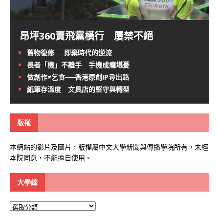
昂坪360賣飛黨橫行 屢禁不絕
舊物復修──即棄時代的逆流
長者「機」不離手 手機成癮堪憂
做創作≠乞食──香港原創IP尋出路
紙筆存溫度 文具店的堅守與轉型
版權
本網站的影片及圖片，版權屬中文大學新聞與傳播學院所有，未經
本院同意，不能擅自使用。
大學線
大
學