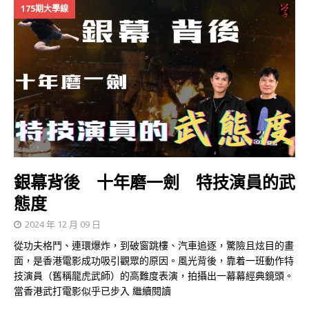
175期大學線
銀幕背後 十年磨一劍 特技演員的武
態度
2024 年 12 月 09 日
從功夫格鬥、連環爆炸，到破窗跳樓、汽車追逐，驚險且炫目的畫
面，是香港電影成功吸引觀眾的原因。風光背後，靠着一班動作特
技演員（舊稱龍虎武師）的高難度表演，拍攝出一幕幕經典鏡頭。
當香港武打電影似乎已步入
繼續閱讀