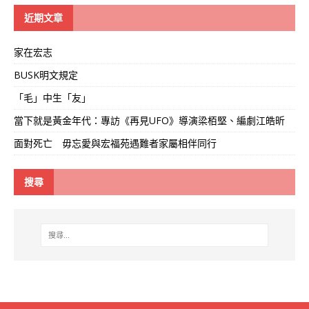
線
近期文章
家在宏志
BUSK明文規定
「毛」中生「友」
當下就是黃金年代：專訪《再見UFO》導演梁栢堅、編劇江皓昕
面對死亡 毋忘愛與宏福苑遇難者家屬相伴同行
搜尋