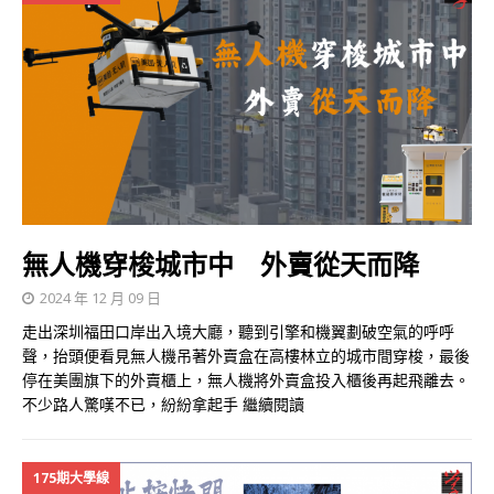
無人機穿梭城市中 外賣從天而降
2024 年 12 月 09 日
走出深圳福田口岸出入境大廳，聽到引擎和機翼劃破空氣的呼呼
聲，抬頭便看見無人機吊著外賣盒在高樓林立的城市間穿梭，最後
停在美團旗下的外賣櫃上，無人機將外賣盒投入櫃後再起飛離去。
不少路人驚嘆不已，紛紛拿起手
繼續閱讀
175期大學線