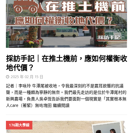
採訪手記｜在推土機前，應如何權衡收
地代價？
2025 年 02 月 15 日
記者｜李咏玲 牛潭尾被收地，令我最深刻的不是震耳欲聾的抗議
聲，而是一種頗為寧靜的無奈。我們最先走訪的是位於牛潭尾村的
新興農場，負責人吳卓恆告訴我們要面對一個現實是「其實根本無
人care（著緊）無咗塊田
繼續閱讀
176期大學線