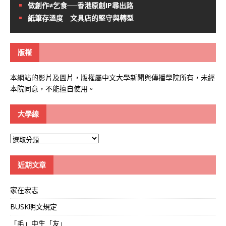
做創作≠乞食──香港原創IP尋出路
紙筆存溫度 文具店的堅守與轉型
版權
本網站的影片及圖片，版權屬中文大學新聞與傳播學院所有，未經
本院同意，不能擅自使用。
大學線
大
學
線
近期文章
家在宏志
BUSK明文規定
「毛」中生「友」