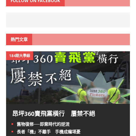
FOLLOW ON FACEBOOK
熱門文章
184期大學線
昂坪360賣飛黨橫行 屢禁不絕
舊物復修──即棄時代的逆流
長者「機」不離手 手機成癮堪憂