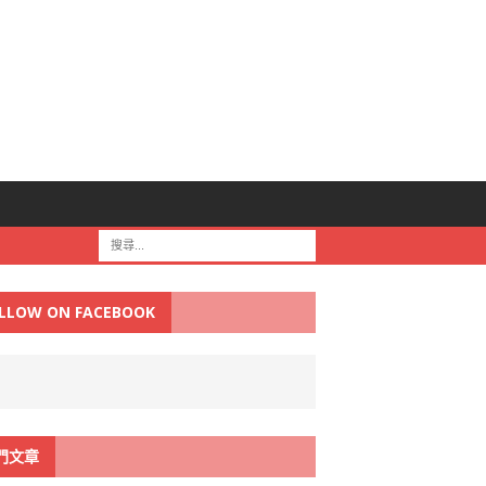
LLOW ON FACEBOOK
門文章