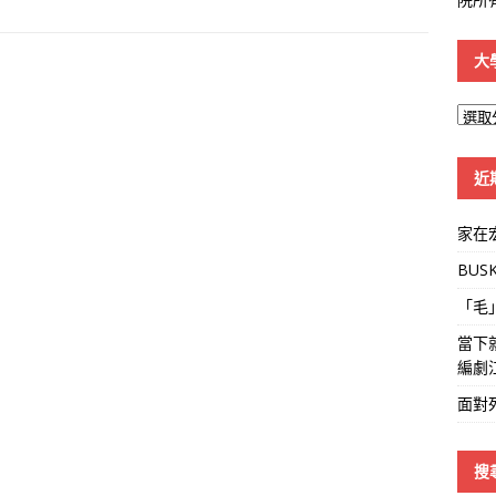
大
大
學
線
近
家在
BUS
「毛
當下
編劇
面對
搜