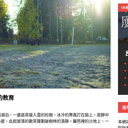
18
的教育
版
的湖泊，一邊是高聳入雲的松樹，冰冷的寒風打在臉上，寂靜中
小屋，此起彼落的歡笑聲劃破樹林的清靜。籬笆裡的沙地上，一
本網
院所