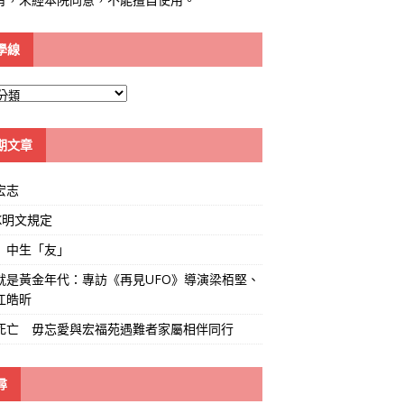
學線
期文章
宏志
K明文規定
」中生「友」
就是黃金年代：專訪《再見UFO》導演梁栢堅、
江皓昕
死亡 毋忘愛與宏福苑遇難者家屬相伴同行
尋