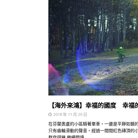
【海外來鴻】幸福的國度 幸福
2018 年 11 月 20 日
在芬蘭奧盧的小區騎著單車，一邊是平靜如鏡
只有齒輪滑動的聲音。經過一間間紅色磚頂的
群穿得臃
繼續閱讀