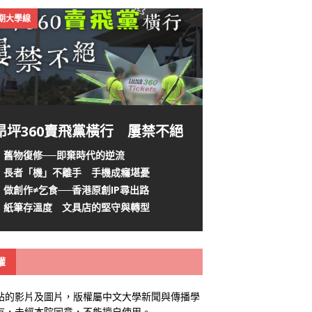
4期大學線
昂坪360賣飛黨橫行 屢禁不絕
舊物復修──即棄時代的逆流
長者「機」不離手 手機成癮堪憂
做創作≠乞食──香港原創IP尋出路
紙筆存溫度 文具店的堅守與轉型
權
站的影片及圖片，版權屬中文大學新聞與傳播學
有，未經本院同意，不能擅自使用。