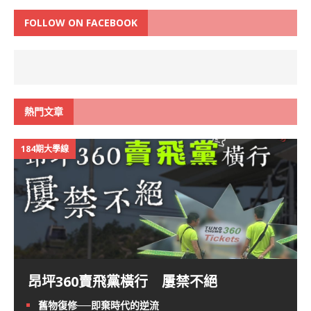
FOLLOW ON FACEBOOK
熱門文章
184期大學線
昂坪360賣飛黨橫行 屢禁不絕
舊物復修──即棄時代的逆流