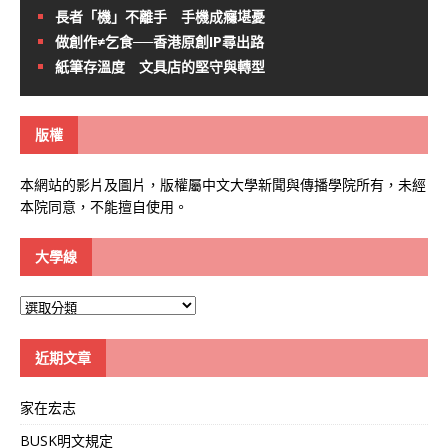
長者「機」不離手 手機成癮堪憂
做創作≠乞食──香港原創IP尋出路
紙筆存溫度 文具店的堅守與轉型
版權
本網站的影片及圖片，版權屬中文大學新聞與傳播學院所有，未經
本院同意，不能擅自使用。
大學線
大
學
線
近期文章
家在宏志
BUSK明文規定