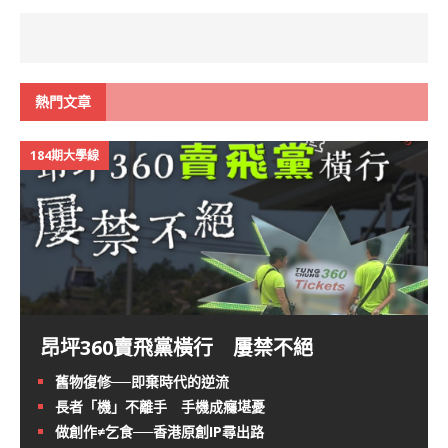
熱門文章
184期大學線
昂坪360賣飛黨橫行 屢禁不絕
舊物復修──即棄時代的逆流
長者「機」不離手 手機成癮堪憂
做創作≠乞食──香港原創IP尋出路