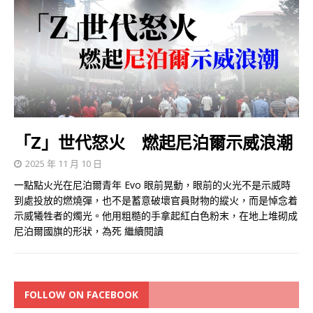
「Z」世代怒火 燃起尼泊爾示威浪潮
2025 年 11 月 10 日
一點點火光在尼泊爾青年 Evo 眼前晃動，眼前的火光不是示威時
到處投放的燃燒彈，也不是蓄意破壞官員財物的縱火，而是悼念着
示威犧牲者的燭光。他用粗糙的手拿起紅白色粉末，在地上堆砌成
尼泊爾國旗的形狀，為死
繼續閱讀
FOLLOW ON FACEBOOK