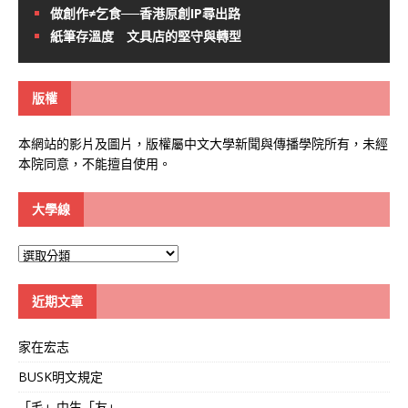
做創作≠乞食──香港原創IP尋出路
紙筆存溫度 文具店的堅守與轉型
版權
本網站的影片及圖片，版權屬中文大學新聞與傳播學院所有，未經
本院同意，不能擅自使用。
大學線
大
學
線
近期文章
家在宏志
BUSK明文規定
「毛」中生「友」