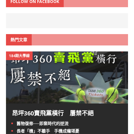
FOLLOW ON FACEBOOK
熱門文章
184期大學線
昂坪360賣飛黨橫行 屢禁不絕
舊物復修──即棄時代的逆流
長者「機」不離手 手機成癮堪憂