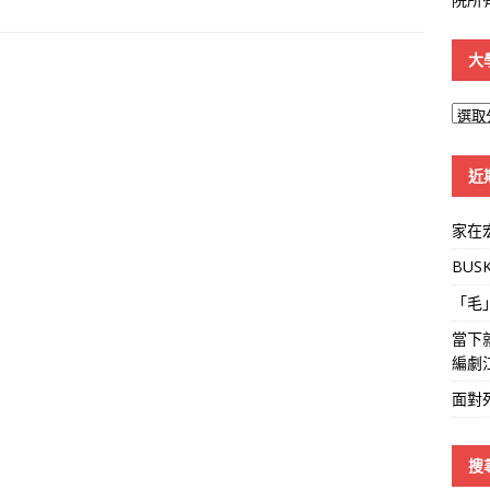
大
大
學
線
近
家在
BUS
「毛
當下
編劇
面對
搜