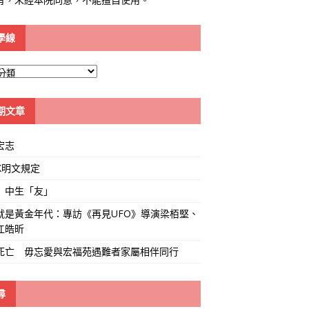
學線
期文章
宏志
K明文規定
」中生「友」
就是黃金年代：專訪《再見UFO》導演梁栢堅、
江皓昕
死亡 毋忘愛與宏福苑遇難者家屬相伴同行
尋