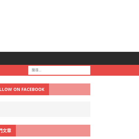
LLOW ON FACEBOOK
門文章