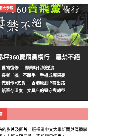
4期大學線
昂坪360賣飛黨橫行 屢禁不絕
舊物復修──即棄時代的逆流
長者「機」不離手 手機成癮堪憂
做創作≠乞食──香港原創IP尋出路
紙筆存溫度 文具店的堅守與轉型
權
站的影片及圖片，版權屬中文大學新聞與傳播學
有，未經本院同意，不能擅自使用。