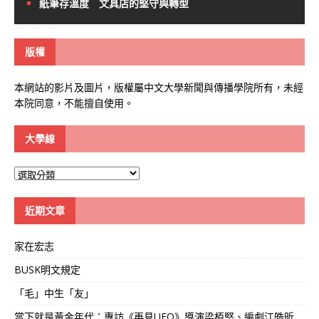
紙筆存溫度 文具店的堅守與轉型
版權
本網站的影片及圖片，版權屬中文大學新聞與傳播學院所有，未經
本院同意，不能擅自使用。
大學線
大
學
線
近期文章
家在宏志
BUSK明文規定
「毛」中生「友」
當下就是黃金年代：專訪《再見UFO》導演梁栢堅、編劇江皓昕