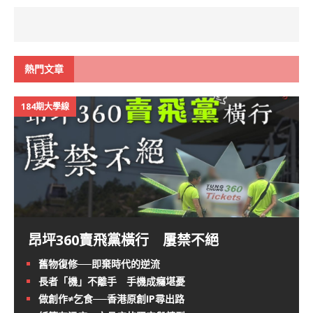
熱門文章
184期大學線
昂坪360賣飛黨橫行 屢禁不絕
舊物復修──即棄時代的逆流
長者「機」不離手 手機成癮堪憂
做創作≠乞食──香港原創IP尋出路