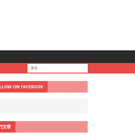
LLOW ON FACEBOOK
門文章