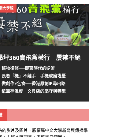
4期大學線
昂坪360賣飛黨橫行 屢禁不絕
舊物復修──即棄時代的逆流
長者「機」不離手 手機成癮堪憂
做創作≠乞食──香港原創IP尋出路
紙筆存溫度 文具店的堅守與轉型
權
站的影片及圖片，版權屬中文大學新聞與傳播學
有，未經本院同意，不能擅自使用。