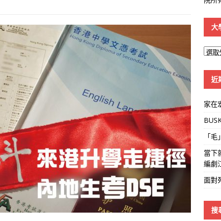
大
大
學
線
近
家在
BUS
「毛
當下
編劇
面對
搜