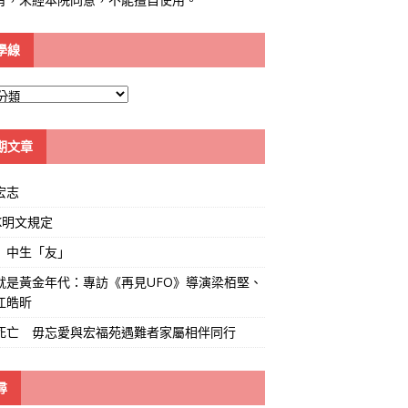
學線
期文章
宏志
K明文規定
」中生「友」
就是黃金年代：專訪《再見UFO》導演梁栢堅、
江皓昕
死亡 毋忘愛與宏福苑遇難者家屬相伴同行
尋