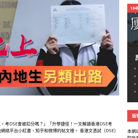
18
版
，考DSE會被扣分嗎？」「升學捷徑！一文解讀香港DSE考
網絡平台小紅書、知乎和微博的帖文裡。 香港文憑試（DSE）
本網
院所