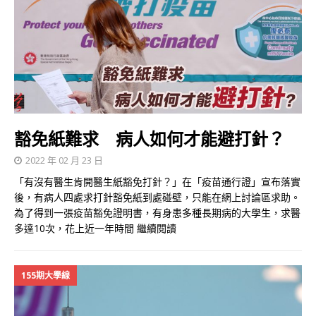
豁免紙難求 病人如何才能避打針？
2022 年 02 月 23 日
「有沒有醫生肯開醫生紙豁免打針？」在「疫苗通行證」宣布落實
後，有病人四處求打針豁免紙到處碰壁，只能在網上討論區求助。
為了得到一張疫苗豁免證明書，有身患多種長期病的大學生，求醫
多達10次，花上近一年時間
繼續閱讀
155期大學線