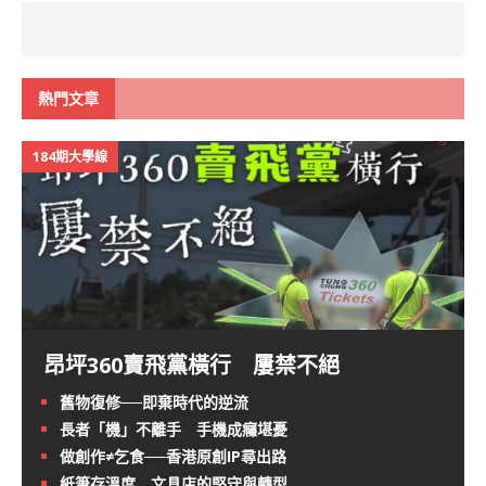
熱門文章
184期大學線
昂坪360賣飛黨橫行 屢禁不絕
舊物復修──即棄時代的逆流
長者「機」不離手 手機成癮堪憂
做創作≠乞食──香港原創IP尋出路
紙筆存溫度 文具店的堅守與轉型