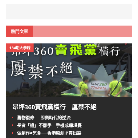
熱門文章
184期大學線
昂坪360賣飛黨橫行 屢禁不絕
舊物復修──即棄時代的逆流
長者「機」不離手 手機成癮堪憂
做創作≠乞食──香港原創IP尋出路