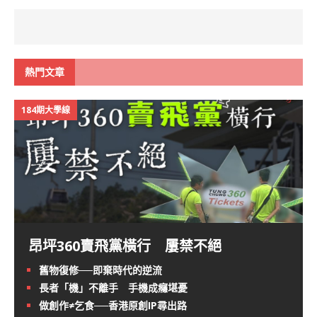
熱門文章
184期大學線
昂坪360賣飛黨橫行 屢禁不絕
舊物復修──即棄時代的逆流
長者「機」不離手 手機成癮堪憂
做創作≠乞食──香港原創IP尋出路