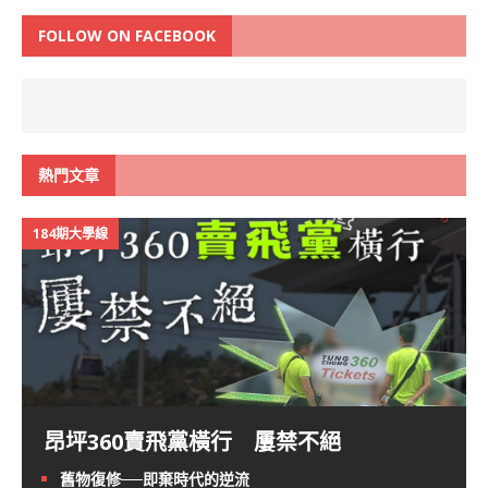
FOLLOW ON FACEBOOK
熱門文章
184期大學線
昂坪360賣飛黨橫行 屢禁不絕
舊物復修──即棄時代的逆流