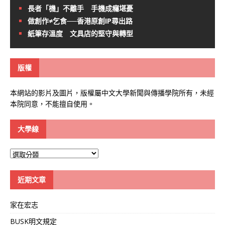
長者「機」不離手 手機成癮堪憂
做創作≠乞食──香港原創IP尋出路
紙筆存溫度 文具店的堅守與轉型
版權
本網站的影片及圖片，版權屬中文大學新聞與傳播學院所有，未經
本院同意，不能擅自使用。
大學線
大
學
線
近期文章
家在宏志
BUSK明文規定