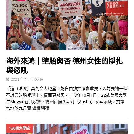
海外來鴻｜墮胎與否 德州女性的掙扎
與怒吼
2021 年 11 月 05 日
「這（法案）真的令人絕望。能自由抉擇確實重要，因為要讓一個
不討喜的胎兒誕生，反而更殘忍。」今年10月1日，22歲美國大學
生Meggie在其家鄉、德州首府奧斯汀（Austin）參與示威，抗議
當地於九月實
繼續閱讀
136期大學線