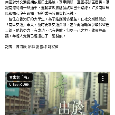
南區對外交通長期依賴巴士路線，塞車問題一直困擾該區居民。港
鐵南港島綫一旦通車，運輸署即將削減該區巴士路線，許多南區居
民都擔心沒有選擇，被迫乘搭較昂貴的港鐵。
一位住在香港仔的大學生，為了維護街坊權益，在社交媒體開設
「南區交通」專頁，隨時更新交通資訊，甚至向運輸署爭取保留巴
士缐。他的努力，有成功，也有失敗，但以一己之力，雞蛋撞高
牆，年輕人覺得已經撞出了一道裂痕。
記者：陳海欣 鄭蓉 劉雪梅 姚家楹