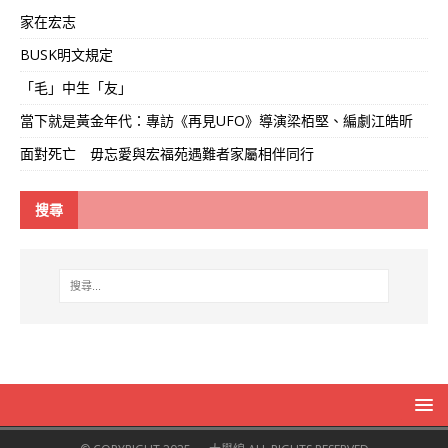
家在宏志
BUSK明文規定
「毛」中生「友」
當下就是黃金年代：專訪《再見UFO》導演梁栢堅、編劇江皓昕
面對死亡 毋忘愛與宏福苑遇難者家屬相伴同行
搜尋