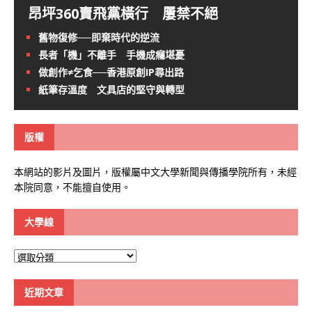
昂坪360賣飛黨橫行 屢禁不絕
舊物復修──即棄時代的逆流
長者「機」不離手 手機成癮堪憂
做創作≠乞食──香港原創IP尋出路
紙筆存溫度 文具店的堅守與轉型
版權
本網站的影片及圖片，版權屬中文大學新聞與傳播學院所有，未經
本院同意，不能擅自使用。
大學線
大
學
線
近期文章