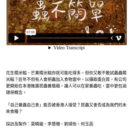
花生糯米糍、芒果糯米糍你就可能吃得多，但你又敢不敢試蟲蟲糯
米糍？近年不但有人會把蟲加入食物當中，以攝取蛋白質，有公司
更開始在本港推廣昆蟲養殖箱，讓人可以在家養蟲吃，當中更包涵
環保概念。
「自己養蟲自己食」能否被香港人接受？昆蟲又會否成為我們的未
來食糧？
採訪及製作：莫曉璇、李慧珊、劉靖怡、何玉菡