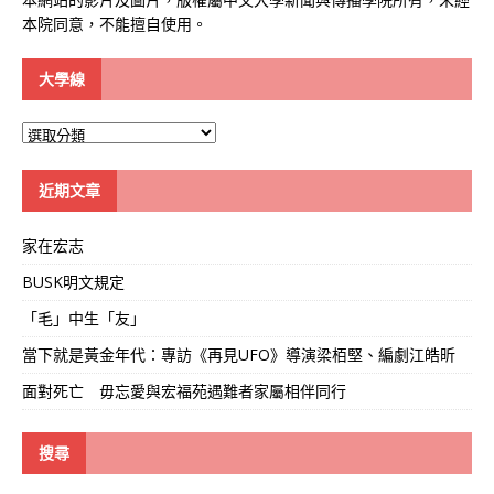
本院同意，不能擅自使用。
大學線
大
學
線
近期文章
家在宏志
BUSK明文規定
「毛」中生「友」
當下就是黃金年代：專訪《再見UFO》導演梁栢堅、編劇江皓昕
面對死亡 毋忘愛與宏福苑遇難者家屬相伴同行
搜尋