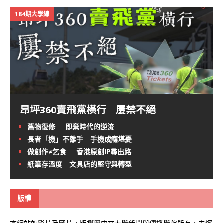
184期大學線
昂坪360賣飛黨橫行 屢禁不絕
舊物復修──即棄時代的逆流
長者「機」不離手 手機成癮堪憂
做創作≠乞食──香港原創IP尋出路
紙筆存溫度 文具店的堅守與轉型
版權
本網站的影片及圖片，版權屬中文大學新聞與傳播學院所有，未經