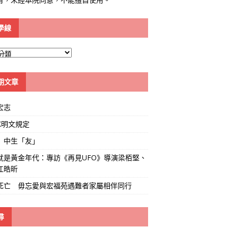
學線
期文章
宏志
K明文規定
」中生「友」
就是黃金年代：專訪《再見UFO》導演梁栢堅、
江皓昕
死亡 毋忘愛與宏福苑遇難者家屬相伴同行
尋