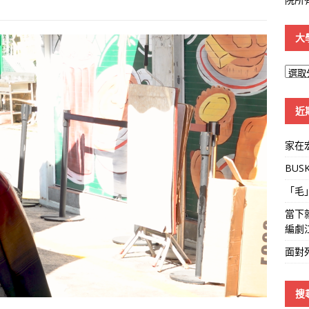
大
大
學
線
近
家在
BUS
「毛
當下
編劇
面對
搜