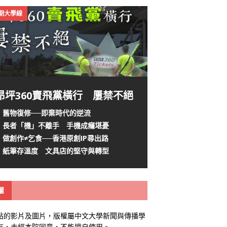
4期大學線
昂坪360賣飛黨橫行 屢禁不絕
舊物復修──即棄時代的逆流
長者「機」不離手 手機成癮堪憂
做創作≠乞食──香港原創IP尋出路
紙筆存溫度 文具店的堅守與轉型
權
站的影片及圖片，版權屬中文大學新聞與傳播學
有，未經本院同意，不能擅自使用。