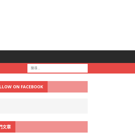
LLOW ON FACEBOOK
門文章