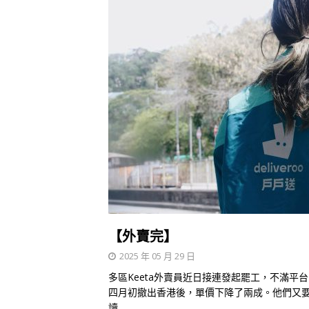
【外賣完】
2025 年 05 月 29 日
多區Keeta外賣員近日接連發起罷工，不滿平台
四月初撤出香港後，單價下降了兩成。他們又
讀