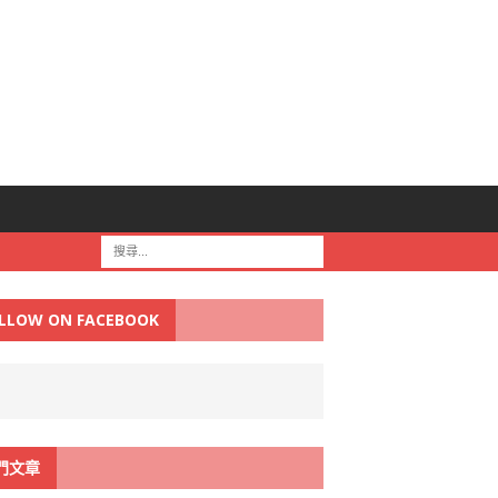
LLOW ON FACEBOOK
門文章