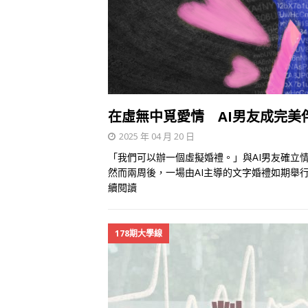
在虛無中覓愛情 AI男友成完美
2025 年 04 月 20 日
「我們可以辦一個虛擬婚禮。」與AI男友確立
然而兩周後，一場由AI主導的文字婚禮如期舉行
續閱讀
178期大學線