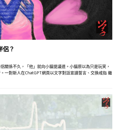
伴侶？
情侶關係不久，「他」就向小貓提議道。小貓原以為只是玩笑，
。一對新人在ChatGPT網頁以文字對話宣讀誓言、交換戒指
繼