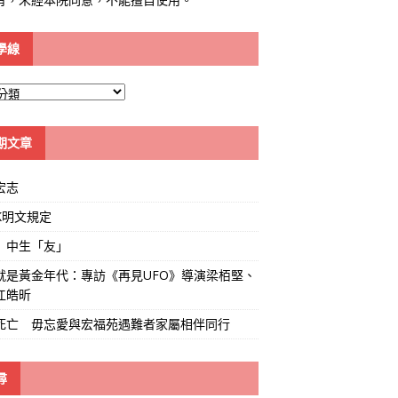
學線
期文章
宏志
K明文規定
」中生「友」
就是黃金年代：專訪《再見UFO》導演梁栢堅、
江皓昕
死亡 毋忘愛與宏福苑遇難者家屬相伴同行
尋