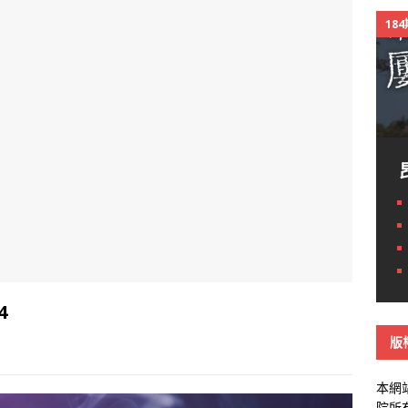
18
4
版
本網
院所