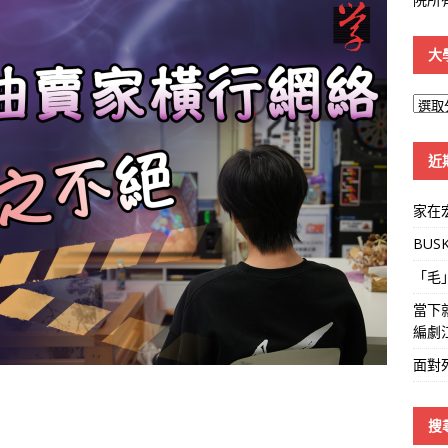
大
大
學
線
近
家在
BUS
「毛
當下
編劇
面對
搜