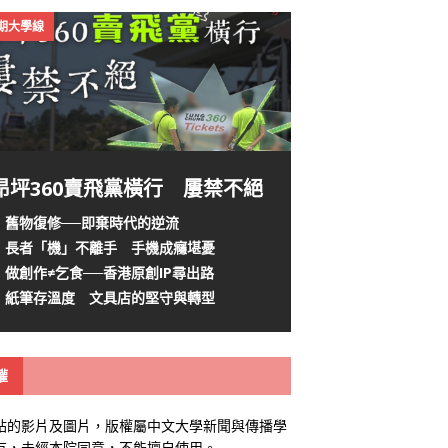
4期大學線
昂坪360賣飛黨橫行 屢禁不絕
舊物復修──即棄時代的逆流
長者「機」不離手 手機成癮堪憂
做創作≠乞食──香港原創IP尋出路
紙筆存溫度 文具店的堅守與轉型
權
站的影片及圖片，版權屬中文大學新聞與傳播學
有，未經本院同意，不能擅自使用。