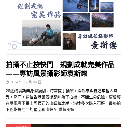
拍攝不止按快門 規劃成就完美作品
——專訪風景攝影師袁斯樂
2024 年 12 月 09 日
28歲的袁斯樂身型瘦削，時常雙手插袋，看起來與普通年輕人無
異。然而，這位香港風景攝影師為了拍攝，不顧生命危險，更曾經
在暴風雪下攀上阿根廷的山峰和冰崖，沿途多次跌入石縫，最終拍
下巴塔哥尼亞的星空和山峰全
繼續閱讀