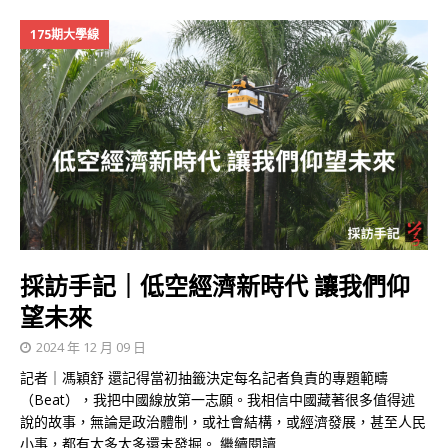
175期大學線
採訪手記｜低空經濟新時代 讓我們仰
望未來
2024 年 12 月 09 日
記者｜馮穎舒 還記得當初抽籤決定每名記者負責的專題範疇
（Beat），我把中國線放第一志願。我相信中國藏著很多值得述
說的故事，無論是政治體制，或社會結構，或經濟發展，甚至人民
小事，都有太多太多還未發掘。
繼續閱讀