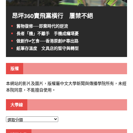
昂坪360賣飛黨橫行 屢禁不絕
舊物復修──即棄時代的逆流
長者「機」不離手 手機成癮堪憂
做創作≠乞食──香港原創IP尋出路
紙筆存溫度 文具店的堅守與轉型
版權
本網站的影片及圖片，版權屬中文大學新聞與傳播學院所有，未經
本院同意，不能擅自使用。
大學線
大
學
線