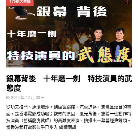
175期大學線
銀幕背後 十年磨一劍 特技演員的武
態度
2024 年 12 月 09 日
從功夫格鬥、連環爆炸，到破窗跳樓、汽車追逐，驚險且炫目的畫
面，是香港電影成功吸引觀眾的原因。風光背後，靠着一班動作特
技演員（舊稱龍虎武師）的高難度表演，拍攝出一幕幕經典鏡頭。
當香港武打電影似乎已步入
繼續閱讀