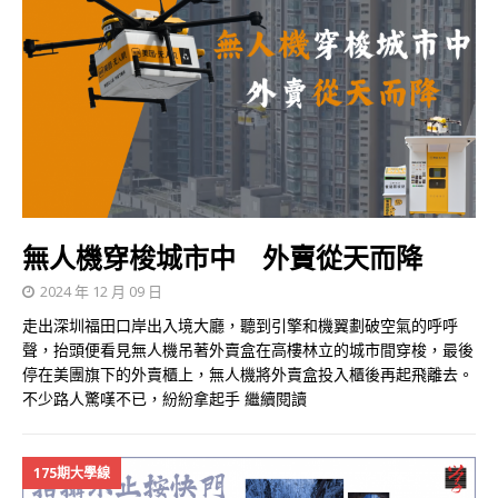
無人機穿梭城市中 外賣從天而降
2024 年 12 月 09 日
走出深圳福田口岸出入境大廳，聽到引擎和機翼劃破空氣的呼呼
聲，抬頭便看見無人機吊著外賣盒在高樓林立的城市間穿梭，最後
停在美團旗下的外賣櫃上，無人機將外賣盒投入櫃後再起飛離去。
不少路人驚嘆不已，紛紛拿起手
繼續閱讀
175期大學線