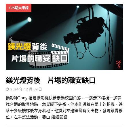
175期大學線
鎂光燈背後 片場的職安缺口
2024 年 12 月 09 日
攝影師Tony 抬着攝影機快步走過校園角落，一邊走下樓梯一邊尋
找合適的取景地點，忽覺腳下失衡，他本能護着右肩上的相機，跌
落十多級樓梯後左身着地。他摸到左邊鎖骨有突出物，發現鎖骨移
位，左手沒法活動，要由
繼續閱讀