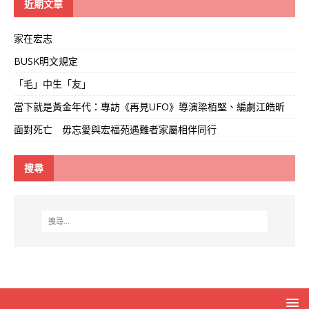
近期文章
家在宏志
BUSK明文規定
「毛」中生「友」
當下就是黃金年代：專訪《再見UFO》導演梁栢堅、編劇江皓昕
面對死亡 毋忘愛與宏福苑遇難者家屬相伴同行
搜尋