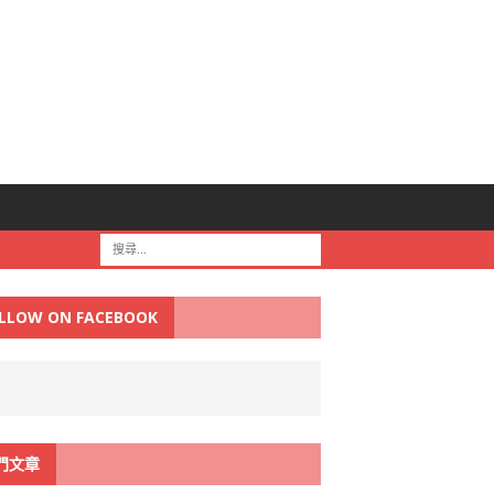
LLOW ON FACEBOOK
門文章