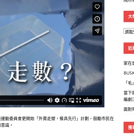
大
大
學
線
近
家在
BUS
「毛
當下
編劇
面對
境運動委員會更開始「外賣走塑，餐具先行」計劃，鼓勵市民在
的意識。
搜