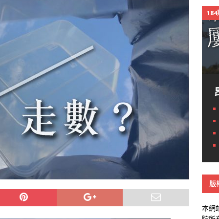
18
版
本網
院所