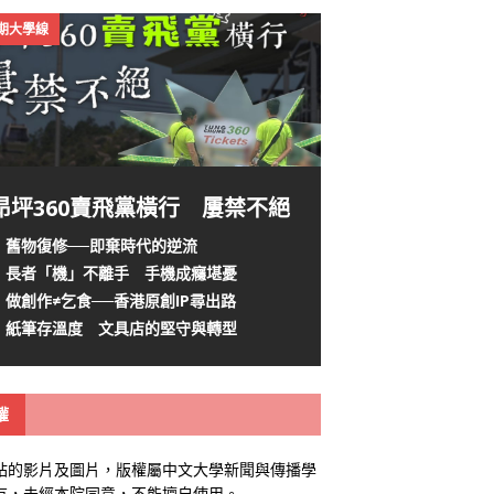
4期大學線
昂坪360賣飛黨橫行 屢禁不絕
舊物復修──即棄時代的逆流
長者「機」不離手 手機成癮堪憂
做創作≠乞食──香港原創IP尋出路
紙筆存溫度 文具店的堅守與轉型
權
站的影片及圖片，版權屬中文大學新聞與傳播學
有，未經本院同意，不能擅自使用。