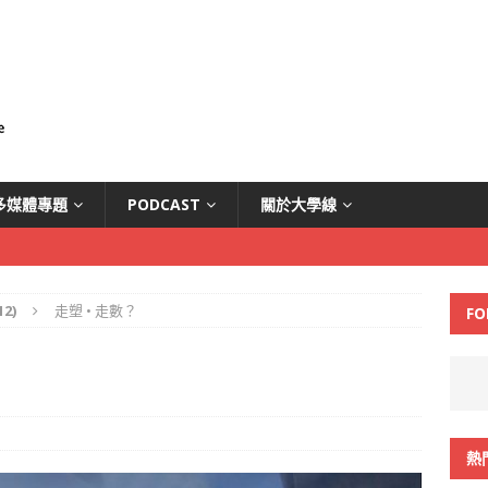
多媒體專題
PODCAST
關於大學線
2)
走塑 • 走數？
FO
熱