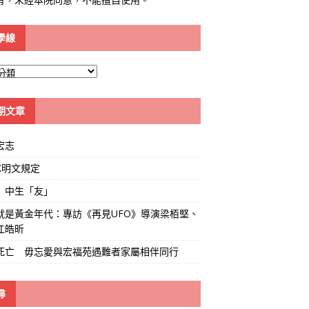
學線
期文章
宏志
K明文規定
」中生「友」
就是黃金年代：專訪《再見UFO》導演梁栢堅、
江皓昕
死亡 毋忘愛與宏福苑遇難者家屬相伴同行
尋