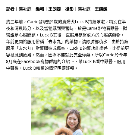
記者｜葉祉庭 編輯｜王朗媛 攝影｜葉祉庭 王朗媛
約三年前，Carrie發現她9歲的貴婦犬Luck B持續咳嗽，特別在半
夜和清晨時分，以及當牠感到興奮時，於是Carrie帶牠看獸醫，獸
醫說是心臟問題。Luck B其後一直服用獸醫處方的心臟病藥物，一
年前更開始服用俗稱「去水丸」的藥物，清除肺部積水。由於持續
服用「去水丸」對腎臟造成傷害，Luck B的腎功能變差，比從前更
容易感到疲累。然而，因為不能就此完全停藥，所以Carrie於今年
8月底在Facebook寵物群組的介紹下，帶Luck B看中獸醫。服用
中藥後，Luck B咳嗽的情況明顯好轉。