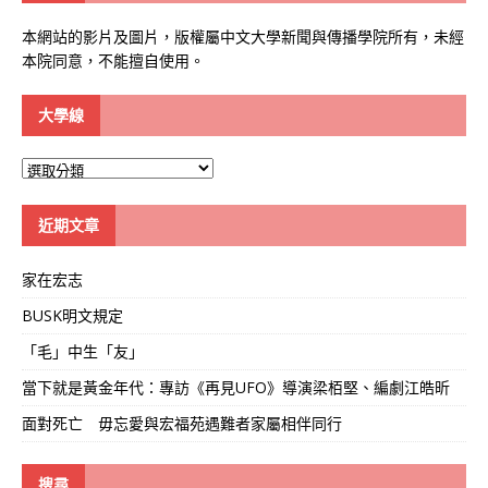
本網站的影片及圖片，版權屬中文大學新聞與傳播學院所有，未經
本院同意，不能擅自使用。
大學線
大
學
線
近期文章
家在宏志
BUSK明文規定
「毛」中生「友」
當下就是黃金年代：專訪《再見UFO》導演梁栢堅、編劇江皓昕
面對死亡 毋忘愛與宏福苑遇難者家屬相伴同行
搜尋