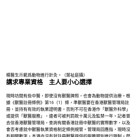
楊醫生示範爲動物進行針灸。（葉祉庭攝）
講求專業資格 主人要小心選擇
現時坊間有些中醫，即使沒有獸醫牌照，也會為動物提供治療。根
據《獸醫註冊條例》第16（1）條，準獸醫要在香港獸醫管理局註
冊，並持有有效的執業證明書，否則不可在香港作「獸醫外科學」
或提供「獸醫服務」，違者可被判罰款十萬元及監禁一年。記者曾
去信香港獸醫管理局，查詢有關香港註冊中獸醫的實際數字，以及
會否考慮就中獸醫執業資格制定條例規管。管理局回應指，現時沒
有相關數字，本港亦沒有就註冊獸醫提供的服務類別進行限制。然