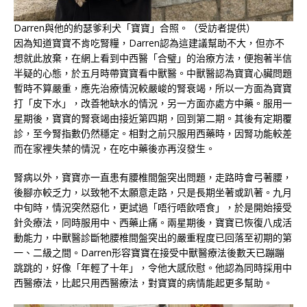
Darren與他的約瑟爹利犬「寶寶」合照。（受訪者提供）
因為知道寶寶不肯吃腎糧，Darren認為這建議幫助不大，但亦不
想就此放棄，在網上看到中西醫「合璧」的治療方法，便抱著半信
半疑的心態，於五月時帶寶寶看中獸醫。中獸醫認為寶寶心臟問題
暫時不算嚴重，應先治療情況較嚴峻的腎衰竭，所以一方面為寶寶
打「皮下水」，改善牠缺水的情況，另一方面亦處方中藥。服用一
星期後，寶寶的腎衰竭由接近第四期，回到第二期。其後有定期覆
診，至今腎指數仍然穩定。相對之前只服用西藥時，因腎功能較差
而在家裡失禁的情況，在吃中藥後亦再沒發生。
腎病以外，寶寶亦一直患有腰椎間盤突出問題，走路時會弓著腰，
後腳亦較乏力，以致牠不太願意走路，只是長期坐著或趴著。九月
中旬時，情況突然惡化，更試過「唔行唔飲唔食」，於是開始接受
針灸療法，同時服用中、西藥止痛。兩星期後，寶寶已恢復八成活
動能力，中獸醫診斷牠腰椎間盤突出的嚴重程度已回落至初期的第
一、二級之間。Darren形容寶寶在接受中獸醫療法後數天已蹦蹦
跳跳的，好像「年輕了十年」，令他大感欣慰。他認為同時採用中
西醫療法，比起只用西醫療法，對寶寶的病情能起更多幫助。