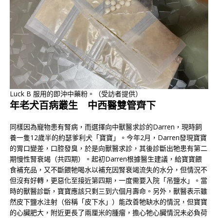
Luck B 服用的即沖中藥粉。（受訪者提供）
年老犬百病叢生 中西醫雙管齊下
同樣因為寵物患有腎病，而選擇向中獸醫求診的Darren，現時飼
養一隻12歲半的約瑟爹利犬「寶寶」。今年2月，Darren發現寶寶
的胃口變差，口腔發臭，於是向獸醫求診，其後診斷出牠患有第二
期慢性腎衰竭（共四期）。起初Darren根據醫生建議，給寶寶餵
食補充品，又不斷餵牠喝水以補充因腎衰竭流失的水分，但情況不
但沒有好轉，更惡化至接近第四期，一度需要入院「吊鹽水」。當
時的獸醫診斷，寶寶應該只剩三到六個月壽命。另外，獸醫表示雖
然皮下鹽水注射（俗稱「皮下水」）能改善牠缺水的情況，但寶寶
的心臟肥大，附近更長了兩厘米的腫瘤，擔心牠心臟情況未必負荷