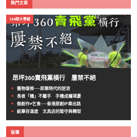
熱門文章
184期大學線
昂坪360賣飛黨橫行 屢禁不絕
舊物復修──即棄時代的逆流
長者「機」不離手 手機成癮堪憂
做創作≠乞食──香港原創IP尋出路
紙筆存溫度 文具店的堅守與轉型
版權