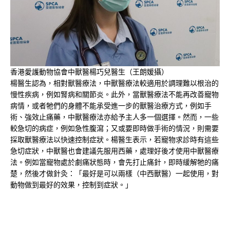
香港愛護動物協會中獸醫楊巧兒醫生（王朗媛攝）
楊醫生認為，相對獸醫療法，中獸醫療法較適用於調理難以根治的
慢性疾病，例如腎病和關節炎。此外，當獸醫療法不能再改善寵物
病情，或者牠們的身體不能承受進一步的獸醫治療方式，例如手
術、強效止痛藥，中獸醫療法亦給予主人多一個選擇。然而，一些
較急切的病症，例如急性腹瀉；又或要即時做手術的情況，則需要
採取獸醫療法以快速控制症狀。楊醫生表示，若寵物求診時有這些
急切症狀，中獸醫也會建議先服用西藥，處理好後才使用中獸醫療
法。例如當寵物處於劇痛狀態時，會先打止痛針，即時緩解牠的痛
楚，然後才做針灸：「最好是可以兩樣（中西獸醫）一起使用，對
動物做到最好的效果，控制到症狀。」