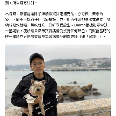
到，所以沒有注射。
出院時，獸醫建議除了繼續餵寶寶吃補充品，亦可做「安寧治
療」，即不再採取任何治療措施，亦不用再強迫牠喝水或進食，隨
牠想喝水就喝、想吃就吃，好好享受餘生。Darren根據指示嘗試
一星期後，覆診結果顯示寶寶病情仍沒有任何起色，而獸醫當時的
唯一建議亦只是喂寶寶吃為腎病調配的處方糧（即「腎糧」）。