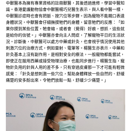
中獸醫本為擁有專業資格的註冊獸醫，其後透過進修，學習中醫知
識。香港愛護動物協會中獸醫楊巧兒醫生表示，與人看中醫一樣，
中獸醫診症時也會有把脈、按穴位等步驟。因為寵物不能親口表達
身體狀況，中獸醫會仔細撫摸牠們的身體，留意牠們的反應：「如
果你摸到某些位置，牠會縮，或者會（覺得）好痕，想抓，這些就
是給你的信號。」中獸醫亦會向主人問症，了解寵物平日的生活狀
況。診斷後，中獸醫可以處方中藥或針灸，也會視乎情況使用其他
刺激穴位的治療方式，例如雷射、電筆等。楊醫生亦表示，中藥和
針灸基本上沒有副作用，是相對安全的療法，一般寵物都能嘗試，
即使正在服用西藥或接受物理治療，也能同步進行。楊醫生指，寵
物針灸用的針與人用的差不多，只有穿過皮膚那一下才可能有輕微
感覺：「針灸是想刺激一些穴位，幫助身體釋放一些自然的、舒緩
痛楚的安多酚出來，令牠們放鬆一點，舒緩少少痛楚。」