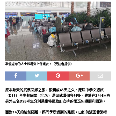
準備返港的人士即場穿上保護衣。（受訪者提供）
原本數天的武漢回鄉之旅，卻變成45天之久。應屆中學文憑試
（DSE）考生蔡同學（化名）滯留武漢個多月後，終於在3月4日與
另外三名DSE考生分別乘坐特區政府安排的兩班包機順利回港。
面對14天的強制隔離，蔡同學所遇到的難題，由如何返回香港考