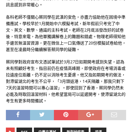
訊息感到非常暖心。
各科老師不僅關心蔡同學在武漢的安危，亦盡力協助他在困境中準
備應試。學校早於1月開始中六模擬考試，新年假前只考完了中
文、英文、數學、通識的主科考試。老師在2月底派發改好的試卷
後，特意來電，為他單獨講解卷上的難題和錯處。物理老師得知他
手邊苦無溫習資源，更在微信上一口氣傳送了20份模擬試卷給他，
甚至在凌晨時分繼續解答蔡同學的疑難。
蔡同學對政府宣布文憑試筆試於3月27日如期開考感到失望，認為
未有照顧好考生，指目前仍在疫情高峰期，即使政府在考場消毒或
拉遠座位距離，仍不足以消除考生憂慮。他又指如期開考的做法，
對滯留湖北的考生不公平，「3月頭返港，14天隔離，那我只剩下
7天的溫習時間可以專心溫習」。即使回到了香港，蔡同學仍然未
必能及時取回溫習材料，他希望當局可以延遲開考，使滯留湖北的
考生有更多時間備試。