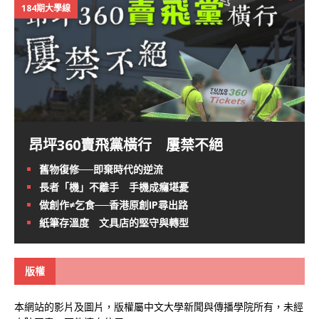
184期大學線
昂坪360賣飛黨橫行 屢禁不絕
舊物復修──即棄時代的逆流
長者「機」不離手 手機成癮堪憂
做創作≠乞食──香港原創IP尋出路
紙筆存溫度 文具店的堅守與轉型
版權
本網站的影片及圖片，版權屬中文大學新聞與傳播學院所有，未經