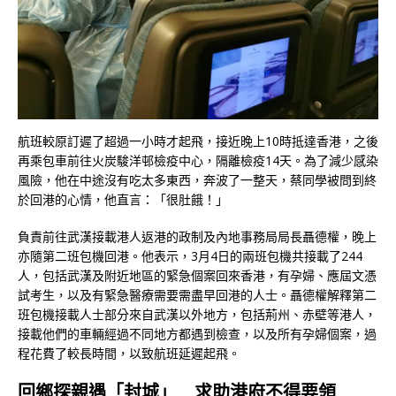
航班較原訂遲了超過一小時才起飛，接近晚上10時抵達香港，之後
再乘包車前往火炭駿洋邨檢疫中心，隔離檢疫14天。為了減少感染
風險，他在中途沒有吃太多東西，奔波了一整天，蔡同學被問到終
於回港的心情，他直言：「很肚餓！」
負責前往武漢接載港人返港的政制及內地事務局局長聶德權，晚上
亦隨第二班包機回港。他表示，3月4日的兩班包機共接載了244
人，包括武漢及附近地區的緊急個案回來香港，有孕婦、應屆文憑
試考生，以及有緊急醫療需要需盡早回港的人士。聶德權解釋第二
班包機接載人士部分來自武漢以外地方，包括荊州、赤壁等港人，
接載他們的車輛經過不同地方都遇到檢查，以及所有孕婦個案，過
程花費了較長時間，以致航班延遲起飛。
回鄉探親遇「封城」 求助港府不得要領