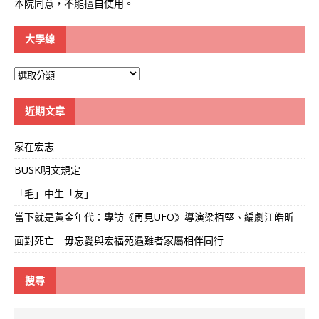
本院同意，不能擅自使用。
大學線
大
學
線
近期文章
家在宏志
BUSK明文規定
「毛」中生「友」
當下就是黃金年代：專訪《再見UFO》導演梁栢堅、編劇江皓昕
面對死亡 毋忘愛與宏福苑遇難者家屬相伴同行
搜尋