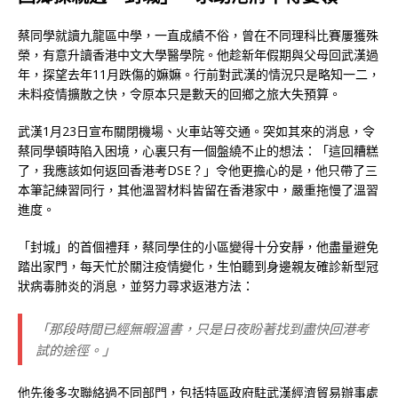
蔡同學就讀九龍區中學，一直成績不俗，曾在不同理科比賽屢獲殊
榮，有意升讀香港中文大學醫學院。他趁新年假期與父母回武漢過
年，探望去年11月跌傷的嫲嫲。行前對武漢的情況只是略知一二，
未料疫情擴散之快，令原本只是數天的回鄉之旅大失預算。
武漢1月23日宣布關閉機場、火車站等交通。突如其來的消息，令
蔡同學頓時陷入困境，心裏只有一個盤繞不止的想法：「這回糟糕
了，我應該如何返回香港考DSE？」令他更擔心的是，他只帶了三
本筆記練習同行，其他溫習材料皆留在香港家中，嚴重拖慢了溫習
進度。
「封城」的首個禮拜，蔡同學住的小區變得十分安靜，他盡量避免
踏出家門，每天忙於關注疫情變化，生怕聽到身邊親友確診新型冠
狀病毒肺炎的消息，並努力尋求返港方法：
「那段時間已經無暇溫書，只是日夜盼著找到盡快回港考
試的途徑。」
他先後多次聯絡過不同部門，包括特區政府駐武漢經濟貿易辦事處