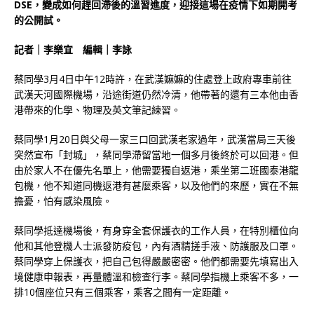
DSE，變成如何趕回滯後的溫習進度，迎接這場在疫情下如期開考
的公開試。
記者｜李樂宜 編輯｜李詠
蔡同學3月4日中午12時許，在武漢嫲嫲的住處登上政府專車前往
武漢天河國際機場，沿途街道仍然冷清，他帶著的還有三本他由香
港帶來的化學、物理及英文筆記練習。
蔡同學1月20日與父母一家三口回武漢老家過年，武漢當局三天後
突然宣布「封城」，蔡同學滯留當地一個多月後終於可以回港。但
由於家人不在優先名單上，他需要獨自返港，乘坐第二班國泰港龍
包機，他不知道同機返港有甚麼乘客，以及他們的來歷，實在不無
擔憂，怕有感染風險。
蔡同學抵達機場後，有身穿全套保護衣的工作人員，在特別櫃位向
他和其他登機人士派發防疫包，內有酒精搓手液、防護服及口罩。
蔡同學穿上保護衣，把自己包得嚴嚴密密。他們都需要先填寫出入
境健康申報表，再量體溫和檢查行李。蔡同學指機上乘客不多，一
排10個座位只有三個乘客，乘客之間有一定距離。