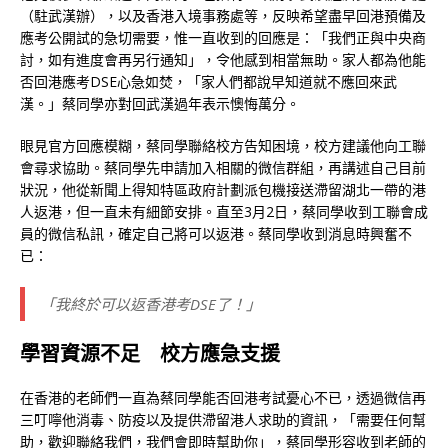
（駐武漢辦），以及香港入境事務處等，反映希望盡早回港預備及
應考公開試的急切需要，惟一直收到的回應是：「我們正與中央商
討，如有進度會再另行通知」，令他感到相當無助。家人都為他能
否回港應考DSE心急如焚，「家人們都說早知道就不應回來武
漢。」蔡同學亦對回武漢過年表示懊悔萬分。
眼見官方回應模糊，蔡同學聯絡校方告知困境，校方建議他向工聯
會尋求協助。蔡同學先申請加入相關的微信群組，再講述自己目前
狀況，他從新聞上得知特區政府計劃派包機接送滯留湖北一帶的港
人返港，但一直未有細節安排。直至3月2日，蔡同學收到工聯會成
員的微信私訊，確定自己將可以返港。蔡同學收到消息時興奮不
已：
「我終於可以返香港考DSE了！」
學習資源不足 校方應急支援
在香港的老師們一直為蔡同學能否回港考試憂心不已，透過微信再
三叮嚀他消毒、防疫以及提供滯留港人求助的資訊，「需要任何幫
助，歡迎聯絡我們，我們會即時幫助你」，蔡同學形容收到老師的