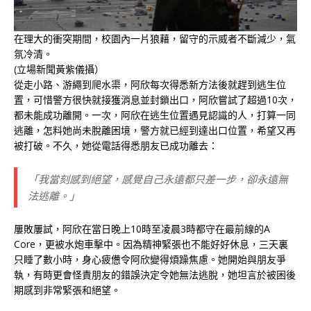
在理大的衝突期間，校園內一片狼藉，留守的示威者不斷減少，氣
氛冷清。
(立場新聞黃紫儀攝）
從走小路、游繩到爬水渠，阿欣每次得悉新方法後就趕到逃生位
置，可惜警方很快就接獲消息並封鎖出口，阿欣嘗試了超過10次，
都未能成功離開。一次，阿欣在逃生位置遇見認識的人，打算一同
逃離，怎料她尚未脫離困境，警方就已經到達出口位置，希望又再
被打破。不久，她從電話得悉朋友已成功離去：
「我當刻感到絕望，感覺自己永遠都只差一步，卻永遠無
法逃離。」
屢敗屢試，阿欣在當日晚上10時至凌晨3時都守在最前線的A
Core，更被水炮車擊中。因為精神緊張也不能好好休息，三天裏
只睡了數小時，身心疲憊令阿欣變得煩躁焦慮。她開始與朋友爭
執，有時更會怪責朋友的錯誤決定令她無法逃脫，她坦言於被困後
期感到非常緊張和絕望。