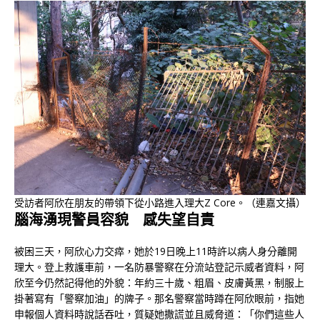
受訪者阿欣在朋友的帶領下從小路進入理大Z Core。（連嘉文攝）
腦海湧現警員容貌 感失望自責
被困三天，阿欣心力交瘁，她於19日晚上11時許以病人身分離開
理大。登上救護車前，一名防暴警察在分流站登記示威者資料，阿
欣至今仍然記得他的外貌：年約三十歲、粗眉、皮膚黃黑，制服上
掛著寫有「警察加油」的牌子。那名警察當時蹲在阿欣眼前，指她
申報個人資料時說話吞吐，質疑她撒謊並且威脅道：「你們這些人