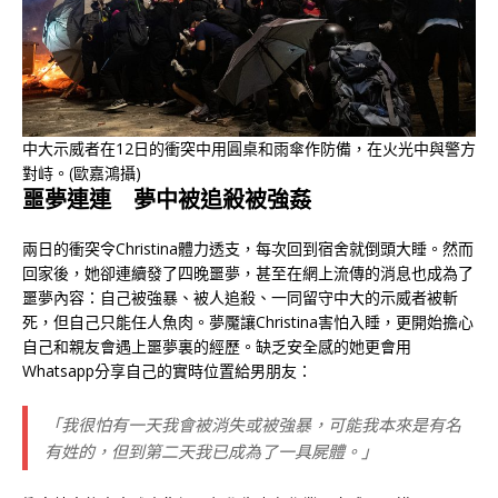
中大示威者在12日的衝突中用圓桌和雨傘作防備，在火光中與警方
對峙。(歐嘉鴻攝)
噩夢連連 夢中被追殺被強姦
兩日的衝突令Christina體力透支，每次回到宿舍就倒頭大睡。然而
回家後，她卻連續發了四晚噩夢，甚至在網上流傳的消息也成為了
噩夢內容：自己被強暴、被人追殺、一同留守中大的示威者被斬
死，但自己只能任人魚肉。夢魘讓Christina害怕入睡，更開始擔心
自己和親友會遇上噩夢裏的經歷。缺乏安全感的她更會用
Whatsapp分享自己的實時位置給男朋友：
「我很怕有一天我會被消失或被強暴，可能我本來是有名
有姓的，但到第二天我已成為了一具屍體。」