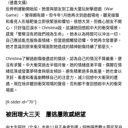
（連嘉文攝）
反修例運動開始前，她曾與朋友到工廠大廈玩射擊遊戲（War
Game），覺得頗有趣。但今年1月她再次到遊戲場地，聽見槍聲
和看見人形槍靶後立即很緊張和懼怕，很想大哭，但擔心朋友不開
心，只好強忍淚水。Christina說，這讓她回想起中大的衝突場景，
感覺「警察沒有把我們視為生命」。她本以為時間可以沖淡一切，
自己應該能克服負面情緒，但當遊戲觸發恐懼，令她再次發噩夢，
她才意識到原來衝突場面對她造成的精神創傷持續了那麼久。
Christina了解過創傷後遺症的徵狀，認為自己的情況不算嚴重，便
沒有求醫。中大衝突過去半個月後，她的情緒逐漸平復，偶爾在情
緒低落或發噩夢時會與朋友傾訴，避免積累過多負能量。她也會以
烹飪、看書和看喜劇轉移自己的注意力，減少回想中大衝突的遭
遇。現在除非聽到衝突現場的聲音，否則都不會回想起中大的衝突
場面。
[R-slider id=”70″]
被困理大三天 屢逃屢敗感絕望
中大生阿欣（化名）去年11月正身處外國，但她得悉戰火蔓延至自