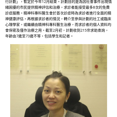
行計劃」，暫定於今年12月結束。計劃目的是為因社會事件出現情
緒困擾的市民提供精神評估和治療，求診者能接受最多8次的免費
診症服務。精神科專科醫生會於首次診症時為求診者進行全面的精
神健康評估，再根據求診者的情況，轉介至參與計劃的社工或臨床
心理學家，或繼續由精神科專科醫生治療，而求診者的個人資料均
會保密及僅作治療之用。截至2月初，計劃收到215宗求助查詢，
年齡由7歲至73歲不等，包括學生和記者。