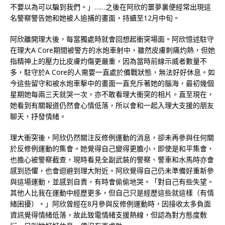
不要以為可以騙到我們。」……之後在阿欣的噩夢裏便經常出現這
名警察警告她和她被人追捕的畫面，持續至12月中旬。
阿欣離開理大後，每當獨處時就會回想起衝突場面。阿欣憶述駐守
在理大A Core期間被警方的水炮車射中，雖然皮膚刺痛灼熱，但她
指精神上的壓力比皮膚灼傷更嚴重，因為當時前線示威者數量不
多，駐守於A Core的人需要一直處於備戰狀態，無法好好休息。如
今這些留守和被水炮車擊中的畫面一直充斥著她的腦海，最初幾個
星期她每兩三天就哭一次，亦不敢看理大衝突的相片。直至現在，
她看到有關報道仍然會心情低落，所以會和一起入理大支援的朋友
聊天，抒發情緒。
理大衝突後，阿欣仍然關注反修例運動的消息，卻未再參與任何關
於反修例運動的集會。她覺得自己變得更膽小，即使是和平集會，
也擔心被警察截查，現時看見全副武裝的警察、警車和水馬時亦會
感到恐懼，也會迴避到理大附近。阿欣覺得自己仍未準備好重新參
與這場運動，並感到自責，有時會偷偷地哭。「對自己有些失望。
其他人比我在運動中經歷更多，但自己只是經歷這些就這樣（有情
緒困擾）。」阿欣曾經在8月參與反修例運動時，因接收太多負面
資訊覺得情緒低落，故此致電情緒支援熱線，但認為對方態度敷