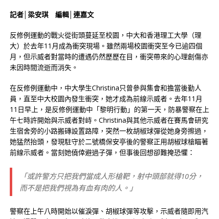
記者│梁安琪 編輯│連嘉文
反修例運動的戰火從街頭蔓延至校園，中大和香港理工大學（理
大）於去年11月成為衝突現場。雖然兩場校園衝突至今已逾四個
月，但示威者對當時的遭遇仍然歷歷在目，衝突帶來的心理創傷亦
未因時間流逝而消失。
在反修例運動中，中大學生Christina只曾參與集會和擔當後勤人
員，直至中大校園內發生衝突，她才成為前線示威者。去年11月
11日早上，是反修例運動中「黎明行動」的第一天，防暴警察在上
午七時許開始與示威者對峙。Christina與其他示威者在賽馬會研究
生宿舍旁的小路搬磚設置路障，突然一枚胡椒球彈從她身旁擦過，
她猛然抬頭，發現駐守於二號橋保安亭後的警察正用胡椒球槍瞄著
前線示威者。當刻她僥倖避過子彈，但事後回想卻難掩恐懼：
「或許警方只把我們當成人形槍靶，射中頭部就得10分，
而不是把我們視為有血有肉的人。」
警察在上午八時開始以催淚彈、胡椒球彈等攻擊，示威者隨即用汽