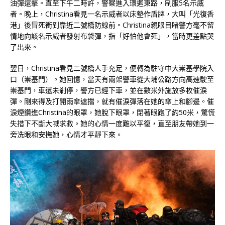
油彈還擊。直至下午二時許，警察進入環迴東路，制服5名示威
者。晚上，Christina看見一名示威者以床墊作盾牌，大叫「光復香
港」後冒死衝到靠近二號橋防線前。Christina親眼目睹警方毫不留
情地向該名示威者發射布袋彈，指「好怕他會死」，當時更差點哭
了出來。
翌日，Christina看見二號橋人手充足，便轉為駐守中大崇基學院入
口（崇基門）。她回憶，當天有兩架警車從大埔公路方向高速駛至
崇基門，車還未剎停，警方已經下車，並在數米外施放多枚催淚
彈。剛來得及打開雨傘遮擋，就有催淚彈落在她的傘上和腳邊。催
淚煙鑽進Christina的眼罩，她脫下眼罩，閉著眼跑了約50米，驚慌
失措下不斷大喊求救。她的心情一度難以平復，直至朋友帶她到一
旁洗眼和安撫她，心情才平靜下來。