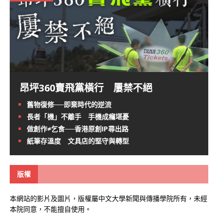
昂坪360賣飛黨橫行 屢禁不絕
舊物復修──即棄時代的逆流
長者「機」不離手 手機成癮堪憂
做創作≠乞食──香港原創IP尋出路
紙筆存溫度 文具店的堅守與轉型
版權
本網站的影片及圖片，版權屬中文大學新聞與傳播學院所有，未經
本院同意，不能擅自使用。