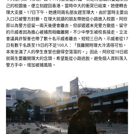
己的校園後，便立刻趕回香港。當時中大的衝突已結束，她便轉去
理大支援。17日下午，她連同兩名朋友趕至理大，由於當時主要出
入口已被警方封鎖，在理大就讀的朋友帶她從小路進入校園。阿欣
原以為警方逗留一兩天後便會離去，但卻遲遲未見警方撤退。留守
的示威者因為擔心被捕而相繼離開，不少中學生被校長接走，立法
會議員許智峯也帶了數十名示威者離去。短短三日內，示威者從17
日有數千名跌至19日的不足100人：「我離開時理大冷清得可怕，
本來坐滿了人的學生食堂也變得空蕩蕩的。」因此，阿欣從18日起
就萌生要離開理大的念頭，希望能從小路逃脫，避免個人資料落入
警方手中，增加被捕風險。