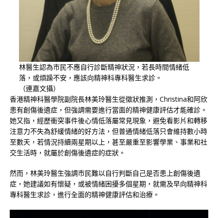
林醫生認為市民不應自行診斷精神狀況，若長時間情緒低
落，或煩躁不安，應該向精神科專科醫生求診。
（連嘉文攝）
香港精神科醫學院副院長林美玲醫生從徵狀推測，Christina和阿欣
患有創傷後遺症，但強調需要進行當面的精神健康評估才能確診。
她又指，經歷衝突事件後心情低落屬常見現象，避免看影片和轉移
注意力不失為舒緩情緒的好方法，但普通情緒低落只會維持數小時
至數天，若情況持續兩星期以上，甚至嚴重至影響學業、事業和社
交生活時，就屬於創傷後遺症的症狀。
然而，林美玲醫生強調市民難以自行判斷自己是否患上創傷後遺
症，她建議如有懷疑，或被情緒困擾多個星期，就需及早向精神科
專科醫生求診，進行全面的精神健康評估和治療。