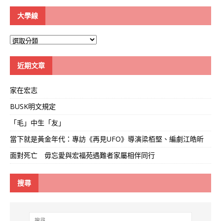
大學線
大
學
線
近期文章
家在宏志
BUSK明文規定
「毛」中生「友」
當下就是黃金年代：專訪《再見UFO》導演梁栢堅、編劇江皓昕
面對死亡 毋忘愛與宏福苑遇難者家屬相伴同行
搜尋