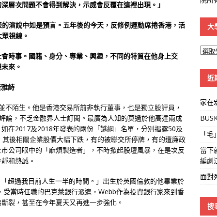
的深層次問題不會得到解決，示威會反覆在這裡出現。」
道發表的演說中如是預言。五年後的今天，反修例運動席捲香港，活
大
大眾視線。
大
社會時事。國籍、身分、專業、興趣，不同的特質在他身上交
學
視未來。
線
近
黃雅詩
家在
投資者並不陌生。他是香港交易所前非執行董事，也是獨立股評員，
BUS
及時事評論，不乏金融界人士訂閱。最廣為人知的莫過於他高達兩成
在2017及2018年發表的兩份「謎網」名單，分別揭露50及
「毛
，其後相關企業股價大幅下跌，有的被聯交所停牌，有的遭廉政
當下
上市公司眼中的「麻煩製造者」，不時掀起股壇風暴，在是次反
編劇
冷靜和熱誠。
面對
言：「超過我目前人生一半的時間。」出生於英國倫敦的他畢業於
，受當時任職的巴克萊銀行派遣，Webb作為投資銀行家來到香
無斷裂，甚至在今年夏天又再進一步強化。
搜