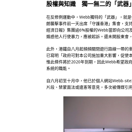
股權與知識 獨一無二的「武器
在反修例運動中，Webb獨特的「武器」，就
朗襲擊事件前一天出席「守護香港」集會，支
經濟日報》集團逾6%股權的Webb當即向公
煽惑他人行使暴力，應被起訴。還未開股東會，
此外，港鐵自八月起頻頻關閉遊行路線一帶的車站
已寫明「政府可對本公司施加重大影響，促使
惟此條件將於2020年到期，因此Webb希望
系統的職能。
自六月初至十月中，他已於個人網站Webb-s
片段、禁蒙面法或違憲等意見，多次被傳媒引