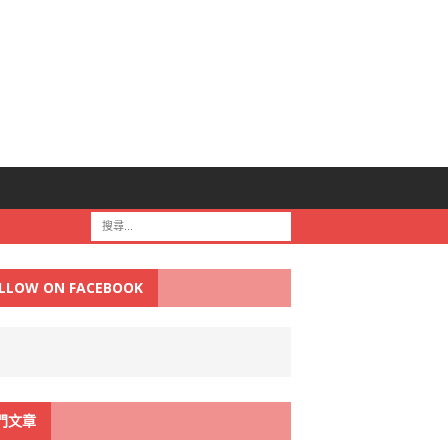
LLOW ON FACEBOOK
門文章