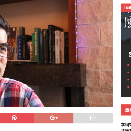
18
版
本網
院所