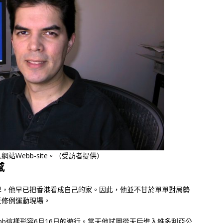
人網站Webb-site。（受訪者提供）
感
學，他早已把香港看成自己的家。因此，他並不甘於單單對局勢
反修例運動現場。
bb這樣形容6月16日的遊行。當天他試圖從天后進入維多利亞公