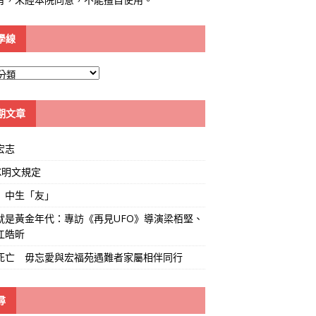
學線
期文章
宏志
K明文規定
」中生「友」
就是黃金年代：專訪《再見UFO》導演梁栢堅、
江皓昕
死亡 毋忘愛與宏福苑遇難者家屬相伴同行
尋