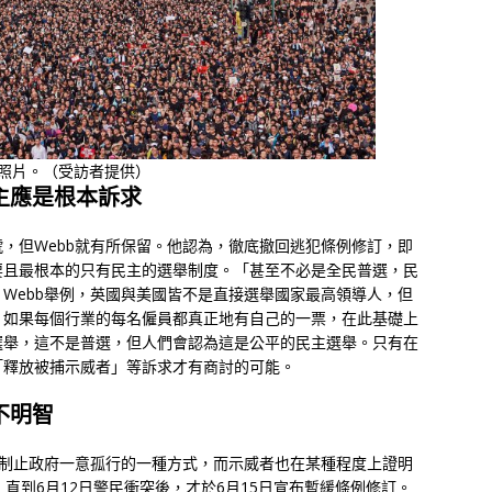
下的照片。（受訪者提供）
主應是根本訴求
，但Webb就有所保留。他認為，徹底撤回逃犯條例修訂，即
要且最根本的只有民主的選舉制度。「甚至不必是全民普選，民
Webb舉例，英國與美國皆不是直接選舉國家最高領導人，但
，如果每個行業的每名僱員都真正地有自己的一票，在此基礎上
選舉，這不是普選，但人們會認為這是公平的民主選舉。只有在
「釋放被捕示威者」等訴求才有商討的可能。
不明智
是制止政府一意孤行的一種方式，而示威者也在某種程度上證明
直到6月12日警民衝突後，才於6月15日宣布暫緩條例修訂。