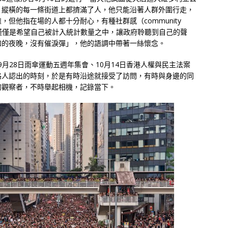
，縱橫的每一條街道上都擠滿了人，他只能沿著人群外圍行走，
但他指在場的人都十分耐心，有種社群感（community
人們僅僅是希望自己被計入統計數量之中，讓政府聆聽到自己的聲
和的夜晚，沒有催淚彈」，他的語調中帶著一絲懷念。
、9月28日雨傘運動五週年集會、10月14日香港人權與民主法案
路人認出的時刻，於是有時沿途就接受了訪問，有時與身邊的同
的觀察者，不時舉起相機，記錄當下。