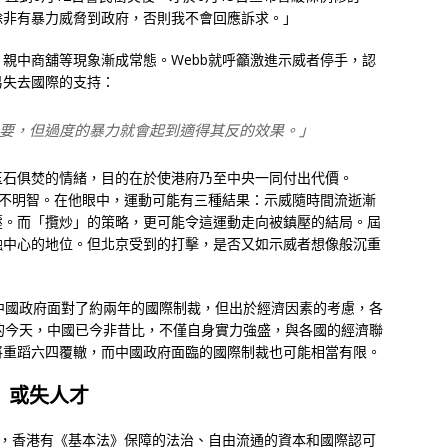
除非有暴力威脅到政府，否則我不會回應訴求。」
親中商舖等現象漸成常態。Webb就呼籲激進示威者停手，認
易失去國際的支持：
要，但過度的暴力就會起到適得其反的效果。」
玉石俱焚的情緒，目的在於使港府乃至中央一同付出代價。
並不明智。在他眼中，運動可能有三種結果：示威隨時間流逝漸
壓。而「攬炒」的策略，更可能令這運動走向被鎮壓的結局。屆
融中心的地位。但北京受到的打擊，是否又如示威者想像般沉重
中國政府面對了約兩年的國際制裁，但出於經濟因素的考慮，各
的今天，中國已今非昔比，不僅自身實力強盛，與各國的經濟聯
將重蹈六四覆轍，而中國政府面臨的國際制裁也可能相當有限。
」或失人才
制，香港有《基本法》保障的法治、自由流通的資本和國際認可