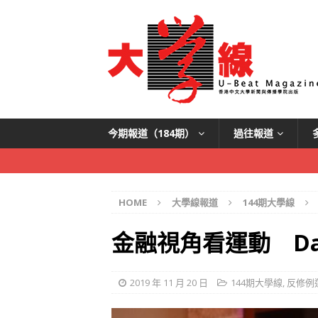
今期報道（184期）
過往報道
HOME
大學線報道
144期大學線
金融視角看運動 Dav
2019 年 11 月 20 日
144期大學線
,
反修例