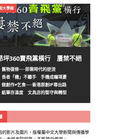
4期大學線
昂坪360賣飛黨橫行 屢禁不絕
舊物復修──即棄時代的逆流
長者「機」不離手 手機成癮堪憂
做創作≠乞食──香港原創IP尋出路
紙筆存溫度 文具店的堅守與轉型
權
站的影片及圖片，版權屬中文大學新聞與傳播學
有，未經本院同意，不能擅自使用。