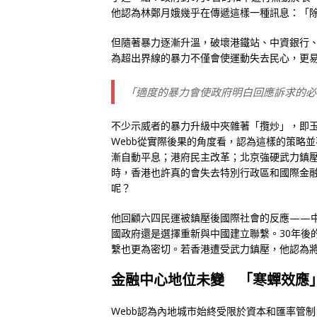
他認為林鄭月娥幾乎在傳遞這樣一種訊息：「
但隨著暴力逐漸升溫，破壞港鐵站、中資銀行、
為超出界線的暴力不僅會使運動失去民心，更
「適度的暴力會使政府明白回應訴求的必
不少示威者的暴力升級中夾雜著「攬炒」，即
Webb從實際後果的角度看，認為這樣的策略
漸自動平息；港府民主改革；北京強硬武力鎮
時，香港也許真的會失去特別行政區和國際金
呢？
他回顧六四民運被鎮壓後國際社會的反應——
國政府還是選擇重新與中國建立聯繫。30年後
繫也更為密切。若香港遭受武力鎮壓，他認為
金融中心地位未變 「寒蟬效應
Webb認為內地城市始終受限於資本和匯率管