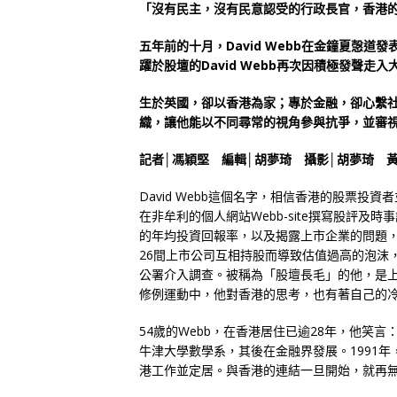
「沒有民主，沒有民意認受的行政長官，香港
五年前的十月，David Webb在金鐘夏愨
躍於股壇的David Webb再次因積極發聲走入
生於英國，卻以香港為家；專於金融，卻心繫
織，讓他能以不同尋常的視角參與抗爭，並審
記者│馮穎堅 編輯│胡夢琦 攝影│胡夢琦 
David Webb這個名字，相信香港的股票
在非牟利的個人網站Webb-site撰寫股評
的年均投資回報率，以及揭露上市企業的問題，如
26間上市公司互相持股而導致估值過高的泡沫
公署介入調查。被稱為「股壇長毛」的他，是
修例運動中，他對香港的思考，也有著自己的
54歲的Webb，在香港居住已逾28年，他笑
牛津大學數學系，其後在金融界發展。1991年
港工作並定居。與香港的連結一旦開始，就再