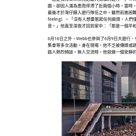
園，卻因人滿為患而停滯了近兩個小時。當時
最後才於灣仔歸入遊行隊伍之中。雖然前進困難，
feeling）。「沒有人想要惹起任何麻煩，
音。」他直至深夜才回到家中：「那是一個平
6月16日之外，Webb也參與了6月9日大遊行
集會等多次活動。身在現場，他不乏被傳媒或
路人熱烈傾談。無人交流時，他就做一個安靜