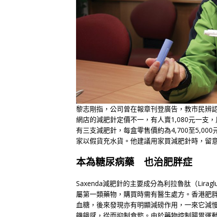
黎志剛指，公司曾在報章刊登廣告，教市民辨
網店的減肥針定價不一，有人賣1,080元一支
有三支減肥針，每盒零售價約為4,700至5,
家以假貨充水貨。他建議用家買減肥針時，留
本為糖尿病藥 也治肥胖症
Saxenda減肥針的主要成分為利拉魯肽（Lirag
屬第一類藥物，購買時需有醫生處方。香港肥
血糖，後來發現亦有明顯減磅作用，一來它減
饑餓感，從而抑制食慾。由於藥物控制腸胃運