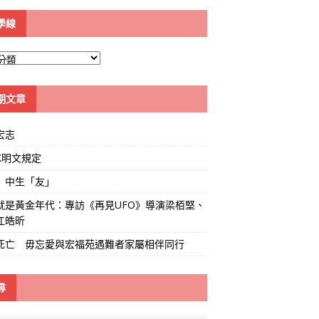
學線
期文章
宏志
K明文規定
」中生「友」
就是黃金年代：專訪《再見UFO》導演梁栢堅、
江皓昕
死亡 毋忘愛與宏福苑遇難者家屬相伴同行
尋