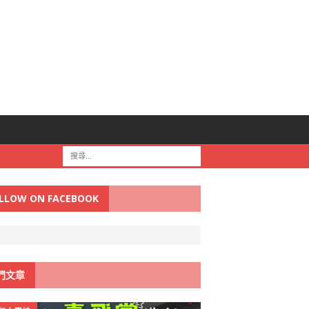
LLOW ON FACEBOOK
門文章