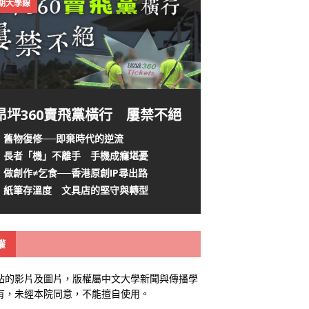
4期大學線
昂坪360賣飛黨橫行 屢禁不絕
舊物復修──即棄時代的逆流
長者「機」不離手 手機成癮堪憂
做創作≠乞食──香港原創IP尋出路
紙筆存溫度 文具店的堅守與轉型
權
站的影片及圖片，版權屬中文大學新聞與傳播學
有，未經本院同意，不能擅自使用。