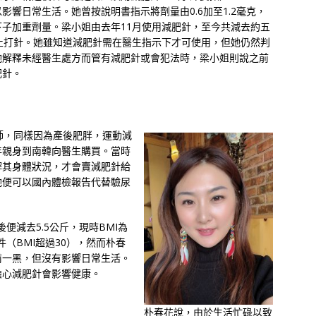
響日常生活。她曾按說明書指示將劑量由0.6加至1.2毫克，
子加重劑量。梁小姐由去年11月使用減肥針，至今共減去約五
止打針。她雖知道減肥針需在醫生指示下才可使用，但她仍然判
她解釋未經醫生處方而管有減肥針或會犯法時，梁小姐則說之前
肥針。
師，同樣因為產後肥胖，運動減
年親身到南韓向醫生購買。當時
解其身體狀況，才會賣減肥針給
她便可以國內體檢報告代替驗尿
後便減去5.5公斤，現時BMI為
件（BMI超過30），然而朴春
前一黑，但沒有影響日常生活。
擔心減肥針會影響健康。
朴春花說，由於生活忙碌以致