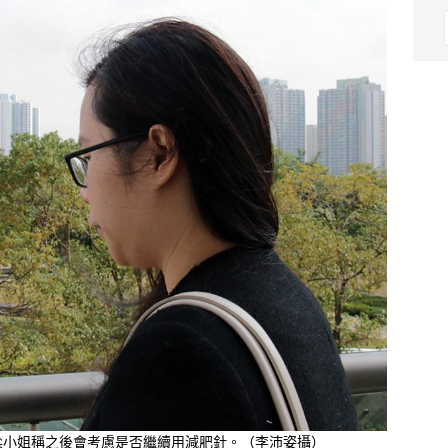
梁小姐稱之後會考慮是否繼續用減肥針。（李沛姿攝）