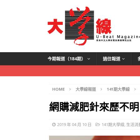
今期報道（184期）
過往報道
HOME
大學線報道
141期大學線
網購減肥針來歷不明
2019 年 04 月 10 日
141期大學線
,
生活消