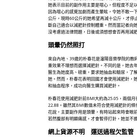
她表示目前的副作用主要是噁心，但程度不足以影
因為噁心的感覺加劇而產生暈眩，令她不敢一下
公斤，現時60公斤的她希望再減十公斤，才停
斷自己適合以減肥針控制體重。然而當記者向
沒考慮過法律問題，日後或須想想會否再用減
頭暈仍然照打
來自內地、39歲的朴春花是瀋陽音樂學院的教
重效果不理想而選擇減肥針。不同的是，她去
醫生為她度高、磅重，要求她抽血和驗尿，了
她。然而，朴春花表明回國才會使用減肥針，
和抽血程序，成功向醫生購買減肥針。
朴春花使用減肥針前BMI大約為25.05，兩個月
22.88。雖然其BMI數值未符合使用減肥針的條
花說，主要副作用是頭暈，有時站起來時會眼
若然腹部有明顯痛感，才會暫停打針，她並不
網上貨源不明 運送過程欠監管