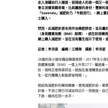
走入港鐵站行人隧道，迎接途人的是一個又一
會主流審美觀來看，比起纖瘦的身材，豐腴的
「Saxenda」減肥針乃「今期流行」，網
士購入。
然而，此減肥針原本用作治療肥胖症，並且屬
（身高體重指數（BMI）超標），或在註冊藥
網上購入減肥針，並在沒有醫生指示下使用，
記者｜李沛姿 編輯｜江曉琳 攝影｜李沛姿
26歲的梁小姐任職幼稚園老師，2017年生
高體重指數（BMI）一度上升至27.7，屬過重
針，現時正使用第四支。她指在香港購買此針
生，從代購購入較能節省時間。」
她認為減肥針的藥效顯着，使用減肥針前，單
針後，不消三周已可減去四公斤。但她說，自
下跌，維持在同一水平。