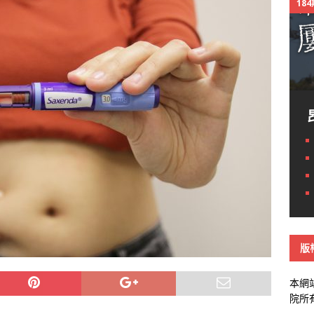
18
版
本網
院所