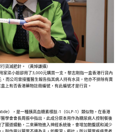
認行貨減肥針。（黃焯謙攝）
，用家梁小姐卻用了3,000元購買一支。黎志剛指一盒香港行貨內
000元，而公司曾接獲醫生報告指其病人持有水貨，他亦不排除有賣
意盒上有否香港藥物註冊編號，有此編號才是行貨。
lutide），是一種胰高血糖素樣肽-1（GLP-1）類似物，在香港
胖醫學會會長周振中指出，此成分原本用作為糖尿病人控制餐後
慢了腸道蠕動，二來藥物進入神經系統後，會增加飽腹感和減少
動，副作用以腸胃不適為主，如腹瀉、嘔吐，所以腸胃疾病患者