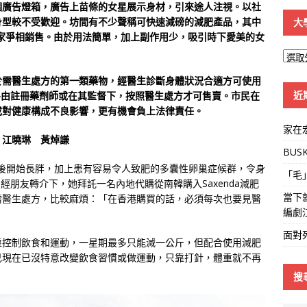
個廣告燈箱，廣告上苗條的女星展示身材，引來途人注視。以社
身型較不受歡迎。坊間有不少聲稱可快速減磅的減肥產品，其中
大
上賣家爭相銷售。由於用法簡單，加上副作用少，吸引時下愛美的女
大
學
於需醫生處方的第一類藥物，經醫生診斷身體狀況合適方可使用
線
近
房由註冊藥劑師或在其監督下，按照醫生處方才可售賣。市民在
或對健康構成不良影響，更有機會負上法律責任。
家在
 江曉琳 黃焯謙
BUS
小孩後開始長胖，加上患有容易令人致肥的多囊性卵巢症候群，令身
「毛
。經朋友轉介下，她拜託一名內地代購從南韓購入Saxenda減肥
當下
需醫生處方，比較麻煩：「在香港購買的話，必須每次也要見醫
編劇
面對
靠控制飲食和運動，一星期最多只能減一公斤，但配合使用減肥
己現在已沒特意改變飲食習慣或做運動，只靠打針，體重就不再
搜