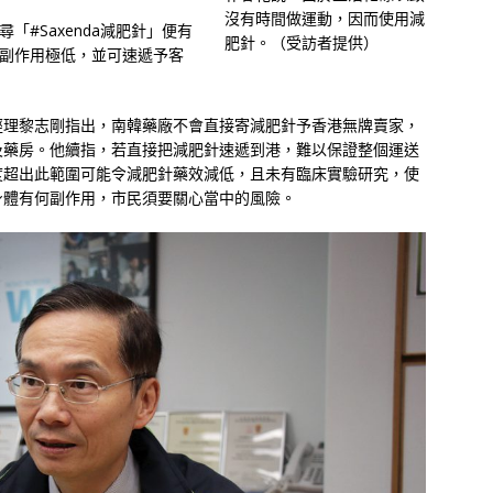
沒有時間做運動，因而使用減
尋「#Saxenda減肥針」便有
肥針。（受訪者提供）
、副作用極低，並可速遞予客
經理黎志剛指出，南韓藥廠不會直接寄減肥針予香港無牌賣家，
及藥房。他續指，若直接把減肥針速遞到港，難以保證整個運送
度超出此範圍可能令減肥針藥效減低，且未有臨床實驗研究，使
身體有何副作用，市民須要關心當中的風險。