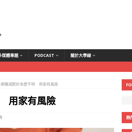
多媒體專題
PODCAST
關於大學線
網購減肥針來歷不明 用家有風險
FO
 用家有風險
費
熱