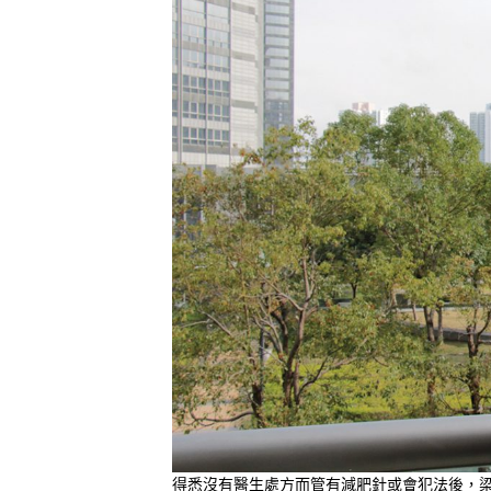
得悉沒有醫生處方而管有減肥針或會犯法後，