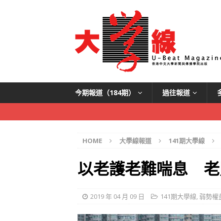
今期報道（184期）
過往報道
HOME
大學線報道
141期大學線
以老護老難喘息 老
2019 年 04 月 09 日
141期大學線
,
弱勢權