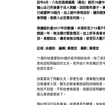
前年6月，八旬老翁黃國萬（黃伯）殺死76歲
擔心自己死後妻子沒人照顧，因而勒死妻子。
已被還柙18個月，加上獄中表現良好，獲刑期
會問題，是窮人必定要走的路。」
根據統計處2017年的數據，本港有至少13
間達一年，無法應付緊急情況。加上許多長者
侶。長期如此，護老者無法喘息，承受巨大壓
記者│余頴彤 編輯│黃婧宜 攝影│黃婧宜
71歲的徐婆婆和86歲的老伴相依為命，除了
患有認知障礙症的丈夫。老伴由七年前確診至
他發生意外。
徐婆婆為了照顧丈夫，即使生病，連看醫生都
召救護車入院。醫生診斷後著她留院詳細檢查
他找不到我，不知他會做甚麼，我要回家照顧
兩元車資都想省下。
類似情況於前年重演。徐婆婆意外鯁骨，匆匆