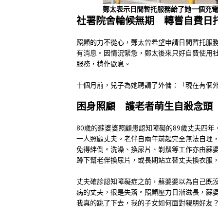
鄭太表示日間暫托服務給了她一個充
社署院舍輪候無期 轉嘗自費日
照顧的力不從心，鄭太曾希望申請日間暫托服
有消息。因情況緊急，鄭太後來只好自費使用
服務，稍作歇息。
十個月前，兒子為她聘請了外傭：「現在有個
困身照顧 護老者萌生自殺念頭
80歲的蘇婆婆照顧患認知障礙的89歲丈夫四
一人照顧丈夫。老伴自兩年前起完全無法自理
免得絆倒。洗澡、換尿片、剃鬚等工作亦由蘇
蹲下幫老伴換尿片，或長期站立替丈夫換衣服
丈夫確診認知障礙症之前，蘇婆婆以為自己既
病的丈夫，很是失落。照顧壓力日漸滋長，蘇
我真的跳了下去，我的子女如何面對親朋好友