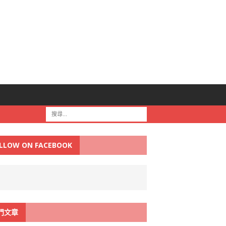
LLOW ON FACEBOOK
門文章