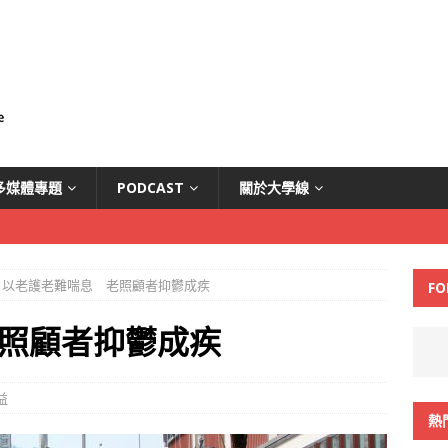
多媒體專題
PODCAST
關於大學線
以老護老難喘息 老照顧者抑鬱成疾
FO
照顧者抑鬱成疾
益
熱