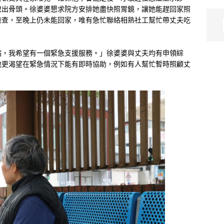
取出骨頭。徐婆婆懇求院方安排她盡快照胃鏡，讓她能趕回家照
檢查，至晚上仍未能回家，唯有急忙聯絡相熟社工幫忙帶丈夫吃
病，我希望有一個緊急支援服務。」徐婆婆與丈夫均有申領綜
她更渴望在緊急情況下能有即時協助，例如有人幫忙暫時照顧丈