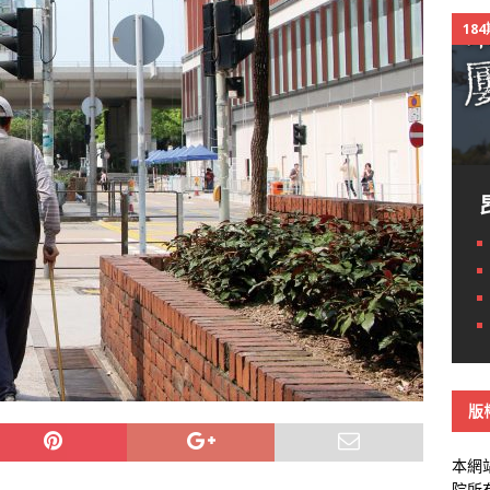
18
版
本網
院所