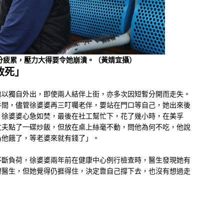
分疲累，壓力大得要令她崩潰。（黃婧宜攝）
敢死」
難以獨自外出，即使兩人結伴上街，亦多次因短暫分開而走失。
手間，儘管徐婆婆再三叮囑老伴，要站在門口等自己，她出來後
，徐婆婆心急如焚，最後在社工幫忙下，花了幾小時，在美孚
丈夫點了一碟炒飯，但放在桌上絲毫不動，問他為何不吃，他說
為他餓了，等老婆來就有錢了」。
不斷負荷，徐婆婆兩年前在健康中心例行檢查時，醫生發現她有
理醫生，但她覺得仍捱得住，決定靠自己撐下去，也沒有想過走