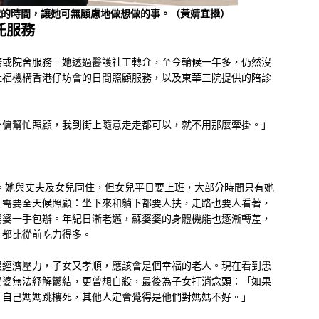
電的時間，讓她可無顧慮地做想做的事。（黃婧宜攝）
托服務
務或院舍服務。她透過醫護社工轉介，至今輪候一年多，仍然沒
社福機構香港仔坊會的日間照顧服務，以及東華三院提供的陪診
外傭幫忙照顧，我到街上隨意走走都可以，就不用那麼牽掛。」
年。她與丈夫及女兒同住，但女兒平日要上班，大部分時間只有她
，需要全天候照顧：坐下來和躺下都要人扶，走路也要人看著，
婆婆一手包辦。年紀日漸老邁，蘇婆婆的身體機能也逐漸轉差，
，都比從前吃力得多。
沒經濟壓力，子女又孝順，應該會是個幸福的老人。現在看到患
婆婆無法紓解鬱結，更曾想自殺，最後為子女打消念頭：「如果
？自己媽媽跳樓死，其他人定會覺得是他們對媽媽不好。」