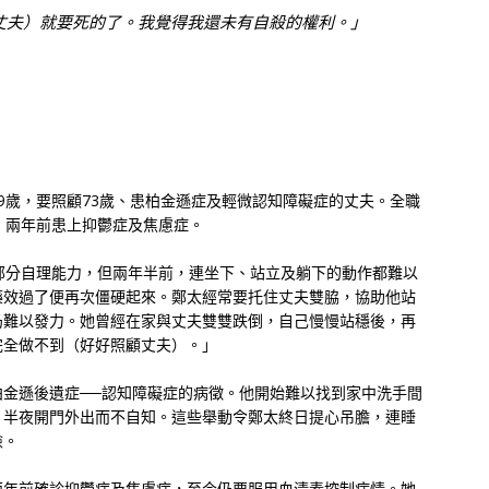
丈夫）就要死的了。我覺得我還未有自殺的權利。」
9歲，要照顧73歲、患柏金遜症及輕微認知障礙症的丈夫。全職
，兩年前患上抑鬱症及焦慮症。
部分自理能力，但兩年半前，連坐下、站立及躺下的動作都難以
藥效過了便再次僵硬起來。鄭太經常要托住丈夫雙脇，協助他站
仍難以發力。她曾經在家與丈夫雙雙跌倒，自己慢慢站穩後，再
完全做不到（好好照顧丈夫）。」
金遜後遺症──認知障礙症的病徵。他開始難以找到家中洗手間
、半夜開門外出而不自知。這些舉動令鄭太終日提心吊膽，連睡
險。
兩年前確診抑鬱症及焦慮症，至今仍要服用血清素控制病情。她