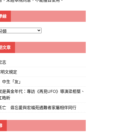
學線
期文章
宏志
K明文規定
」中生「友」
就是黃金年代：專訪《再見UFO》導演梁栢堅、
江皓昕
死亡 毋忘愛與宏福苑遇難者家屬相伴同行
尋