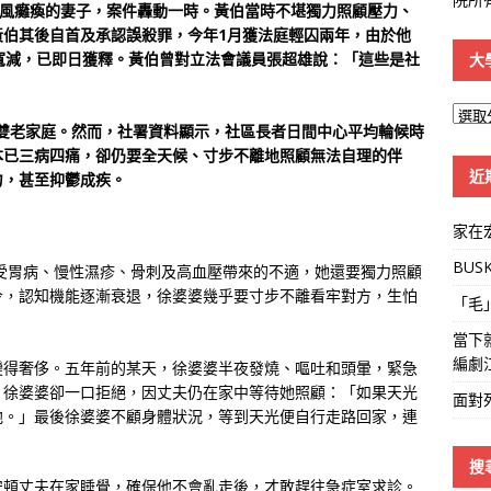
中風癱瘓的妻子，案件轟動一時。黃伯當時不堪獨力照顧壓力、
黃伯其後自首及承認誤殺罪，今年1月獲法庭輕囚兩年，由於他
寬減，已即日獲釋。黃伯曾對立法會議員張超雄說：「這些是社
大
大
萬戶雙老家庭。然而，社署資料顯示，社區長者日間中心平均輪候時
學
本已三病四痛，卻仍要全天候、寸步不離地照顧無法自理的伴
線
近
力，甚至抑鬱成疾。
家在
BUS
承受胃病、慢性濕疹、骨刺及高血壓帶來的不適，她還要獨力照顧
今，認知機能逐漸衰退，徐婆婆幾乎要寸步不離看牢對方，生怕
「毛
當下
編劇
變得奢侈。五年前的某天，徐婆婆半夜發燒、嘔吐和頭暈，緊急
，徐婆婆卻一口拒絕，因丈夫仍在家中等待她照顧：「如果天光
面對
他。」最後徐婆婆不顧身體狀況，等到天光便自行走路回家，連
搜
安頓丈夫在家睡覺，確保他不會亂走後，才敢趕往急症室求診。