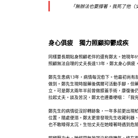
「無辦法也要撐著，我死了他（
身心俱疲 獨力照顧抑鬱成疾
同樣要長期貼身照顧老伴的還有鄭太。她現年6
照顧無法自理的丈夫長達13年，鄭太身心俱疲
鄭先生患病13年，病情每況愈下。他最初尚有
做到。鄭先生現時服藥後偶爾可活動手腳，但
立。可是鄭太兩年半前曾做膝蓋手術，康復後
拉起丈夫。談及苦況，鄭太也連番哽咽：「我
鄭先生的病情從沒好轉跡象，一年多前更出現柏
位置，隨處便溺。鄭太更曾發現先生收藏利器
也不敢睡得太沉，生怕丈夫在她睡著時遇到危
照顧壓力大，她經常無故哭泣和發脾氣，終在