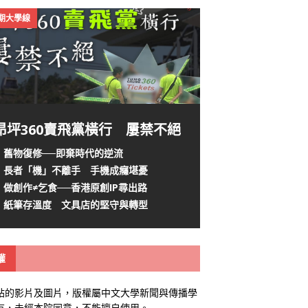
4期大學線
昂坪360賣飛黨橫行 屢禁不絕
舊物復修──即棄時代的逆流
長者「機」不離手 手機成癮堪憂
做創作≠乞食──香港原創IP尋出路
紙筆存溫度 文具店的堅守與轉型
權
站的影片及圖片，版權屬中文大學新聞與傳播學
有，未經本院同意，不能擅自使用。