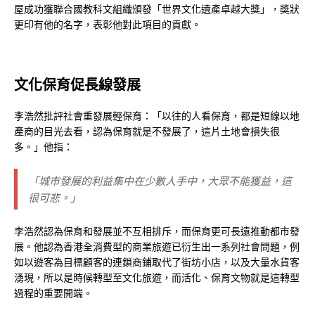
屋成功獲聯合國教科文組織頒發「世界文化遺產卓越大獎」，奬狀
更印有他的名字，表彰他對此項目的貢獻。
文化保育促長線發展
李浩然批評社會重發展輕保育：「以往的人看保育，都是短線以地
產商的目光去看，認為保育就是不發展了，這片土地會損失很
多。」他指：
「城市發展的利益集中在少數人手中，大眾不能獲益，這
很可悲。」
李浩然認為保育和發展並不互相排斥，而保育更可長遠推動都市發
展。他認為香港全消費型的商業旅遊已衍生出一系列社會問題，例
如以遊客為目標顧客的連鎖商鋪取代了街坊小店，以及大量水貨客
湧現，所以是時候轉型至文化旅遊，而活化、保育文物就是這轉型
過程的重要開端。