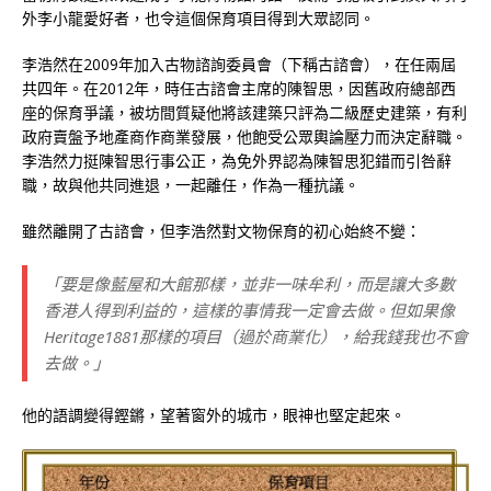
外李小龍愛好者，也令這個保育項目得到大眾認同。
李浩然在2009年加入古物諮詢委員會（下稱古諮會），在任兩屆
共四年。在2012年，時任古諮會主席的陳智思，因舊政府總部西
座的保育爭議，被坊間質疑他將該建築只評為二級歷史建築，有利
政府賣盤予地產商作商業發展，他飽受公眾輿論壓力而決定辭職。
李浩然力挺陳智思行事公正，為免外界認為陳智思犯錯而引咎辭
職，故與他共同進退，一起離任，作為一種抗議。
雖然離開了古諮會，但李浩然對文物保育的初心始終不變：
「要是像藍屋和大館那樣，並非一味牟利，而是讓大多數
香港人得到利益的，這樣的事情我一定會去做。但如果像
Heritage1881那樣的項目（過於商業化），給我錢我也不會
去做。」
他的語調變得鏗鏘，望著窗外的城市，眼神也堅定起來。