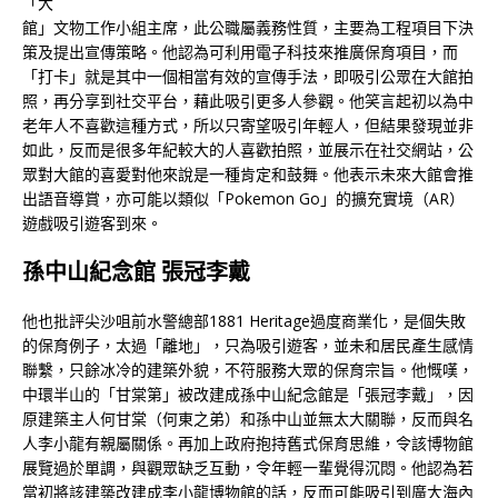
「大
館」文物工作小組主席，此公職屬義務性質，主要為工程項目下決
策及提出宣傳策略。他認為可利用電子科技來推廣保育項目，而
「打卡」就是其中一個相當有效的宣傳手法，即吸引公眾在大館拍
照，再分享到社交平台，藉此吸引更多人參觀。他笑言起初以為中
老年人不喜歡這種方式，所以只寄望吸引年輕人，但結果發現並非
如此，反而是很多年紀較大的人喜歡拍照，並展示在社交網站，公
眾對大館的喜愛對他來說是一種肯定和鼓舞。他表示未來大館會推
出語音導賞，亦可能以類似「Pokemon Go」的擴充實境（AR）
遊戲吸引遊客到來。
孫中山紀念館 張冠李戴
他也批評尖沙咀前水警總部1881 Heritage過度商業化，是個失敗
的保育例子，太過「離地」，只為吸引遊客，並未和居民產生感情
聯繫，只餘冰冷的建築外貌，不符服務大眾的保育宗旨。他慨嘆，
中環半山的「甘棠第」被改建成孫中山紀念館是「張冠李戴」，因
原建築主人何甘棠（何東之弟）和孫中山並無太大關聯，反而與名
人李小龍有親屬關係。再加上政府抱持舊式保育思維，令該博物館
展覽過於單調，與觀眾缺乏互動，令年輕一輩覺得沉悶。他認為若
當初將該建築改建成李小龍博物館的話，反而可能吸引到廣大海內