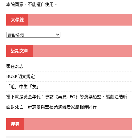
本院同意，不能擅自使用。
大學線
大
學
線
近期文章
家在宏志
BUSK明文規定
「毛」中生「友」
當下就是黃金年代：專訪《再見UFO》導演梁栢堅、編劇江皓昕
面對死亡 毋忘愛與宏福苑遇難者家屬相伴同行
搜尋