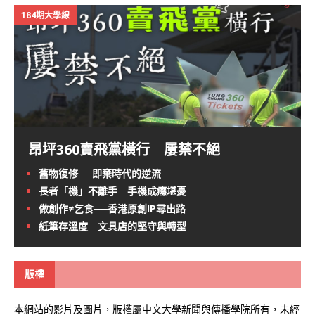
184期大學線
昂坪360賣飛黨橫行 屢禁不絕
舊物復修──即棄時代的逆流
長者「機」不離手 手機成癮堪憂
做創作≠乞食──香港原創IP尋出路
紙筆存溫度 文具店的堅守與轉型
版權
本網站的影片及圖片，版權屬中文大學新聞與傳播學院所有，未經