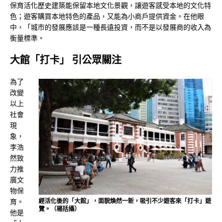
保育活化歷史建築能保留本地文化景觀，讓遊客感受本地的文化特
色；遊客購買本地特色的產品，又能為小商戶提供資金。在他眼
中，「城市的發展應該是一種長遠投資，而不是以發展商的收入為
衡量標準。
大館「打卡」 引公眾關注
為了
改變
以上
社會
現
象，
李浩
然致
力推
廣文
物保
經活化後的「大館」，面貌煥然一新，吸引不少遊客來「打卡」遊
育。
覽。（楊括攝）
他是