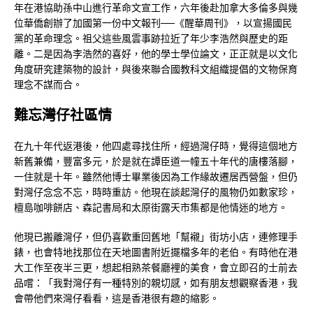
年在港協助孫中山進行革命文宣工作，六年後赴加拿大多倫多與幾
位華僑創辦了加國第一份中文報刊──《醒華周刊》，以宣揚國民
黨的革命理念。祖父這些風雲事跡拉近了年少李浩然與歷史的距
離。二是因為李浩然的喜好，他的學士學位論文，正正就是以文化
角度研究建築物的設計，與後來聯合國教科文組織提倡的文物保育
理念不謀而合。
難忘灣仔社區情
在九十年代返港後，他四處尋找住所，經過灣仔時，覺得這個地方
新舊兼備，豐富多元，於是就在譚臣道一幢五十年代的唐樓落腳，
一住就是十年。雖然他博士畢業後因為工作緣故遷居西營盤，但仍
對灣仔念念不忘，時時重訪。他現在談起灣仔的風物仍如數家珍，
檀島咖啡餅店、森記書局和太原街露天市集都是他情迷的地方。
他現已搬離灣仔，但仍喜歡重回舊地「幫襯」街坊小店，連修理手
錶，也會特地找那位在天地圖書附近擺檔多年的老伯。有時他在港
大工作至夜半三更，想起相熟茶餐廳裡的美食，會立即召的士前去
品嚐：「我對灣仔有一種特別的親切感，如有朋友想觀察香港，我
會帶他們來灣仔看看，這是香港很有趣的縮影。