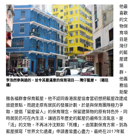
他最
喜歡
的文
物保
育項
目是
灣仔
的藍
屋建
築
群。
他義
李浩然參與過的，並令其最滿意的保育項目──灣仔藍屋。（楊括
務協
攝）
助聖
雅各福群會保育藍屋，他不認同香港房屋協會當初想把藍屋改建成
旅遊景點，而趕走原有居民的發展計劃，於是與保育團隊極力爭
取，提倡「留屋留人」的保育理念，保留建築物的原有特色外，同
時居民仍可在內生活，讓過百年歷史的藍屋仍遍佈生活氣息，是
「活」的文物，不再冰冷沈默如「死樓」。由策劃保育方案，到為
藍屋撰寫「世界文化遺產」申請書皆盡心盡力，最終在2017年藍