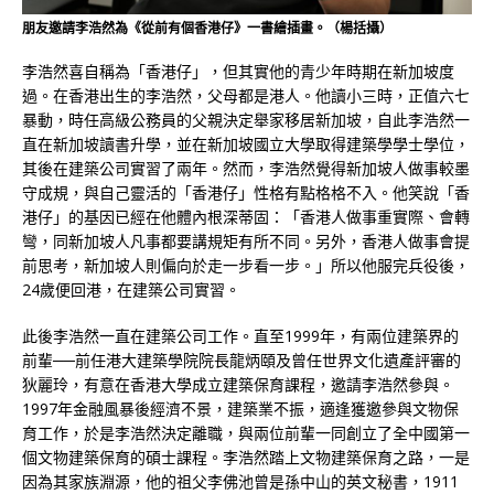
朋友邀請李浩然為《從前有個香港仔》一書繪插畫。（楊括攝）
李浩然喜自稱為「香港仔」，但其實他的青少年時期在新加坡度
過。在香港出生的李浩然，父母都是港人。他讀小三時，正值六七
暴動，時任高級公務員的父親決定舉家移居新加坡，自此李浩然一
直在新加坡讀書升學，並在新加坡國立大學取得建築學學士學位，
其後在建築公司實習了兩年。然而，李浩然覺得新加坡人做事較墨
守成規，與自己靈活的「香港仔」性格有點格格不入。他笑說「香
港仔」的基因已經在他體內根深蒂固：「香港人做事重實際、會轉
彎，同新加坡人凡事都要講規矩有所不同。另外，香港人做事會提
前思考，新加坡人則偏向於走一步看一步。」所以他服完兵役後，
24歲便回港，在建築公司實習。
此後李浩然一直在建築公司工作。直至1999年，有兩位建築界的
前輩──前任港大建築學院院長龍炳頤及曾任世界文化遺產評審的
狄麗玲，有意在香港大學成立建築保育課程，邀請李浩然參與。
1997年金融風暴後經濟不景，建築業不振，適逢獲邀參與文物保
育工作，於是李浩然決定離職，與兩位前輩一同創立了全中國第一
個文物建築保育的碩士課程。李浩然踏上文物建築保育之路，一是
因為其家族淵源，他的祖父李佛池曾是孫中山的英文秘書，1911