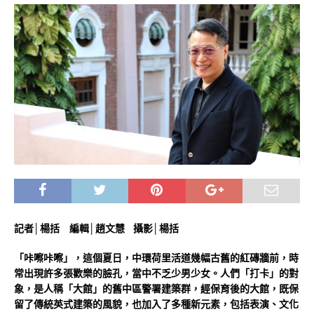
記者│楊括 編輯│趙文慧 攝影│楊括
「咔嚓咔嚓」，這個夏日，中環荷里活道幾幅古舊的紅磚牆前，時
常出現許多張歡樂的臉孔，當中不乏少男少女。人們「打卡」的對
象，是人稱「大館」的舊中區警署建築群，經保育後的大館，既保
留了傳統英式建築的風貌，也加入了多種新元素，包括表演、文化