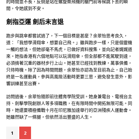
的時間並不長，反倒是站在螺旋槳飛機的艙門前等候跳下去的瞬
間，令她感到不安。
劍指亞運 劍后未言退
跑步與跳傘都嘗試過了，下一個目標是甚麼？余翠怡思考良久，
道：「我想學滑翔傘，想要自己飛。」雖與跑步一樣，只是個靈機
一觸的想法，但她卻毫不馬虎，已做好資料搜集，並向記者娓娓道
來。她指香港有六個地點可以玩滑翔傘，但全部都不能駕駛到達，
必須揹著沉重的器材步行上山。她甚至已經找到教練，萬事俱備，
只待時機。除了因為時間問題，余翠怡亦認為至目前為止，自己始
終是一名運動員，參與高風險活動時更要三思，避免發生意外，影
響訓練甚至出賽。
訪問過後，余翠怡隨即前往體育學院受訓。她身兼電台、電視台主
持、劍擊學院創辦人等多項職務，在有限時間中開拓無限可能。同
時，她還要積極備戰十月在印尼雅加達舉行的亞洲殘疾人運動會。
她雖然缺了一條腿，但依然活出豐盛的人生。
1
2