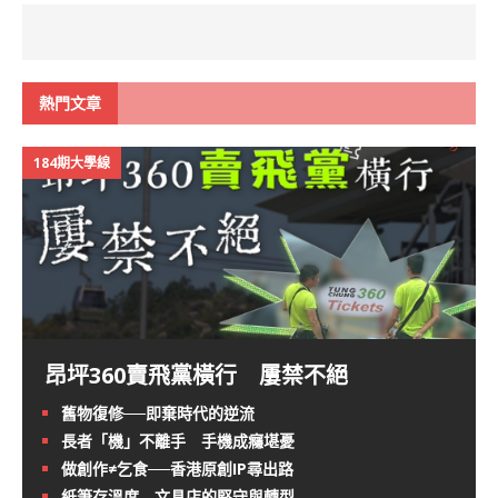
熱門文章
184期大學線
昂坪360賣飛黨橫行 屢禁不絕
舊物復修──即棄時代的逆流
長者「機」不離手 手機成癮堪憂
做創作≠乞食──香港原創IP尋出路
紙筆存溫度 文具店的堅守與轉型