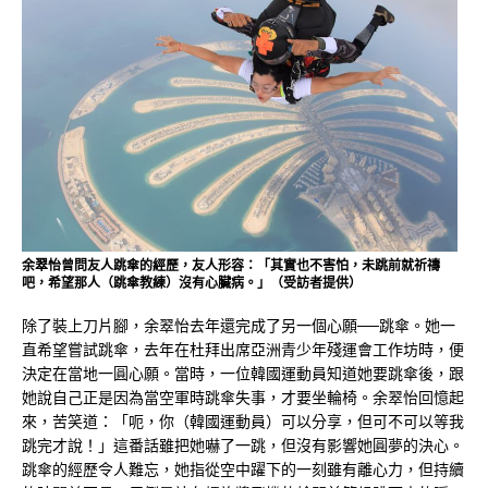
余翠怡曾問友人跳傘的經歷，友人形容：「其實也不害怕，未跳前就祈禱
吧，希望那人（跳傘教練）沒有心臟病。」（受訪者提供）
除了裝上刀片腳，余翠怡去年還完成了另一個心願──跳傘。她一
直希望嘗試跳傘，去年在杜拜出席亞洲青少年殘運會工作坊時，便
決定在當地一圓心願。當時，一位韓國運動員知道她要跳傘後，跟
她說自己正是因為當空軍時跳傘失事，才要坐輪椅。余翠怡回憶起
來，苦笑道：「呃，你（韓國運動員）可以分享，但可不可以等我
跳完才說！」這番話雖把她嚇了一跳，但沒有影響她圓夢的決心。
跳傘的經歷令人難忘，她指從空中躍下的一刻雖有離心力，但持續