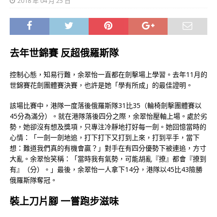
2018 年 04 月 25 日
去年世錦賽 反超俄羅斯隊
控制心態，知易行難，余翠怡一直都在劍擊場上學習。去年11月的
世錦賽花劍團體賽決賽，也許是她「學有所成」的最佳證明。
該場比賽中，港隊一度落後俄羅斯隊31比35（輪椅劍擊團體賽以
45分為滿分）。就在港隊落後四分之際，余翠怡壓軸上場。處於劣
勢，她卻沒有想及獎項，只專注冷靜地打好每一劍。她回憶當時的
心情：「一劍一劍地追，打下打下又打到上來，打到平手，當下
想：難道我們真的有機會贏？」對手在有四分優勢下被連追，方寸
大亂。余翠怡笑稱：「當時我有氣勢，可能胡亂『撩』都會『撩到
有』（分）。」最後，余翠怡一人拿下14分，港隊以45比43險勝
俄羅斯隊奪冠。
裝上刀片腳 一嘗跑步滋味