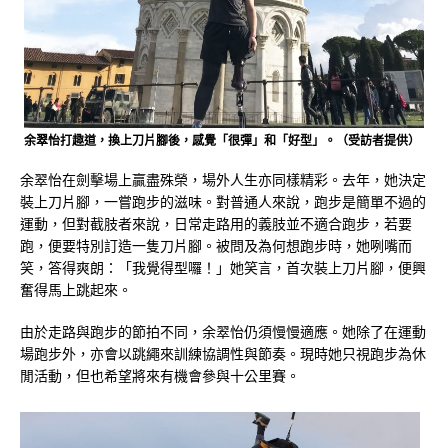
余翠怡打趣道，換上刀片腳後，感覺「很彈」和「好型」。（受訪者提供）
余翠怡在劍擊場上贏盡殊榮，場外人生亦同樣精彩。去年，她決定
裝上刀片腳，一嘗跑步的滋味。對普通人來說，跑步是簡單不過的
運動，但對截肢者來說，日常走路用的義肢並不適合跑步，若要
跑，便要特別訂造一隻刀片腳。被問及為何想跑步時，她咧嘴而
笑，答得爽朗：「我覺得型囉！」她笑言，首次裝上刀片腳，便興
奮得馬上跳起來。
由於走路與跑步的節拍不同，余翠怡仍須慢慢適應。她除了在運動
場跑步外，亦會以跳繩來訓練協調性與節奏。現時她只視跑步為休
閒活動，但也希望將來有機會參與十公里賽。