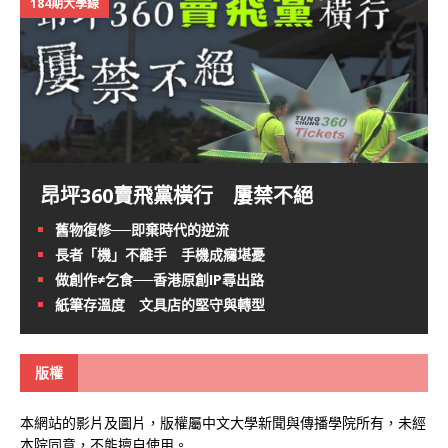
184期大學線
昂坪360賣飛黨橫行 屢禁不絕
舊物復修──即棄時代的逆流
長者「機」不離手 手機成癮堪憂
做創作≠乞食──香港原創IP尋出路
紙筆存溫度 文具店的堅守與轉型
版權
本網站的影片及圖片，版權屬中文大學新聞與傳播學院所有，未經
本院同意，不能擅自使用。