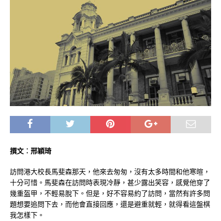
撰文︰邢穎琦
訪問港大校長馬斐森那天，他來去匆匆，沒有太多時間和他寒暄，
十分可惜。馬斐森在訪問時表現冷靜，甚少露出笑容，感覺他穿了
幾重盔甲，不輕易脫下。但是，好不容易約了訪問，當然有許多問
題想要追問下去，而他會直接回應，還是避重就輕，就得看這盤棋
我怎樣下。