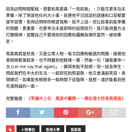
因為訪問時間緊絀，想要和馬斐森「一見如故」，只能花更多功夫
準備。除了熟習他任內大小事，就連他平日說話的語速和口音都要
提早習慣，免得訪問時你眼望我眼，搭不上話。但比起事前能準備
的問題，更重要、也更考功夫是即時的追問技巧，我只能用盡方法
打醒精神，提醒自己不要視他的回應和邏輯為理所當然，被他牽
走。
馬斐森既是校長，又是公眾人物，每次回應較敏感的問題，總覺他
會稍微緊張起來，也不時聽到他輕嘆一聲，然後一句「讓我重申一
次 (Let me say that again)」，顯得有點不耐煩。但一談及學生、
問起我們在中大的生活、一起研究拍照姿勢，他又會滿臉笑容，表
現親切。如果能有稍稍多一點時間下這盤棋，我想，或許能看到他
充滿熱誠的一面。
完整報道︰
《爭議中上任 風波中離開－－專訪港大校長馬斐森》
人物專訪
香港大學
馬斐森