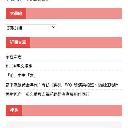
大學線
大
學
線
近期文章
家在宏志
BUSK明文規定
「毛」中生「友」
當下就是黃金年代：專訪《再見UFO》導演梁栢堅、編劇江皓昕
面對死亡 毋忘愛與宏福苑遇難者家屬相伴同行
搜尋