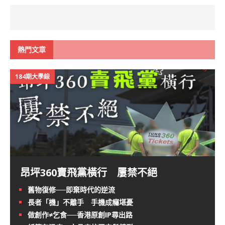
熱門文章
184期大學線
昂坪360賣飛黨橫行 屢禁不絕
舊物復修──即棄時代的逆流
長者「機」不離手 手機成癮堪憂
做創作≠乞食──香港原創IP尋出路