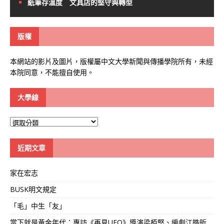
紙筆存溫度 文具店的堅守與轉型
版權
本網站的影片及圖片，版權屬中文大學新聞與傳播學院所有，未經
本院同意，不能擅自使用。
大學線
大
學
線
近期文章
家在宏志
BUSK明文規定
「毛」中生「友」
當下就是黃金年代：專訪《再見UFO》導演梁栢堅、編劇江皓昕