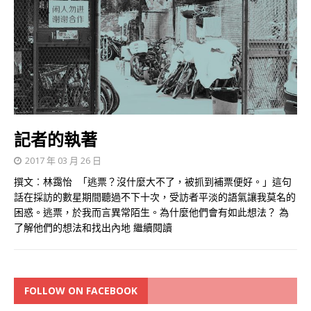
記者的執著
2017 年 03 月 26 日
撰文︰林靄怡 「逃票？沒什麼大不了，被抓到補票便好。」這句
話在採訪的數星期間聽過不下十次，受訪者平淡的語氣讓我莫名的
困惑。逃票，於我而言異常陌生。為什麼他們會有如此想法？ 為
了解他們的想法和找出內地
繼續閱讀
FOLLOW ON FACEBOOK