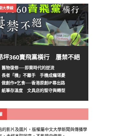
4期大學線
昂坪360賣飛黨橫行 屢禁不絕
舊物復修──即棄時代的逆流
長者「機」不離手 手機成癮堪憂
做創作≠乞食──香港原創IP尋出路
紙筆存溫度 文具店的堅守與轉型
權
站的影片及圖片，版權屬中文大學新聞與傳播學
有，未經本院同意，不能擅自使用。