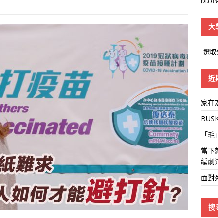
大
大
學
線
近
家在
BUS
「毛
當下
編劇
面對
搜