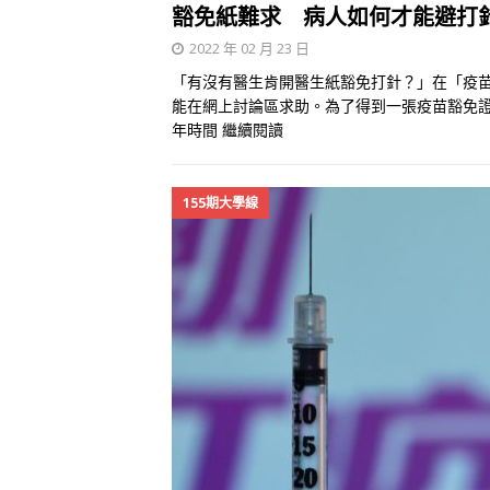
豁免紙難求 病人如何才能避打
2022 年 02 月 23 日
「有沒有醫生肯開醫生紙豁免打針？」在「疫
能在網上討論區求助。為了得到一張疫苗豁免證
年時間
繼續閱讀
155期大學線