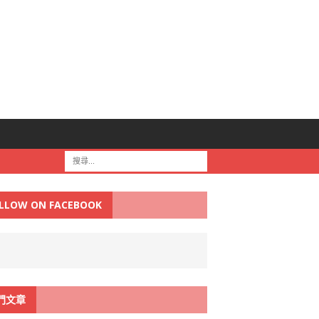
LLOW ON FACEBOOK
門文章