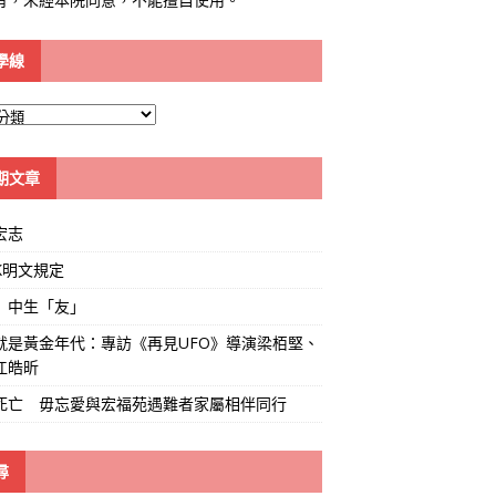
學線
期文章
宏志
K明文規定
」中生「友」
就是黃金年代：專訪《再見UFO》導演梁栢堅、
江皓昕
死亡 毋忘愛與宏福苑遇難者家屬相伴同行
尋