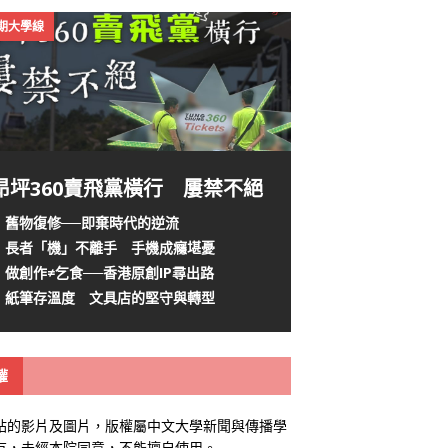
4期大學線
昂坪360賣飛黨橫行 屢禁不絕
舊物復修──即棄時代的逆流
長者「機」不離手 手機成癮堪憂
做創作≠乞食──香港原創IP尋出路
紙筆存溫度 文具店的堅守與轉型
權
站的影片及圖片，版權屬中文大學新聞與傳播學
有，未經本院同意，不能擅自使用。