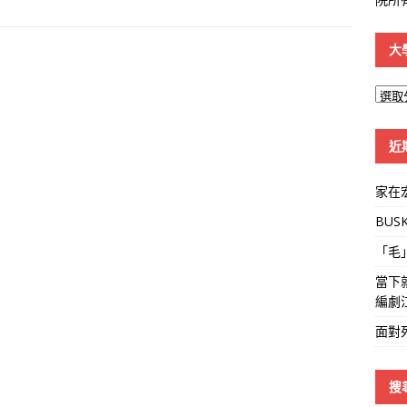
大
大
學
線
近
家在
BUS
「毛
當下
編劇
面對
搜