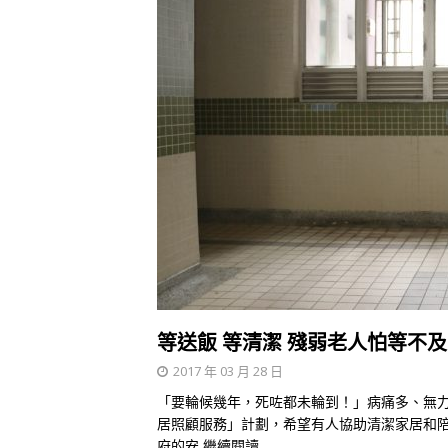
等送飯 等清潔 殘弱老人怕等不及
2017 年 03 月 28 日
「要輪候幾年，死咗都未輪到！」病痛多、無力
居照顧服務」計劃，希望有人協助清潔家居和
府的安
繼續閱讀