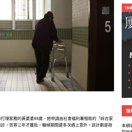
18
版
打理家務的黃婆婆88歲，她申請由社會福利署撥款的「綜合家
陪診，苦等三年才獲批，輪候期間還多次遇上意外。該計劃是政
本網
院所