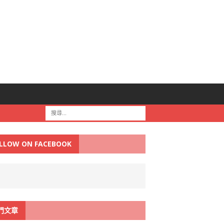
LLOW ON FACEBOOK
門文章