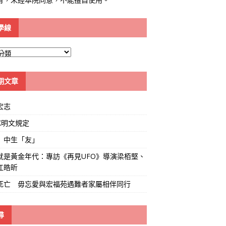
學線
期文章
宏志
K明文規定
」中生「友」
就是黃金年代：專訪《再見UFO》導演梁栢堅、
江皓昕
死亡 毋忘愛與宏福苑遇難者家屬相伴同行
尋