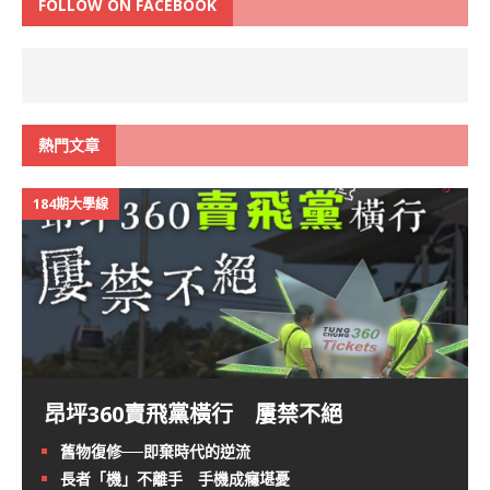
FOLLOW ON FACEBOOK
熱門文章
184期大學線
昂坪360賣飛黨橫行 屢禁不絕
舊物復修──即棄時代的逆流
長者「機」不離手 手機成癮堪憂