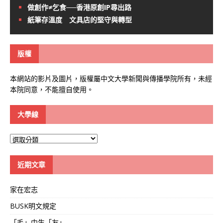
做創作≠乞食──香港原創IP尋出路
紙筆存溫度 文具店的堅守與轉型
版權
本網站的影片及圖片，版權屬中文大學新聞與傳播學院所有，未經
本院同意，不能擅自使用。
大學線
大
學
線
近期文章
家在宏志
BUSK明文規定
「毛」中生「友」