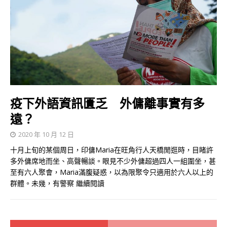
疫下外語資訊匱乏 外傭離事實有多
遠？
2020 年 10 月 12 日
十月上旬的某個周日，印傭Maria在旺角行人天橋閒逛時，目睹許
多外傭席地而坐、高聲暢談。眼見不少外傭超過四人一組圍坐，甚
至有六人聚會，Maria滿腹疑惑，以為限聚令只適用於六人以上的
群體。未幾，有警察
繼續閱讀