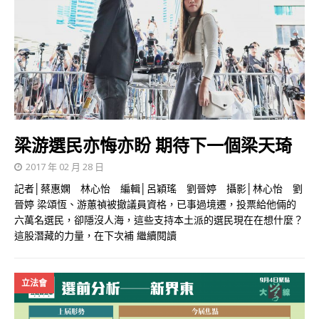
梁游選民亦悔亦盼 期待下一個梁天琦
2017 年 02 月 28 日
記者│蔡惠嫻 林心怡 編輯│呂穎瑤 劉晉婷 攝影│林心怡 劉
晉婷 梁頌恆、游蕙禎被撤議員資格，已事過境遷，投票給他倆的
六萬名選民，卻隱沒人海，這些支持本土派的選民現在在想什麼？
這股潛藏的力量，在下次補
繼續閱讀
立法會