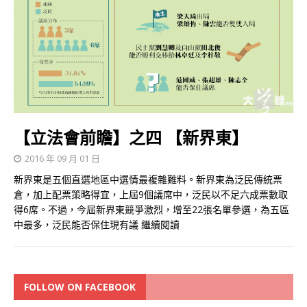
【立法會前瞻】之四 【新界東】
2016 年 09 月 01 日
新界東是五個直選地區中選情最複雜難料。新界東為泛民傳統票
倉，加上配票策略得宜，上屆9個議席中，泛民以不足六成票數取
得6席。不過，今屆新界東競爭激烈，增至22張名單參選，為五區
中最多，泛民能否保住現有議
繼續閱讀
FOLLOW ON FACEBOOK