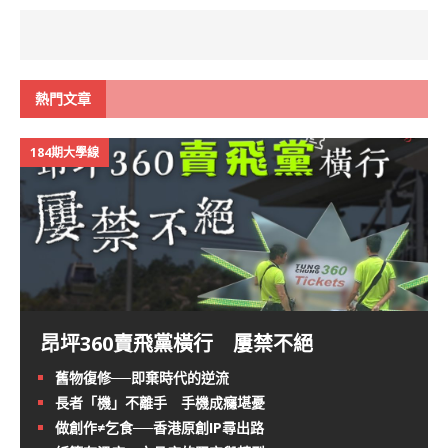
熱門文章
184期大學線
昂坪360賣飛黨橫行 屢禁不絕
舊物復修──即棄時代的逆流
長者「機」不離手 手機成癮堪憂
做創作≠乞食──香港原創IP尋出路