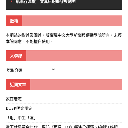
紙筆存溫度 文具店的堅守與轉型
版權
本網站的影片及圖片，版權屬中文大學新聞與傳播學院所有，未經
本院同意，不能擅自使用。
大學線
大
學
線
近期文章
家在宏志
BUSK明文規定
「毛」中生「友」
當下就是黃金年代：專訪《再見UFO》導演梁栢堅、編劇江皓昕