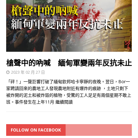
槍聲中的吶喊 緬甸軍變兩年反抗未止
2023 年 02 月 27 日
「砰！」一聲巨響打破了緬甸欽邦哈卡寧靜的夜晚。翌日，Bor一
家聘請回來的農地工人發現農地附近有爆炸的痕跡 ，土地只剩下
被炸開的泥土和被炸毀的植物，受驚的工人足足有兩個星期不敢上
班。事件發生在上年11月
繼續閱讀
FOLLOW ON FACEBOOK