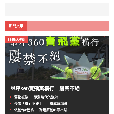
熱門文章
184期大學線
昂坪360賣飛黨橫行 屢禁不絕
舊物復修──即棄時代的逆流
長者「機」不離手 手機成癮堪憂
做創作≠乞食──香港原創IP尋出路